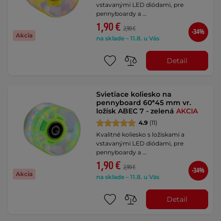
vstavanými LED diódami, pre
pennyboardy a …
1,90 €
2,90 €
-34%
Akcia
na sklade – 11.8. u Vás
Detail
Svietiace koliesko na
pennyboard 60*45 mm vr.
ložísk ABEC 7 - zelená
AKCIA
4.9
(11)
Kvalitné koliesko s ložiskami a
vstavanými LED diódami, pre
pennyboardy a …
1,90 €
2,90 €
-34%
Akcia
na sklade – 11.8. u Vás
Detail