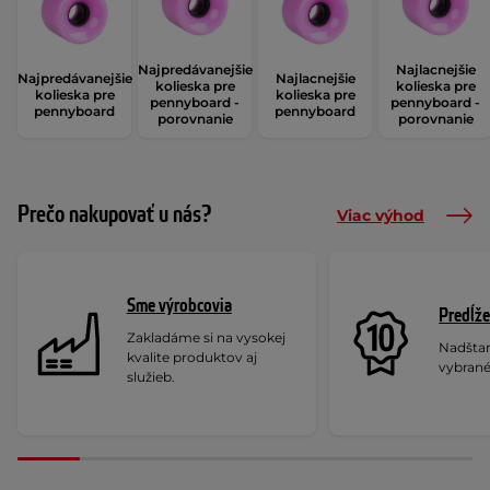
Najpredávanejšie
Najlacnejšie
Najpredávanejšie
Najlacnejšie
kolieska pre
kolieska pre
kolieska pre
kolieska pre
pennyboard -
pennyboard -
pennyboard
pennyboard
porovnanie
porovnanie
Prečo nakupovať u nás?
Viac výhod
Sme výrobcovia
Predĺže
Zakladáme si na vysokej
Nadšta
kvalite produktov aj
vybrané
služieb.