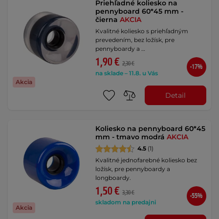
Priehľadné koliesko na
pennyboard 60*45 mm -
čierna
AKCIA
Kvalitné koliesko s priehľadným
prevedením, bez ložísk, pre
pennyboardy a …
1,90 €
2,30 €
-17%
na sklade – 11.8. u Vás
Akcia
Detail
Koliesko na pennyboard 60*45
mm - tmavo modrá
AKCIA
4.5
(1)
Kvalitné jednofarebné koliesko bez
ložísk, pre pennyboardy a
longboardy.
1,50 €
3,30 €
-55%
skladom na predajni
Akcia