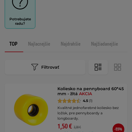
Potrebujete
radu?
TOP
Najlacnejšie
Najdrahšie
Najžiadanejšie
N
Filtrovať
Koliesko na pennyboard 60*45
mm - žltá
AKCIA
4.5
(1)
Kvalitné jednofarebné koliesko bez
ložísk, pre pennyboardy a
longboardy.
1,50 €
3,30 €
-55%