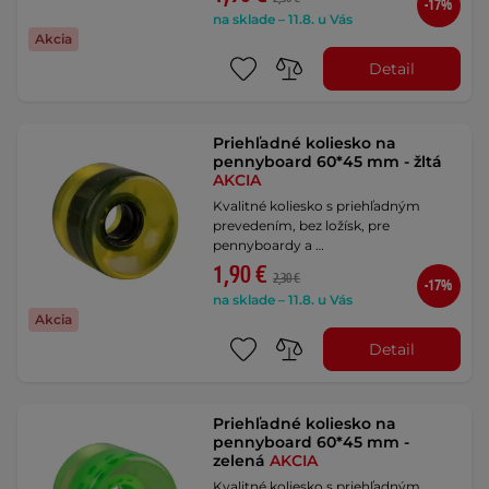
-17%
na sklade – 11.8. u Vás
Akcia
Detail
Priehľadné koliesko na
pennyboard 60*45 mm - žltá
AKCIA
Kvalitné koliesko s priehľadným
prevedením, bez ložísk, pre
pennyboardy a …
1,90 €
2,30 €
-17%
na sklade – 11.8. u Vás
Akcia
Detail
Priehľadné koliesko na
pennyboard 60*45 mm -
zelená
AKCIA
Kvalitné koliesko s priehľadným