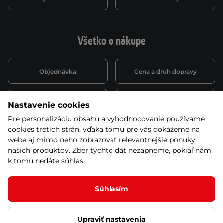
Všetko o nákupe
Objednávka
Cena a druh dopravy
Spôsob platby
Vernostný systém
Nastavenie cookies
Pre personalizáciu obsahu a vyhodnocovanie používame
cookies tretích strán, vďaka tomu pre vás dokážeme na
Montáž a servis
Reklamácie a záruka
webe aj mimo neho zobrazovať relevantnejšie ponuky
našich produktov. Zber týchto dát nezapneme, pokiaľ nám
k tomu nedáte súhlas.
Kariéra
Obchodné podmienky
Súhlasím
Upraviť nastavenia