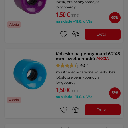
ložísk, pre pennyboardy a
longboardy.
1,50 €
3,30 €
-55%
na sklade – 11.8. u Vás
Akcia
Detail
Koliesko na pennyboard 60*45
mm - svetlo modrá
AKCIA
4.5
(1)
Kvalitné jednofarebné koliesko bez
ložísk, pre pennyboardy a
longboardy.
1,50 €
3,30 €
-55%
na sklade – 11.8. u Vás
Akcia
Detail