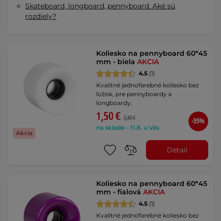
Skateboard, longboard, pennyboard. Aké sú
rozdiely?
Koliesko na pennyboard 60*45
mm - biela
AKCIA
4.5
(1)
Kvalitné jednofarebné koliesko bez
ložísk, pre pennyboardy a
longboardy.
1,50 €
3,30 €
-55%
na sklade – 11.8. u Vás
Akcia
Detail
Koliesko na pennyboard 60*45
mm - fialová
AKCIA
4.5
(1)
Kvalitné jednofarebné koliesko bez