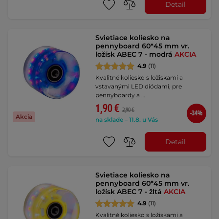
Detail
Svietiace koliesko na
pennyboard 60*45 mm vr.
ložísk ABEC 7 - modrá
AKCIA
4.9
(11)
Kvalitné koliesko s ložiskami a
vstavanými LED diódami, pre
pennyboardy a …
1,90 €
2,90 €
-34%
Akcia
na sklade – 11.8. u Vás
Detail
Svietiace koliesko na
pennyboard 60*45 mm vr.
ložísk ABEC 7 - žltá
AKCIA
4.9
(11)
Kvalitné koliesko s ložiskami a