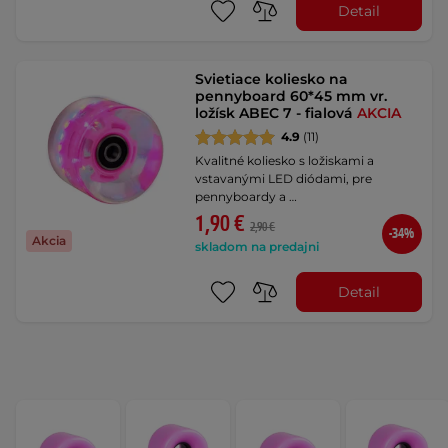
Detail
Svietiace koliesko na
pennyboard 60*45 mm vr.
ložísk ABEC 7 - fialová
AKCIA
4.9
(11)
Kvalitné koliesko s ložiskami a
vstavanými LED diódami, pre
pennyboardy a …
1,90 €
2,90 €
-34%
Akcia
skladom na predajni
Detail