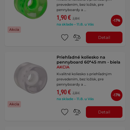
prevedením, bez ložísk, pre
pennyboardy a …
1,90 €
2,30 €
-17%
na sklade – 11.8. u Vás
Akcia
Detail
Priehľadné koliesko na
pennyboard 60*45 mm - biela
AKCIA
Kvalitné koliesko s priehľadným
prevedením, bez ložísk, pre
pennyboardy a …
1,90 €
2,30 €
-17%
na sklade – 11.8. u Vás
Akcia
Detail