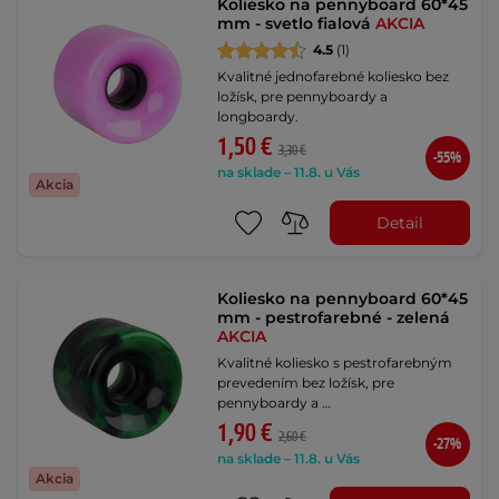
Koliesko na pennyboard 60*45
mm - svetlo fialová
AKCIA
4.5
(1)
Kvalitné jednofarebné koliesko bez
ložísk, pre pennyboardy a
longboardy.
1,50 €
3,30 €
-55%
na sklade – 11.8. u Vás
Akcia
Detail
Koliesko na pennyboard 60*45
mm - pestrofarebné - zelená
AKCIA
Kvalitné koliesko s pestrofarebným
prevedením bez ložísk, pre
pennyboardy a …
1,90 €
2,60 €
-27%
na sklade – 11.8. u Vás
Akcia