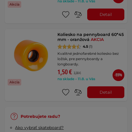
na sklade – 11.8. u Vás
Akcia
Detail
Koliesko na pennyboard 60*45
mm - oranžová
AKCIA
4.5
(1)
Kvalitné jednofarebné koliesko bez
ložísk, pre pennyboardy a
longboardy.
1,50 €
3,30 €
-55%
na sklade – 11.8. u Vás
Akcia
Detail
Potrebujete radu?
Ako vybrať skateboard?