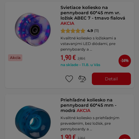
Svietiace koliesko na
pennyboard 60*45 mm vr.
ložísk ABEC 7 - tmavo fialová
AKCIA
4.9
(11)
Kvalitné koliesko s ložiskami a
vstavanými LED diódami, pre
pennyboardy a …
1,90 €
Akcia
2,90 €
-34%
na sklade – 11.8. u Vás
Detail
Priehľadné koliesko na
pennyboard 60*45 mm -
modrá
AKCIA
Kvalitné koliesko s priehľadným
prevedením, bez ložísk, pre
pennyboardy a …
1,90 €
2,30 €