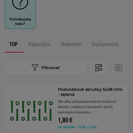
Potrebujete
radu?
TOP
Najlacnejšie
Najdrahšie
Najžiadanejšie
N
Filtrovať
Podvozkové skrutky 5x28 mm
- zelená
Skrutky pre pripevnenie trucku k
doske, matice s tesnením proti
samopovolovaniu, …
1,80 €
na sklade – 10.8. u Vás