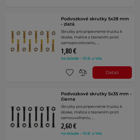
Podvozkové skrutky 5x28 mm
- zlatá
Skrutky pre pripevnenie trucku k
doske, matice s tesnením proti
samopovolovaniu, …
1,80 €
na sklade – 10.8. u Vás
Detail
Podvozkové skrutky 5x35 mm -
čierna
Skrutky pre pripevnenie trucku k
doske, matice s tesnením proti
samouvoľneniu, …
2,60 €
na sklade – 10.8. u Vás