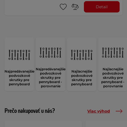
Detail
Najpredávanejšie
Najlacnejšie
Najpredávanejšie
Najlacnejšie
podvozkové
podvozkové
podvozkové
podvozkové
skrutky pre
skrutky pre
skrutky pre
skrutky pre
pennyboard -
pennyboard -
pennyboard
pennyboard
porovnanie
porovnanie
Prečo nakupovať u nás?
Viac výhod