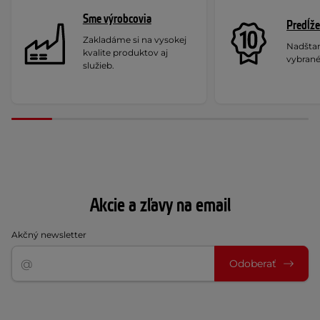
Sme výrobcovia
Predĺže
Zakladáme si na vysokej
Nadšta
kvalite produktov aj
vybrané
služieb.
Akcie a zľavy na email
Akčný newsletter
Odoberať