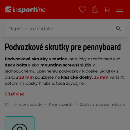
Podvozkové skrutky pre pennyboard
Podvozkové skrutky
a
matice
(anglicky označované ako
deck bolts
alebo
mounting screws)
slúžia k
jednoduchému upevneniu podvozkov k doske. Skrutky s
dĺžkou
28 mm
použijete na
klasické dosky,
35 mm
variant
potom na dosky hrubšie, teda zvyčajne...
Čítať viac
ateboardy a longboardy
Pennyboardy
Zostav si svoj pennyboard