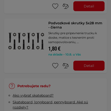
Detail
Podvozkové skrutky 5x28 mm
- čierna
Skrutky pre pripevnenie trucku k
doske, matice s tesnením proti
samopovolovaniu, …
1,80 €
na sklade – 10.8. u Vás
Detail
Potrebujete radu?
Ako vybrať skateboard?
Skateboard, longboard, pennyboard. Aké sú
rozdiely?