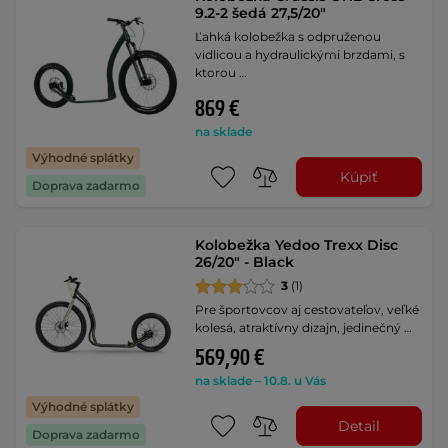
9.2-2 šedá 27,5/20"
Ľahká kolobežka s odpruženou
vidlicou a hydraulickými brzdami, s
ktorou …
869 €
na sklade
Výhodné splátky
Kúpiť
Doprava zadarmo
Kolobežka Yedoo Trexx Disc
26/20" - Black
3
(1)
Pre športovcov aj cestovateľov, veľké
kolesá, atraktívny dizajn, jedinečný …
569,90 €
na sklade – 10.8. u Vás
Výhodné splátky
Detail
Doprava zadarmo