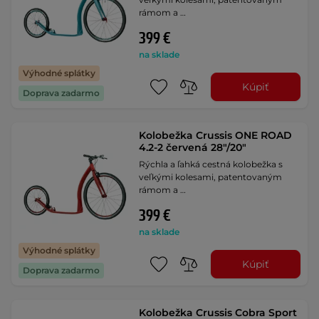
rámom a …
399 €
na sklade
Výhodné splátky
Kúpiť
Doprava zadarmo
Kolobežka Crussis ONE ROAD
4.2-2 červená 28"/20"
Rýchla a ľahká cestná kolobežka s
veľkými kolesami, patentovaným
rámom a …
399 €
na sklade
Výhodné splátky
Kúpiť
Doprava zadarmo
Kolobežka Crussis Cobra Sport