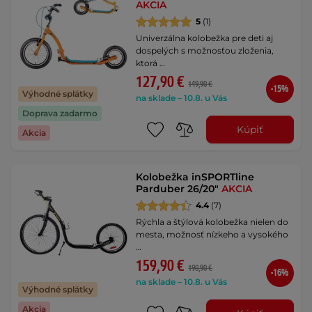
AKCIA
5
(1)
Univerzálna kolobežka pre deti aj
dospelých s možnosťou zloženia,
ktorá …
127,90 €
149,90 €
-15%
Výhodné splátky
na sklade – 10.8. u Vás
Doprava zadarmo
Kúpiť
Akcia
Kolobežka inSPORTline
Parduber 26/20"
AKCIA
4.4
(7)
Rýchla a štýlová kolobežka nielen do
mesta, možnosť nízkeho a vysokého
…
159,90 €
190,90 €
-16%
na sklade – 10.8. u Vás
Výhodné splátky
Akcia