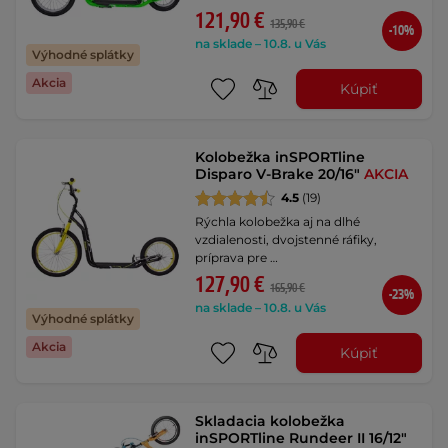
121,90 €
135,90 €
-10%
na sklade – 10.8. u Vás
Výhodné splátky
Akcia
Kúpiť
Kolobežka inSPORTline
Disparo V-Brake 20/16"
AKCIA
4.5
(19)
Rýchla kolobežka aj na dlhé
vzdialenosti, dvojstenné ráfiky,
príprava pre …
127,90 €
165,90 €
-23%
na sklade – 10.8. u Vás
Výhodné splátky
Akcia
Kúpiť
Skladacia kolobežka
inSPORTline Rundeer II 16/12"