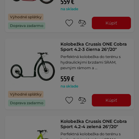
559 €
na sklade
Výhodné splátky
Kúpiť
Doprava zadarmo
Kolobežka Crussis ONE Cobra
Sport 4.2-3 čierna 26"/20"
Perfektná kolobežka do terénu s
hydraulickými brzdami SRAM,
pevným rámom a …
559 €
na sklade
Výhodné splátky
Kúpiť
Doprava zadarmo
Kolobežka Crussis ONE Cobra
Sport 4.2-4 zelená 26"/20"
Perfektná kolobežka do terénu s