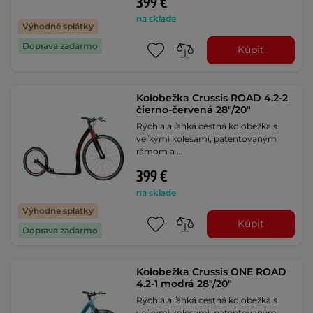
399 €
na sklade
Výhodné splátky
Doprava zadarmo
Kúpiť
Kolobežka Crussis ROAD 4.2-2
čierno-červená 28"/20"
Rýchla a ľahká cestná kolobežka s
veľkými kolesami, patentovaným
rámom a …
399 €
na sklade
Výhodné splátky
Kúpiť
Doprava zadarmo
Kolobežka Crussis ONE ROAD
4.2-1 modrá 28"/20"
Rýchla a ľahká cestná kolobežka s
veľkými kolesami, patentovaným