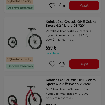
Výhodné splátky
Kúpiť
Doprava zadarmo
Kolobežka Crussis ONE Cobra
Sport 4.2-1 biela 26"/20"
Perfektná kolobežka do terénu s
hydraulickými brzdami SRAM,
pevným rámom a …
559 €
na sklade
Výhodné splátky
Kúpiť
Doprava zadarmo
Kolobežka Crussis ONE Cobra
Sport 4.2-2 červená 26"/20"
Perfektná kolobežka do terénu s
hydraulickými brzdami SRAM,
pevným rámom a …