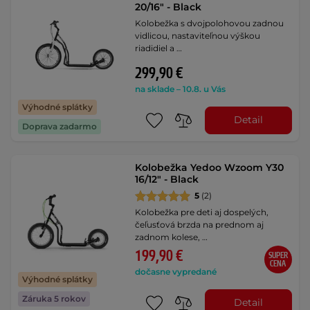
20/16" - Black
Kolobežka s dvojpolohovou zadnou
vidlicou, nastaviteľnou výškou
riadidiel a …
299,90 €
na sklade – 10.8. u Vás
Výhodné splátky
Detail
Doprava zadarmo
Kolobežka Yedoo Wzoom Y30
16/12" - Black
5
(2)
Kolobežka pre deti aj dospelých,
čeľusťová brzda na prednom aj
zadnom kolese, …
199,90 €
SUPER
CENA
dočasne vypredané
Výhodné splátky
Záruka 5 rokov
Detail