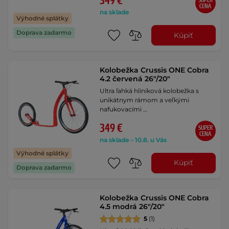
349 €
SUPER
CENA
na sklade
Výhodné splátky
Doprava zadarmo
Kúpiť
Kolobežka Crussis ONE Cobra
4.2 červená 26"/20"
Ultra ľahká hliníková kolobežka s
unikátnym rámom a veľkými
nafukovacími …
349 €
SUPER
CENA
na sklade – 10.8. u Vás
Výhodné splátky
Kúpiť
Doprava zadarmo
Kolobežka Crussis ONE Cobra
4.5 modrá 26"/20"
5
(1)