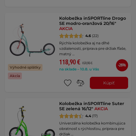
Kolobežka inSPORTline Drogo
SE modro-oranžová 20/16"
AKCIA
4.6
(22)
Rýchla kolobežka aj na dlhé
vzdialenosti, príprava pre držiak fľaše,
matný …
118,90 €
159,90 €
-26%
Výhodné splátky
na sklade – 10.8. u Vás
Akcia
Kúpiť
Kolobežka inSPORTline Suter
SE zelená 16/12"
AKCIA
4.4
(17)
Univerzálna kolobežka kombinujúca
obratnosť s rýchlosťou, príprava pre
držiak …