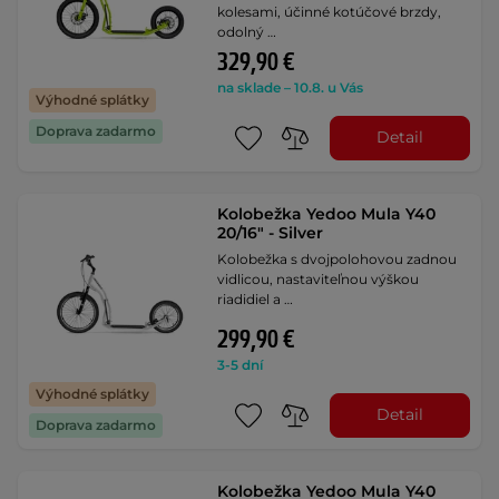
kolesami, účinné kotúčové brzdy,
odolný …
329,90 €
na sklade – 10.8. u Vás
Výhodné splátky
Doprava zadarmo
Detail
Kolobežka Yedoo Mula Y40
20/16" - Silver
Kolobežka s dvojpolohovou zadnou
vidlicou, nastaviteľnou výškou
riadidiel a …
299,90 €
3-5 dní
Výhodné splátky
Detail
Doprava zadarmo
Kolobežka Yedoo Mula Y40