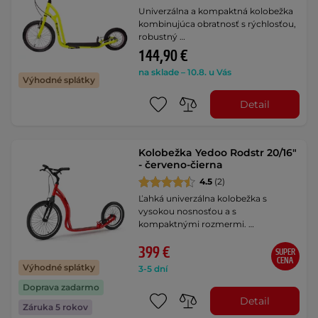
Univerzálna a kompaktná kolobežka
kombinujúca obratnosť s rýchlosťou,
robustný …
144,90 €
na sklade – 10.8. u Vás
Výhodné splátky
Detail
Kolobežka Yedoo Rodstr 20/16"
- červeno-čierna
4.5
(2)
Ľahká univerzálna kolobežka s
vysokou nosnosťou a s
kompaktnými rozmermi. …
399 €
SUPER
CENA
Výhodné splátky
3-5 dní
Doprava zadarmo
Detail
Záruka 5 rokov