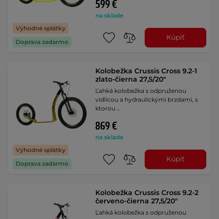
599 €
na sklade
Výhodné splátky
Kúpiť
Doprava zadarmo
Kolobežka Crussis Cross 9.2-1
zlato-čierna 27,5/20"
Ľahká kolobežka s odpruženou
vidlicou a hydraulickými brzdami, s
ktorou …
869 €
na sklade
Výhodné splátky
Kúpiť
Doprava zadarmo
Kolobežka Crussis Cross 9.2-2
červeno-čierna 27,5/20"
Ľahká kolobežka s odpruženou