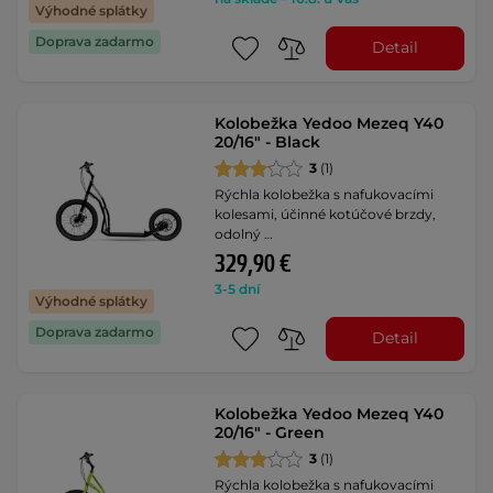
Výhodné splátky
Doprava zadarmo
Detail
Kolobežka Yedoo Mezeq Y40
20/16" - Black
3
(1)
Rýchla kolobežka s nafukovacími
kolesami, účinné kotúčové brzdy,
odolný …
329,90 €
3-5 dní
Výhodné splátky
Doprava zadarmo
Detail
Kolobežka Yedoo Mezeq Y40
20/16" - Green
3
(1)
Rýchla kolobežka s nafukovacími