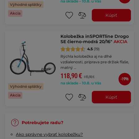
na sklade – 10.8. u Vás
Výhodné splátky
Akcia
Kúpiť
Kolobežka inSPORTline Drogo
SE čierno-modrá 20/16"
AKCIA
4.5
(19)
Rýchla kolobežka aj na dlhé
vzdialenosti, príprava pre držiak fľaše,
matný …
118,90 €
145,90 €
-19%
na sklade – 10.8. u Vás
Výhodné splátky
Akcia
Kúpiť
Potrebujete radu?
Ako správne vybrať kolobežku?