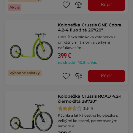
Kúpiť
Akcia
Kolobežka Crussis ONE Cobra
4.2-4 fluo žltá 26"/20"
Ultra ľahká hliníková kolobežka s
unikátnym rámom a veľkými
nafukovacími …
399 €
na sklade – 10.8. u Vás
Výhodné splátky
Kúpiť
Kolobežka Crussis ROAD 4.2-1
čierno-žltá 28"/20"
3.5
(1)
Rýchla a ľahká cestná kolobežka s
veľkými kolesami, patentovaným
rámom a …