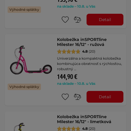
na sklade – 10.8. u Vás
Výhodné splátky
Detail
Kolobežka inSPORTline
Milester 16/12" - ružová
4.8
(20)
Univerzálna a kompaktná kolobežka
kombinujúca obratnosť s rýchlosťou,
robustný …
144,90 €
na sklade – 10.8. u Vás
Výhodné splátky
Detail
Kolobežka inSPORTline
Milester 16/12" - limetková
4.8
(20)