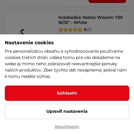
Kolobežka Yedoo Wzoom Y30
16/12" - White
5
(2)
Kolobežka pre deti aj dospelých,
čeľusťová brzda na prednom aj
Nastavenie cookies
zadnom kolese, …
Pre personalizáciu obsahu a vyhodnocovanie používame
199,90 €
SUPER
cookies tretích strán, vďaka tomu pre vás dokážeme na
CENA
dočasne vypredané
webe aj mimo neho zobrazovať relevantnejšie ponuky
Výhodné splátky
našich produktov. Zber týchto dát nezapneme, pokiaľ nám
Záruka 5 rokov
Detail
k tomu nedáte súhlas.
Súhlasím
Kolobežka Yedoo Wzoom Y30
16/12" - Red
5
(2)
Upraviť nastavenia
Kolobežka pre deti aj dospelých,
čeľusťová brzda na prednom aj
zadnom kolese, …
Nesúhlasím