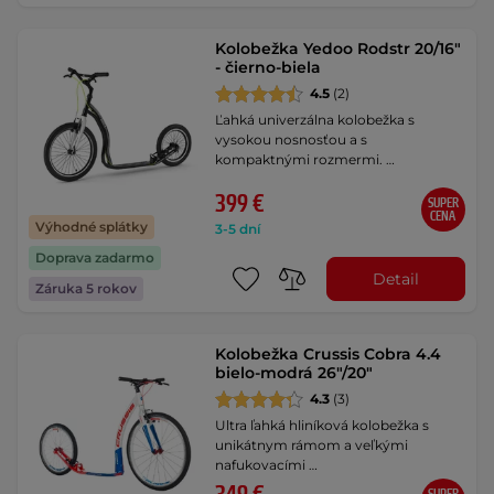
Kolobežka Yedoo Rodstr 20/16"
- čierno-biela
4.5
(2)
Ľahká univerzálna kolobežka s
vysokou nosnosťou a s
kompaktnými rozmermi. …
399 €
SUPER
CENA
Výhodné splátky
3-5 dní
Doprava zadarmo
Detail
Záruka 5 rokov
Kolobežka Crussis Cobra 4.4
bielo-modrá 26"/20"
4.3
(3)
Ultra ľahká hliníková kolobežka s
unikátnym rámom a veľkými
nafukovacími …