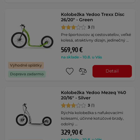
Kolobežka Yedoo Trexx Disc
26/20" - Green
3
(1)
Pre športovcov aj cestovateľov, veľké
kolesá, atraktívny dizajn, jedinečný …
569,90 €
na sklade – 10.8. u Vás
Výhodné splátky
Detail
Doprava zadarmo
Kolobežka Yedoo Mezeq Y40
20/16" - Silver
3
(1)
Rýchla kolobežka s nafukovacími
kolesami, účinné kotúčové brzdy,
odolný …
329,90 €
na sklade – 10.8. u Vás