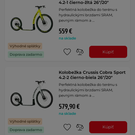
4.2-1 čierno-žltá 26"/20"
Perfektná kolobežka do terénu s
hydraulickými brzdami SRAM,
pevným rámom a …
559 €
na sklade
Výhodné splátky
Kúpiť
Doprava zadarmo
Kolobežka Crussis Cobra Sport
4.2-2 čierno-biela 26"/20"
Perfektná kolobežka do terénu s
hydraulickými brzdami SRAM,
pevným rámom a …
579,90 €
na sklade
Výhodné splátky
Kúpiť
Doprava zadarmo