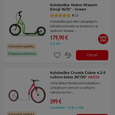
Kolobežka Yedoo Wzoom
Emoji 16/12" - Green
5
(2)
Kolobežka pre deti i dospelých,
čeľusťová brzda na prednom aj
zadnom kolese, …
179,90 €
SUPER
CENA
3-5 dní
Výhodné splátky
Doprava zadarmo
Detail
Kolobežka Crussis Cobra 4.2-5
ružovo-biela 26"/20"
AKCIA
Ultra ľahká hliníková kolobežka s
unikátnym rámom a veľkými
nafukovacími …
399 €
na sklade – 10.8. u Vás
Výhodné splátky