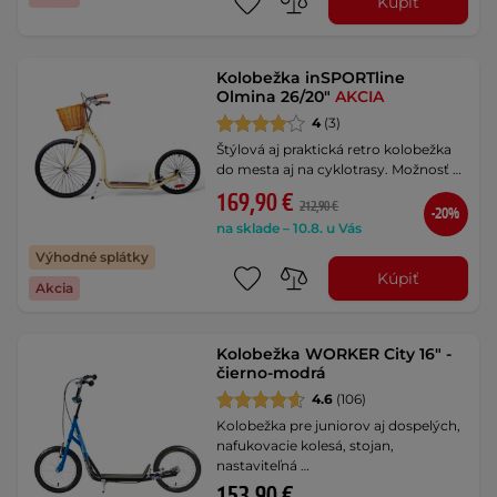
Kúpiť
Kolobežka inSPORTline
Olmina 26/20"
AKCIA
4
(3)
Štýlová aj praktická retro kolobežka
do mesta aj na cyklotrasy. Možnosť …
169,90 €
212,90 €
-20%
na sklade – 10.8. u Vás
Výhodné splátky
Kúpiť
Akcia
Kolobežka WORKER City 16" -
čierno-modrá
4.6
(106)
Kolobežka pre juniorov aj dospelých,
nafukovacie kolesá, stojan,
nastaviteľná …
153,90 €