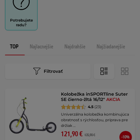
Potrebujete
radu?
TOP
Najlacnejšie
Najdrahšie
Najžiadanejšie
N
Filtrovať
Kolobežka inSPORTline Suter
SE čierno-žltá 16/12"
AKCIA
4.5
(23)
Univerzálna kolobežka kombinujúca
obratnosť s rýchlosťou, príprava pre
držiak …
121,90 €
135,90 €
-10%