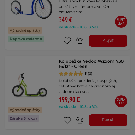
Ultra ľahká hliníková kolobežka s
unikátnym rámom a veľkými
nafukovacími …
349 €
SUPER
CENA
na sklade – 10.8. u Vás
Výhodné splátky
Doprava zadarmo
Kúpiť
Kolobežka Yedoo Wzoom Y30
16/12" - Green
5
(2)
Kolobežka pre deti aj dospelých,
čeľusťová brzda na prednom aj
zadnom kolese, …
199,90 €
SUPER
CENA
na sklade – 10.8. u Vás
Výhodné splátky
Záruka 5 rokov
Detail