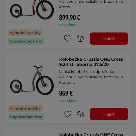
vidlicou a hydraulickými brzdami, s
ktorou …
899,90 €
na sklade
Výhodné splátky
Kúpiť
Doprava zadarmo
Kolobežka Crussis ONE Cross
9.2-1 strieborná 27,5/20"
Ľahká kolobežka s odpruženou
vidlicou a hydraulickými brzdami, s
ktorou …
869 €
na sklade
Výhodné splátky
Kúpiť
Doprava zadarmo
Kolobežka Crussis ONE Cross