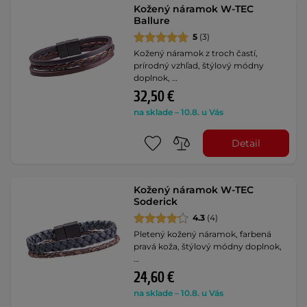
Kožený náramok W-TEC
Ballure
5
(3)
Kožený náramok z troch častí,
prírodný vzhľad, štýlový módny
doplnok, …
32,50 €
na sklade – 10.8. u Vás
Detail
Kožený náramok W-TEC
Soderick
4.3
(4)
Pletený kožený náramok, farbená
pravá koža, štýlový módny doplnok,
…
24,60 €
na sklade – 10.8. u Vás