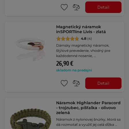
Detail
Magnetický náramok
inSPORTline Livis - zlatá
4.8
(4)
Dámsky magnetický náramok,
štýlové prevedenie, vhodný pre
každodenné nosenie, …
26,90 €
skladom na predajni
Detail
Náramok Highlander Paracord
- trojzubec, píšťalka - olivovo
zelená
Náramok z nylonovej šnúrky, ktorá sa
dá rozmotať a využiť jej celá dĺžka …