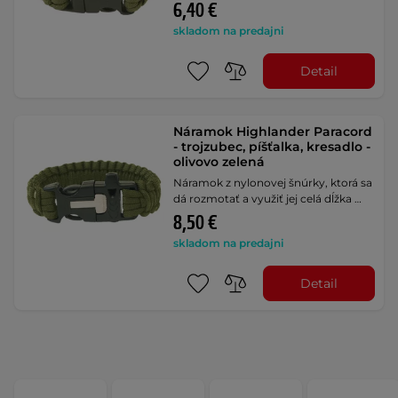
6,40 €
skladom na predajni
Detail
Náramok Highlander Paracord
- trojzubec, píšťalka, kresadlo -
olivovo zelená
Náramok z nylonovej šnúrky, ktorá sa
dá rozmotať a využiť jej celá dĺžka …
8,50 €
skladom na predajni
Detail