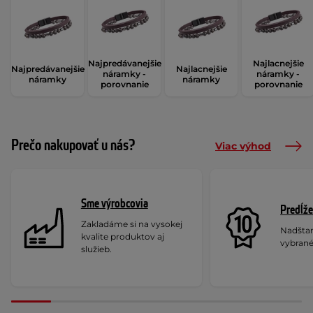
Najpredávanejšie
Najlacnejšie
Najpredávanejšie
Najlacnejšie
náramky -
náramky -
náramky
náramky
porovnanie
porovnanie
Prečo nakupovať u nás?
Viac výhod
Sme výrobcovia
Predĺže
Zakladáme si na vysokej
Nadšta
kvalite produktov aj
vybrané
služieb.