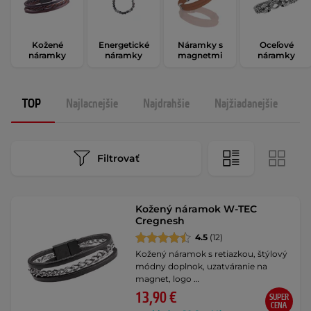
Kožené
Energetické
Náramky s
Oceľové
náramky
náramky
magnetmi
náramky
TOP
Najlacnejšie
Najdrahšie
Najžiadanejšie
N
Filtrovať
Kožený náramok W-TEC
Cregnesh
4.5
(12)
Kožený náramok s retiazkou, štýlový
módny doplnok, uzatváranie na
magnet, logo …
13,90 €
SUPER
CENA