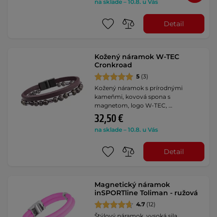
na sklade – 10.8. u Vás
Detail
Kožený náramok W-TEC
Cronkroad
5
(3)
Kožený náramok s prírodnými
kameňmi, kovová spona s
magnetom, logo W-TEC, …
32,50 €
na sklade – 10.8. u Vás
Detail
Magnetický náramok
inSPORTline Toliman - ružová
4.7
(12)
Štýlový náramok, vysoká sila