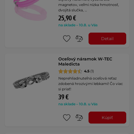
magnetov, veľmi nízka hmotnosť,
dvojitá slučka, …
25,90 €
na sklade – 10.8. u Vás
Detail
Oceľový náramok W-TEC
Maledicta
4.5
(1)
Neprehliadnuteľná oceľová reťaz
zdobená hrozivými lebkami! Čo viac
si priať!
39 €
na sklade – 10.8. u Vás
Kúpiť