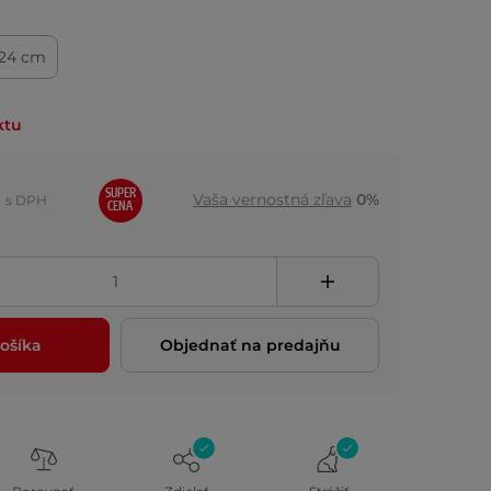
24 cm
ktu
SUPER
Vaša vernostná zľava
0%
s DPH
CENA
ošíka
Objednať na predajňu