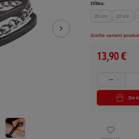
Dĺžka:
20 cm
22 cm
Nasledujúce
Zvoľte variant produ
13,90 €
Do k