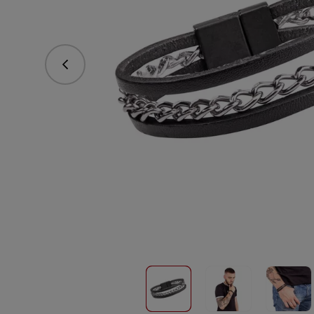
Predchádzajúce