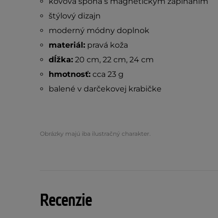
kovová spona s magnetickým zapínaním
štýlový dizajn
moderný módny doplnok
materiál:
pravá koža
dĺžka:
20 cm, 22 cm, 24 cm
hmotnosť:
cca 23 g
balené v darčekovej krabičke
Obrázky majú iba ilustračný charakter.
Recenzie