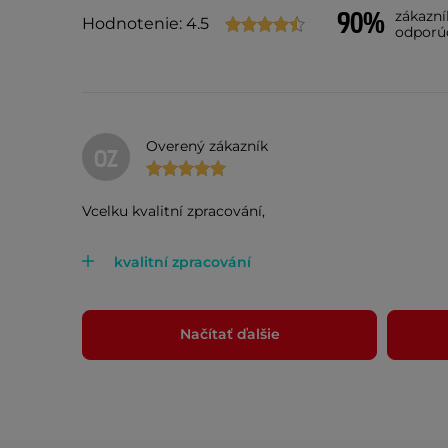
90%
zákazn
Hodnotenie: 4.5
odporú
Overený zákazník
OZ
Vcelku kvalitní zpracování,
kvalitní zpracování
Načítať ďalšie