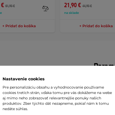
 €
21,90 €
61,90 €
44,90 €
de
na sklade
+ Pridať do košíka
+ Pridať do košíka
Parame
Nastavenie cookies
paditý doplnok kombinujúci kov a
Určenie
Pre personalizáciu obsahu a vyhodnocovanie používame
pcov. V jednoduchosti je sila, a tak
cookies tretích strán, vďaka tomu pre vás dokážeme na webe
aj mimo neho zobrazovať relevantnejšie ponuky našich
retiazke uprostred. Náramok má kovovú
Potreb
produktov. Zber týchto dát nezapneme, pokiaľ nám k tomu
s ním dá ľahko manipulovať. Celkový
nedáte súhlas.
me na prvý pohľad. Náramok je úhľadne