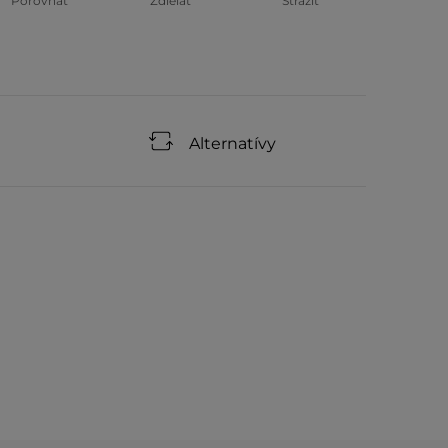
Porovnať
Zdielať
Strážiť
Alternatívy