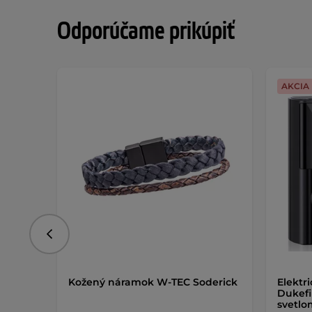
Odporúčame prikúpiť
AKCIA
Predchádzajúce
Kožený náramok W-TEC Soderick
Elektr
Dukefi
svetl