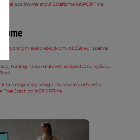
stupná posilňovňa snov! Spúšťame inSPORTline
ňu
účame
k k vybraným elektrobicyklom. Až 350 eur späť na
kup.
svoj tréning na novú úroveň so športovou výživou
line!
alita a originálny design - kolekcia športového
ia TrueCzech od inSPORTline