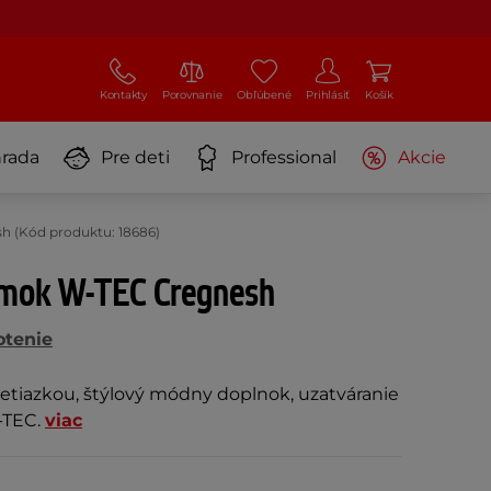
Kontakty
Porovnanie
Obľúbené
Prihlásiť
Košík
rada
Pre deti
Professional
Akcie
 (Kód produktu: 18686)
mok W-TEC Cregnesh
otenie
etiazkou, štýlový módny doplnok, uzatváranie
-TEC.
viac