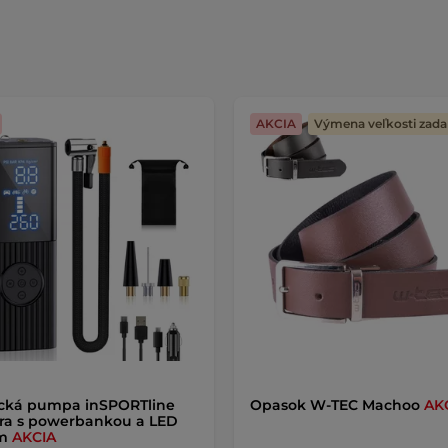
AKCIA
Výmena veľkosti zad
ická pumpa inSPORTline
Opasok W-TEC Machoo
AK
ra s powerbankou a LED
om
AKCIA