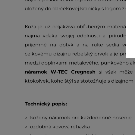
uložený do darčekovej krabičky s logom znač
Koža je už odjakživa obľúbeným materiálom
najmä vďaka svojej odolnosti a prírodné
príjemné na dotyk a na ruke sedia veľm
celkovému dizajnu rebelský prvok a je preto
medzi doplnkami metalového, punkového al
náramok W-TEC Cregnesh
si však môže 
ktokoľvek, koho štýl sa stotožňuje s dizajno
Technický popis:
kožený náramok pre každodenné nosenie
ozdobná kovová retiazka