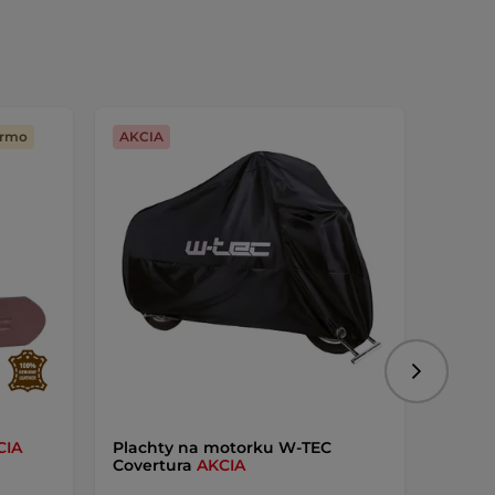
armo
AKCIA
Výmen
Nasledujú
CIA
Plachty na motorku W-TEC
Kraťas
Covertura
AKCIA
inSPO