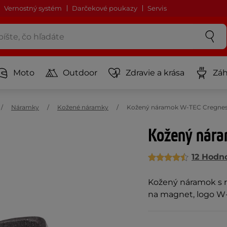
Vernostný systém
Darčekové poukazy
Servis
Moto
Outdoor
Zdravie a krása
Záh
Náramky
Kožené náramky
Kožený náramok W-TEC Cregnesh
Kožený nára
12 Hodn
Kožený náramok s r
na magnet, logo W