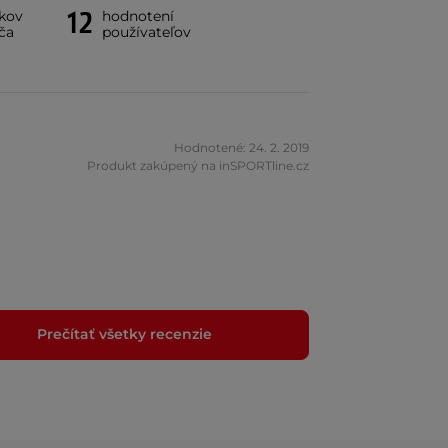
12
íkov
hodnotení
ča
používateľov
Hodnotené: 24. 2. 2019
Produkt zakúpený na inSPORTline.cz
Prečítať všetky recenzie