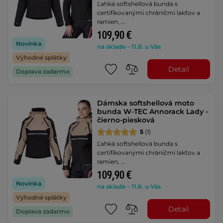
Ľahká softshellová bunda s
certifikovanými chráničmi lakťov a
ramien, …
109,90 €
Novinka
na sklade – 11.8. u Vás
Výhodné splátky
Detail
Doprava zadarmo
Dámska softshellová moto
bunda W-TEC Annorack Lady -
čierno-piesková
5
(1)
Ľahká softshellová bunda s
certifikovanými chráničmi lakťov a
ramien, …
109,90 €
Novinka
na sklade – 11.8. u Vás
Výhodné splátky
Detail
Doprava zadarmo