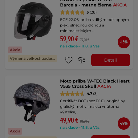
Barcela - matne čierna
AKCIA
5
(28)
ECE 22.06, prilba s dlhým odklopným
plexi, slnečnou clonou a
minimalistickým …
59,90 €
72,90 €
-18%
na sklade – 11.8. u Vás
Akcia
Výmena veľkosti zadarmo
Detail
Moto prilba W-TEC Black Heart
V535 Cross Skull
AKCIA
4.7
(3)
Certifikát DOT (bez ECE), originálny
grafický motív, mäkká vnútorná
výstelka, …
49,90 €
81,90 €
-39%
na sklade – 11.8. u Vás
Akcia