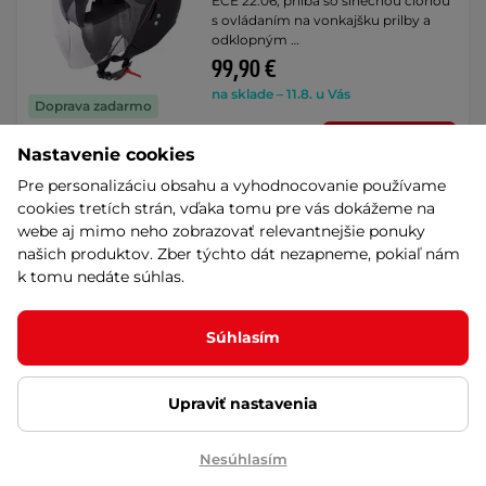
ECE 22.06, prilba so slnečnou clonou
s ovládaním na vonkajšku prilby a
odklopným …
99,90 €
na sklade – 11.8. u Vás
Doprava zadarmo
Výmena veľkosti zadarmo
Detail
Nastavenie cookies
Pre personalizáciu obsahu a vyhodnocovanie používame
cookies tretích strán, vďaka tomu pre vás dokážeme na
Prilba na skúter W-TEC
webe aj mimo neho zobrazovať relevantnejšie ponuky
Vernante - Black Matt-Corsa
našich produktov. Zber týchto dát nezapneme, pokiaľ nám
Red
k tomu nedáte súhlas.
4.8
(16)
ECE 22.06, prilba so slnečnou clonou
s ovládaním na vonkajšku prilby a
Súhlasím
odklopným …
99,90 €
Doprava zadarmo
na sklade – 11.8. u Vás
Upraviť nastavenia
Výmena veľkosti zadarmo
Detail
Nesúhlasím