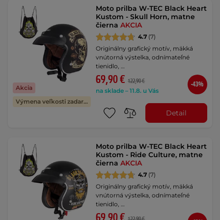
Moto prilba W-TEC Black Heart
Kustom - Skull Horn, matne
čierna
AKCIA
4.7
(7)
Originálny grafický motív, mäkká
vnútorná výstelka, odnímateľné
tienidlo, …
69,90 €
122,90 €
-43%
Akcia
na sklade – 11.8. u Vás
Výmena veľkosti zadarmo
Detail
Moto prilba W-TEC Black Heart
Kustom - Ride Culture, matne
čierna
AKCIA
4.7
(7)
Originálny grafický motív, mäkká
vnútorná výstelka, odnímateľné
tienidlo, …
69,90 €
122,90 €