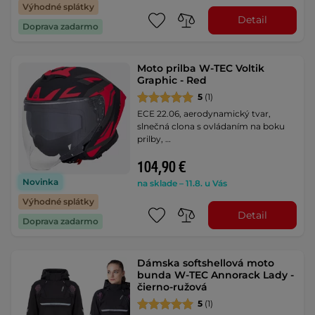
Výhodné splátky
Detail
Doprava zadarmo
Moto prilba W-TEC Voltik
Graphic - Red
5
(1)
ECE 22.06, aerodynamický tvar,
slnečná clona s ovládaním na boku
prilby, …
104,90 €
Novinka
na sklade – 11.8. u Vás
Výhodné splátky
Detail
Doprava zadarmo
Dámska softshellová moto
bunda W-TEC Annorack Lady -
čierno-ružová
5
(1)