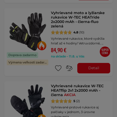
Vyhrievané moto a lyžiarske
rukavice W-TEC HEATride
2x2000 mAh - čierna-fluo
zelená
4.8
(10)
Vyhrievané rukavice, ktoré vydržia
hriať až 4 hodiny! Vetruvzdorné, …
84,90 €
SUPER
CENA
Doprava zadarmo
na sklade – 11.8. u Vás
Výmena veľkosti zadarmo
Detail
Vyhrievané rukavice W-TEC
HEATflip 2v1 2x2000 mAh -
čierna
AKCIA
5
(2)
Vyhrievané prstové rukavice aj
palčiaky v jednom, 3 úrovne
vyhrievania, …