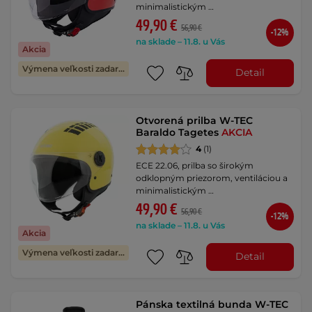
minimalistickým …
49,90 €
56,90 €
-12%
na sklade – 11.8. u Vás
Akcia
Výmena veľkosti zadarmo
Detail
Otvorená prilba W-TEC
Baraldo Tagetes
AKCIA
4
(1)
ECE 22.06, prilba so širokým
odklopným priezorom, ventiláciou a
minimalistickým …
49,90 €
56,90 €
-12%
na sklade – 11.8. u Vás
Akcia
Výmena veľkosti zadarmo
Detail
Pánska textilná bunda W-TEC