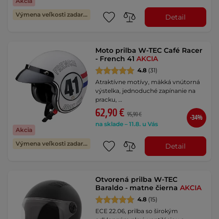
Akcia
Výmena veľkosti zadarmo
Detail
Moto prilba W-TEC Café Racer
- French 41
AKCIA
4.8
(31)
Atraktívne motívy, mäkká vnútorná
výstelka, jednoduché zapínanie na
pracku, …
62,90 €
95,90 €
-34%
na sklade – 11.8. u Vás
Akcia
Výmena veľkosti zadarmo
Detail
Otvorená prilba W-TEC
Baraldo - matne čierna
AKCIA
4.8
(15)
ECE 22.06, prilba so širokým