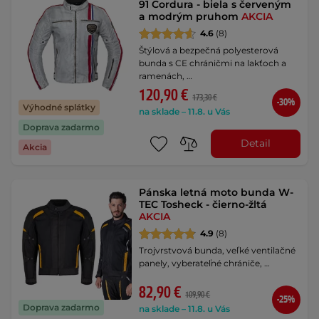
91 Cordura - biela s červeným
a modrým pruhom
AKCIA
4.6
(8)
Štýlová a bezpečná polyesterová
bunda s CE chráničmi na lakťoch a
ramenách, …
120,90 €
173,30 €
-30%
Výhodné splátky
na sklade – 11.8. u Vás
Doprava zadarmo
Detail
Akcia
Pánska letná moto bunda W-
TEC Tosheck - čierno-žltá
AKCIA
4.9
(8)
Trojvrstvová bunda, veľké ventilačné
panely, vyberateľné chrániče, …
82,90 €
109,90 €
-25%
Doprava zadarmo
na sklade – 11.8. u Vás