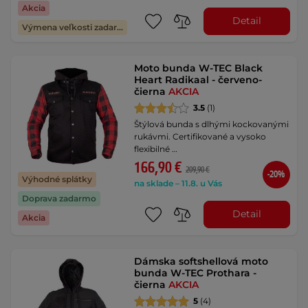
Akcia
Detail
Výmena veľkosti zadarmo
Moto bunda W-TEC Black
Heart Radikaal - červeno-
čierna
AKCIA
3.5
(1)
Štýlová bunda s dlhými kockovanými
rukávmi. Certifikované a vysoko
flexibilné …
166,90 €
209,90 €
-20%
Výhodné splátky
na sklade – 11.8. u Vás
Doprava zadarmo
Detail
Akcia
Dámska softshellová moto
bunda W-TEC Prothara -
čierna
AKCIA
5
(4)