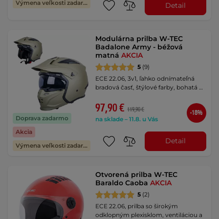
Výmena veľkosti zadarmo
Detail
Modulárna prilba W-TEC
Badalone Army - béžová
matná
AKCIA
5
(9)
ECE 22.06, 3v1, ľahko odnímateľná
bradová časť, štýlové farby, bohatá …
97,90 €
119,90 €
-18%
Doprava zadarmo
na sklade – 11.8. u Vás
Akcia
Detail
Výmena veľkosti zadarmo
Otvorená prilba W-TEC
Baraldo Caoba
AKCIA
5
(2)
ECE 22.06, prilba so širokým
odklopným plexisklom, ventiláciou a