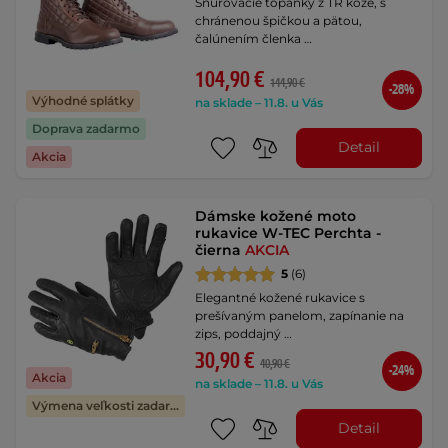
Šnurovacie topánky z TR kože, s
chránenou špičkou a pätou,
čalúnením členka …
104,90 €
144,90 €
-28%
Výhodné splátky
na sklade – 11.8. u Vás
Doprava zadarmo
Detail
Akcia
Dámske kožené moto
rukavice W-TEC Perchta -
čierna
AKCIA
5
(6)
Elegantné kožené rukavice s
prešívaným panelom, zapínanie na
zips, poddajný …
30,90 €
40,90 €
-24%
Akcia
na sklade – 11.8. u Vás
Výmena veľkosti zadarmo
Detail