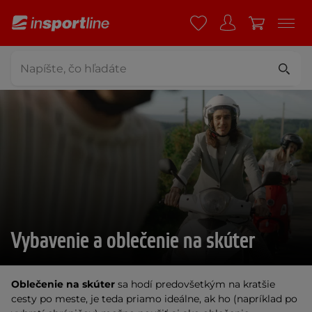
Vybavenie a oblečenie na skúter
Oblečenie na skúter
sa hodí predovšetkým na kratšie
cesty po meste, je teda priamo ideálne, ak ho (napríklad po