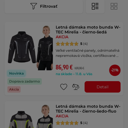
Filtrovať
Letná dámska moto bunda W-
TEC Mirelia - čierno-šedá
AKCIA
5
(4)
Veľké ventilačné panely, odnímateľná
nepremokavá vložka, certifikované …
86,90 €
109,90 €
-21%
Novinka
na sklade – 11.8. u Vás
Doprava zadarmo
Detail
Akcia
Letná dámska moto bunda W-
TEC Mirelia - čierno-šedo-fluo
AKCIA
5
(4)