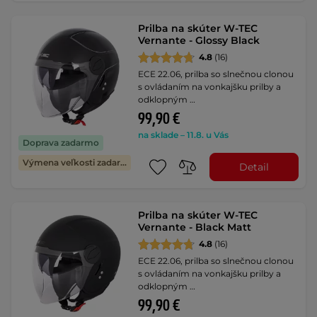
Prilba na skúter W-TEC
Vernante - Glossy Black
4.8
(16)
ECE 22.06, prilba so slnečnou clonou
s ovládaním na vonkajšku prilby a
odklopným …
99,90 €
na sklade – 11.8. u Vás
Doprava zadarmo
Výmena veľkosti zadarmo
Detail
Prilba na skúter W-TEC
Vernante - Black Matt
4.8
(16)
ECE 22.06, prilba so slnečnou clonou
s ovládaním na vonkajšku prilby a
odklopným …
99,90 €