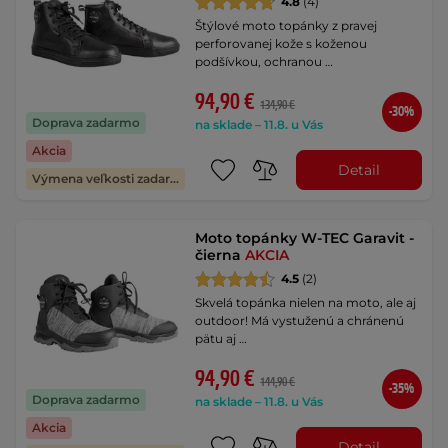
4.8
(4)
Štýlové moto topánky z pravej
perforovanej kože s koženou
podšívkou, ochranou …
94,90 €
134,90 €
-30%
Doprava zadarmo
na sklade – 11.8. u Vás
Akcia
Detail
Výmena veľkosti zadarmo
Moto topánky W-TEC Garavit -
čierna
AKCIA
4.5
(2)
Skvelá topánka nielen na moto, ale aj
outdoor! Má vystuženú a chránenú
pätu aj …
94,90 €
144,90 €
-35%
Doprava zadarmo
na sklade – 11.8. u Vás
Akcia
Detail