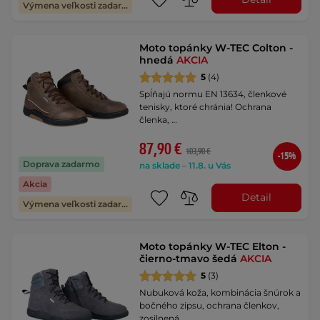
Výmena veľkosti zadarmo
Moto topánky W-TEC Colton -
hnedá
AKCIA
5
(4)
Spĺňajú normu EN 13634, členkové
tenisky, ktoré chránia! Ochrana
členka, …
87,90 €
103,90 €
-15%
Doprava zadarmo
na sklade – 11.8. u Vás
Akcia
Detail
Výmena veľkosti zadarmo
Moto topánky W-TEC Elton -
čierno-tmavo šedá
AKCIA
5
(3)
Nubuková koža, kombinácia šnúrok a
bočného zipsu, ochrana členkov,
zosilnená …