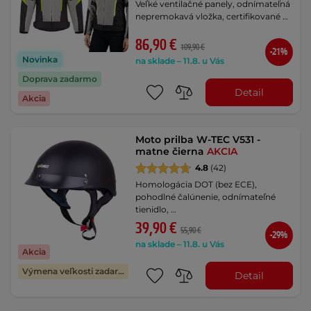
Veľké ventilačné panely, odnímateľná
nepremokavá vložka, certifikované …
86,90 €
109,90 €
-21%
Novinka
na sklade – 11.8. u Vás
Doprava zadarmo
Detail
Akcia
Moto prilba W-TEC V531 -
matne čierna
AKCIA
4.8
(42)
Homologácia DOT (bez ECE),
pohodlné čalúnenie, odnímateľné
tienidlo, …
39,90 €
55,90 €
-29%
na sklade – 11.8. u Vás
Akcia
Výmena veľkosti zadarmo
Detail