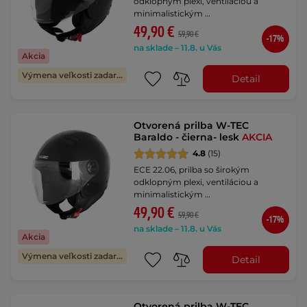
odklopným plexi, ventiláciou a
minimalistickým …
49,90 €
59,90 €
-17%
na sklade – 11.8. u Vás
Akcia
Výmena veľkosti zadarmo
Detail
Otvorená prilba W-TEC
Baraldo - čierna- lesk
AKCIA
4.8
(15)
ECE 22.06, prilba so širokým
odklopným plexi, ventiláciou a
minimalistickým …
49,90 €
59,90 €
-17%
na sklade – 11.8. u Vás
Akcia
Výmena veľkosti zadarmo
Detail
Otvorená prilba W-TEC