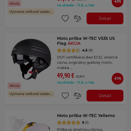
-43%
Akcia
na sklade – 11.8. u Vás
Výmena veľkosti zadarmo
Detail
Moto prilba W-TEC V535 US
Flag
AKCIA
4.5
(9)
DOT certifikácia (bez ECE), slnečná
clona, originálny grafický motív,
mäkká …
49,90 €
83,90 €
-41%
na sklade – 11.8. u Vás
Akcia
Výmena veľkosti zadarmo
Detail
Moto prilba W-TEC Yellamo
5
(1)
Prilba so slnečnou clonou,