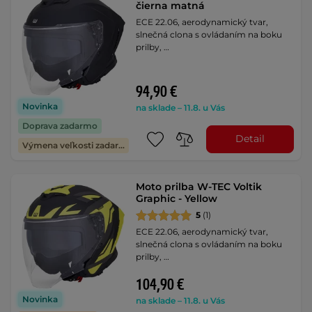
čierna matná
ECE 22.06, aerodynamický tvar,
slnečná clona s ovládaním na boku
prilby, …
94,90 €
Novinka
na sklade – 11.8. u Vás
Doprava zadarmo
Detail
Výmena veľkosti zadarmo
Moto prilba W-TEC Voltik
Graphic - Yellow
5
(1)
ECE 22.06, aerodynamický tvar,
slnečná clona s ovládaním na boku
prilby, …
104,90 €
Novinka
na sklade – 11.8. u Vás