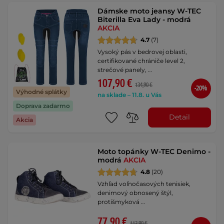
Dámske moto jeansy W-TEC
Biterilla Eva Lady - modrá
AKCIA
4.7
(7)
Vysoký pás v bedrovej oblasti,
certifikované chrániče level 2,
strečové panely, …
107,90 €
134,90 €
-20%
Výhodné splátky
na sklade – 11.8. u Vás
Doprava zadarmo
Detail
Akcia
Moto topánky W-TEC Denimo -
modrá
AKCIA
4.8
(20)
Vzhľad voľnočasových tenisiek,
denimový obnosený štýl,
protišmyková …
77,90 €
113,90 €