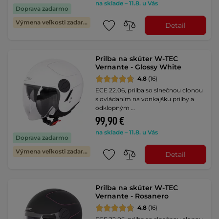
na sklade – 11.8. u Vás
Doprava zadarmo
Výmena veľkosti zadarmo
Detail
Prilba na skúter W-TEC
Vernante - Glossy White
4.8
(16)
ECE 22.06, prilba so slnečnou clonou
s ovládaním na vonkajšku prilby a
odklopným …
99,90 €
na sklade – 11.8. u Vás
Doprava zadarmo
Výmena veľkosti zadarmo
Detail
Prilba na skúter W-TEC
Vernante - Rosanero
4.8
(16)