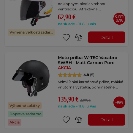
odklopným plexi a vrchnou
ventiláciou. Atraktívna …
62,90 €
SUPER
CENA
na sklade – 11.8. u Vás
Výmena veľkosti zadarmo
Detail
Moto prilba W-TEC Vacabro
SWBH - Matt Carbon Pure
AKCIA
4.8
(5)
Veľmi ľahká karbónová prilba, mäkká
vnútorná výstelka, odnímateľné …
135,90 €
250,90 €
-46%
Výhodné splátky
na sklade – 11.8. u Vás
Doprava zadarmo
Detail
Akcia