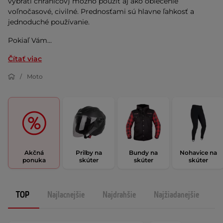
vybratí chráničov) možno použiť aj ako oblečenie
voľnočasové, civilné. Prednosťami sú hlavne ľahkosť a
jednoduché používanie.
Pokiaľ Vám...
Čítať viac
Moto
Akčná
Prilby na
Bundy na
Nohavice na
ponuka
skúter
skúter
skúter
TOP
Najlacnejšie
Najdrahšie
Najžiadanejšie
N