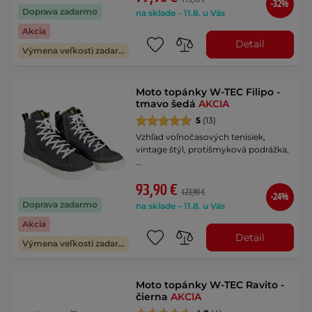
-32%
Doprava zadarmo
na sklade – 11.8. u Vás
Akcia
Detail
Výmena veľkosti zadarmo
Moto topánky W-TEC Filipo -
tmavo šedá
AKCIA
5
(13)
Vzhľad voľnočasových tenisiek,
vintage štýl, protišmyková podrážka,
…
93,90 €
123,90 €
-24%
Doprava zadarmo
na sklade – 11.8. u Vás
Akcia
Detail
Výmena veľkosti zadarmo
Moto topánky W-TEC Ravito -
čierna
AKCIA