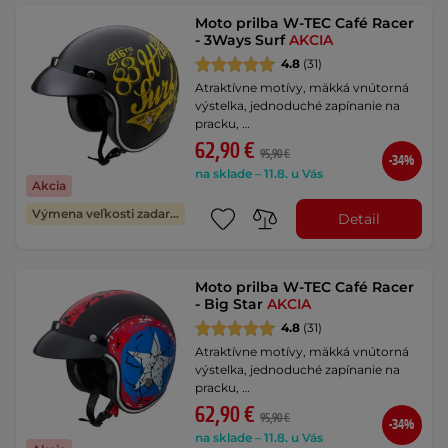
Moto prilba W-TEC Café Racer
- 3Ways Surf
AKCIA
4.8
(31)
Atraktívne motívy, mäkká vnútorná
výstelka, jednoduché zapínanie na
pracku, …
62,90 €
95,90 €
-34%
na sklade – 11.8. u Vás
Akcia
Výmena veľkosti zadarmo
Detail
Moto prilba W-TEC Café Racer
- Big Star
AKCIA
4.8
(31)
Atraktívne motívy, mäkká vnútorná
výstelka, jednoduché zapínanie na
pracku, …
62,90 €
95,90 €
-34%
na sklade – 11.8. u Vás