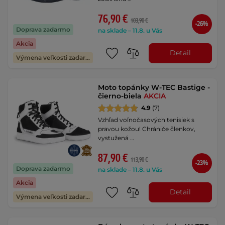
76,90 €
103,90 €
-26%
Doprava zadarmo
na sklade – 11.8. u Vás
Akcia
Detail
Výmena veľkosti zadarmo
Moto topánky W-TEC Bastige -
čierno-biela
AKCIA
4.9
(7)
Vzhľad voľnočasových tenisiek s
pravou kožou! Chrániče členkov,
vystužená …
87,90 €
113,90 €
-23%
Doprava zadarmo
na sklade – 11.8. u Vás
Akcia
Detail
Výmena veľkosti zadarmo