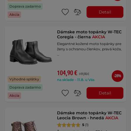
Doprava zadarmo
Detail
Akcia
Dámske moto topánky W-TEC
Coregia - čierna
AKCIA
Elegantné kožené moto topánky pre
ženy s ochranou členkov, pravá koža,
…
104,90 €
144,90 €
-28%
Výhodné splátky
na sklade – 11.8. u Vás
Doprava zadarmo
Detail
Akcia
Dámske moto topánky W-TEC
Leocia Brown - hnedá
AKCIA
5
(1)