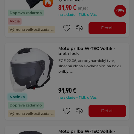
84,90 €
104,90 €
-19%
Doprava zadarmo
na sklade – 11.8. u Vás
Akcia
Detail
Výmena veľkosti zadarmo
Moto prilba W-TEC Voltik -
biela lesk
ECE 22.06, aerodynamický tvar,
slnečná clona s ovládaním na boku
prilby, …
94,90 €
Novinka
na sklade – 11.8. u Vás
Doprava zadarmo
Detail
Výmena veľkosti zadarmo
Moto prilba W-TEC Voltik -