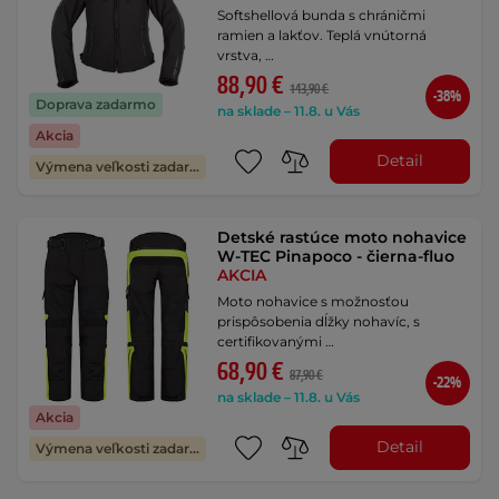
Softshellová bunda s chráničmi
ramien a lakťov. Teplá vnútorná
vrstva, …
88,90 €
143,90 €
-38%
Doprava zadarmo
na sklade – 11.8. u Vás
Akcia
Detail
Výmena veľkosti zadarmo
Detské rastúce moto nohavice
W-TEC Pinapoco - čierna-fluo
AKCIA
Moto nohavice s možnosťou
prispôsobenia dĺžky nohavíc, s
certifikovanými …
68,90 €
87,90 €
-22%
na sklade – 11.8. u Vás
Akcia
Detail
Výmena veľkosti zadarmo