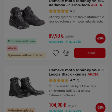
Dámske moto topánky W-TEC
Karlaboa - čierno-šedá
AKCIA
5
(3)
Otočný systém pre ľahké uťahovanie
jednou rukou aj v moto rukaviciach,
…
89,90 €
125,90 €
-29%
Doprava zadarmo
na sklade – 11.8. u Vás
Akcia
Detail
Výmena veľkosti zadarmo
Dámske moto topánky W-TEC
Leocia Black - čierna
AKCIA
4.7
(3)
Šnurovacie topánky z TR kože, s
chránenou špičkou a pätou,
čalúnením členka …
104,90 €
144,90 €
-28%
Výhodné splátky
na sklade – 11.8. u Vás