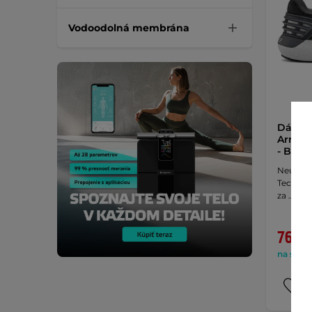
Vodoodolná membrána
Dámsk
Armou
- Blac
Neutrál
Technoló
za …
76,90
na sklad