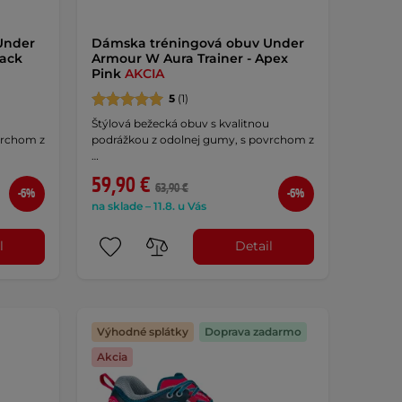
Under
Dámska tréningová obuv Under
lack
Armour W Aura Trainer - Apex
Pink
AKCIA
5
(1)
Štýlová bežecká obuv s kvalitnou
vrchom z
podrážkou z odolnej gumy, s povrchom z
…
59,90 €
63,90 €
-6%
-6%
na sklade – 11.8. u Vás
l
Detail
Výhodné splátky
Doprava zadarmo
Akcia