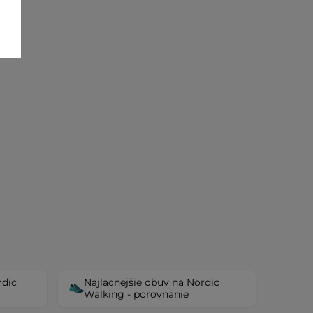
rdic
Najlacnejšie obuv na Nordic
Walking - porovnanie