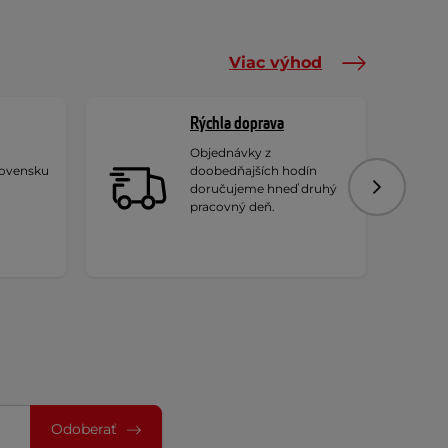
Viac výhod
Rýchla doprava
Objednávky z
lovensku
doobedňajších hodín
doručujeme hneď druhý
Nasledujú
pracovný deň.
Odoberať