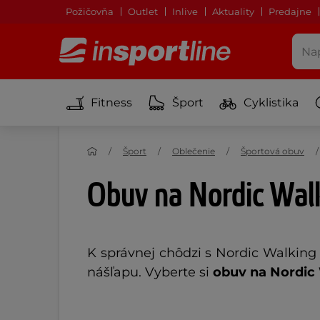
Požičovňa
Outlet
Inlive
Aktuality
Predajne
Fitness
Šport
Cyklistika
Šport
Oblečenie
Športová obuv
Obuv na Nordic Wal
K správnej chôdzi s Nordic Walking
nášľapu. Vyberte si
obuv na Nordic