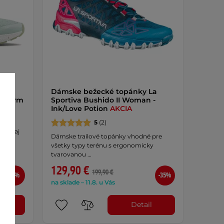
der
Dámske bežecké topánky La
 Storm
Sportiva Bushido II Woman -
Ink/Love Potion
AKCIA
d.
5
(2)
uchu aj
Dámske trailové topánky vhodné pre
všetky typy terénu s ergonomicky
tvarovanou …
129,90 €
199,90 €
-9%
-35%
na sklade – 11.8. u Vás
l
Detail