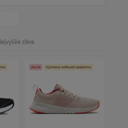
c
Najvyššia zľava
rmo
Akcia
Výmena veľkosti zadarmo