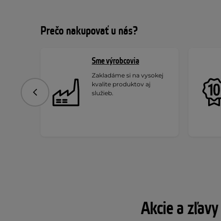
Prečo nakupovať u nás?
Sme výrobcovia
Zakladáme si na vysokej
kvalite produktov aj
služieb.
Predchádzajúce
Akcie a zľavy