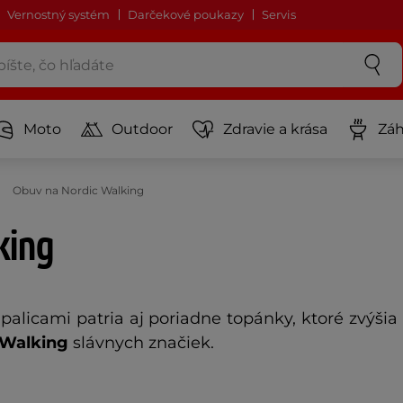
Vernostný systém
Darčekové poukazy
Servis
Moto
Outdoor
Zdravie a krása
Záh
Obuv na Nordic Walking
king
 palicami patria aj poriadne topánky, ktoré zvý
 Walking
slávnych značiek.