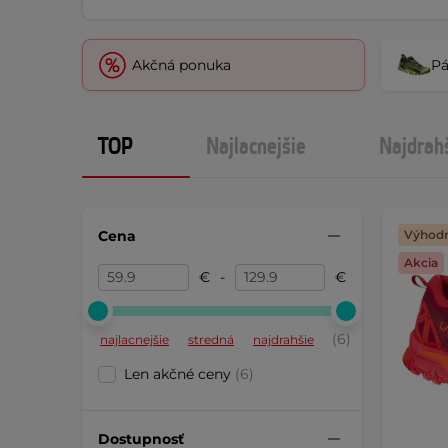
Akčná ponuka
Pá
TOP
Najlacnejšie
Najdrah
Cena
Výhodn
Akcia
€
-
€
(6)
najlacnejšie
stredná
najdrahšie
Len akčné ceny
(6)
Dostupnosť