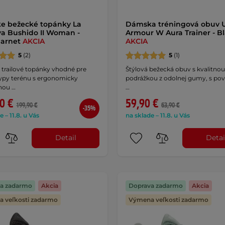
e bežecké topánky La
Dámska tréningová obuv 
va Bushido II Woman -
Armour W Aura Trainer - B
Garnet
AKCIA
AKCIA
5
(2)
5
(1)
trailové topánky vhodné pre
Štýlová bežecká obuv s kvalitnou
typy terénu s ergonomicky
podrážkou z odolnej gumy, s po
nou …
…
0 €
59,90 €
199,90 €
63,90 €
-35%
e – 11.8. u Vás
na sklade – 11.8. u Vás
Detail
Detai
a zadarmo
Akcia
Doprava zadarmo
Akcia
 veľkosti zadarmo
Výmena veľkosti zadarmo