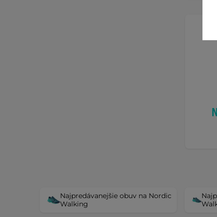
N
Najpredávanejšie obuv na Nordic
Najp
Walking
Walk