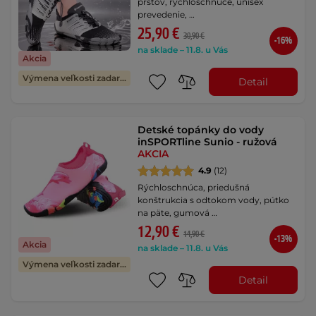
prstov, rýchloschnúce, unisex
prevedenie, …
25,90 €
30,90 €
-16%
na sklade – 11.8. u Vás
Akcia
Výmena veľkosti zadarmo
Detail
Detské topánky do vody
inSPORTline Sunio - ružová
AKCIA
4.9
(12)
Rýchloschnúca, priedušná
konštrukcia s odtokom vody, pútko
na päte, gumová …
12,90 €
14,90 €
-13%
Akcia
na sklade – 11.8. u Vás
Výmena veľkosti zadarmo
Detail