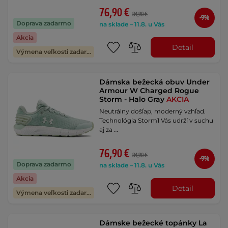
76,90 €
84,90 €
-9%
Doprava zadarmo
na sklade – 11.8. u Vás
Akcia
Detail
Výmena veľkosti zadarmo
Dámska bežecká obuv Under
Armour W Charged Rogue
Storm - Halo Gray
AKCIA
Neutrálny došľap, moderný vzhľad.
Technológia Storm1 Vás udrží v suchu
aj za …
76,90 €
84,90 €
-9%
Doprava zadarmo
na sklade – 11.8. u Vás
Akcia
Detail
Výmena veľkosti zadarmo
Dámske bežecké topánky La