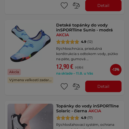
Detail
Detské topánky do vody
inSPORTline Sunio - modrá
AKCIA
4.9
(12)
Rýchloschnúca, priedušná
konštrukcia s odtokom vody, pútko
na päte, gumová …
12,90 €
14,90 €
-13%
Akcia
na sklade – 11.8. u Vás
Výmena veľkosti zadarmo
Detail
Topánky do vody inSPORTline
Solaric - čierna
AKCIA
4.9
(17)
Rýchlosťahovací systém, ochrana