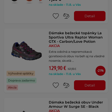
na sklade – 11.8. u Vás
Detail
Dámske bežecké topánky La
Sportiva Ultra Raptor Woman
GTX - Carbon/Love Potion
AKCIA
Extra odolná a nepremokavá
goretexová obuv na beh aj na všedné
nosenie, skvelá …
129,90 €
164,90 €
-21%
Výhodné splátky
na sklade – 11.8. u Vás
Doprava zadarmo
Detail
Akcia
Dámska bežecká obuv Under
Armour W Surge SE - Black
AKCIA