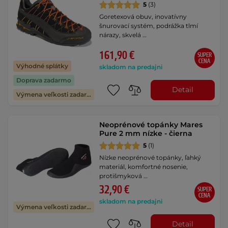
5
(3)
Goretexová obuv, inovatívny
šnurovací systém, podrážka tlmí
nárazy, skvelá …
161,90 €
SUPER
CENA
Výhodné splátky
skladom na predajni
Doprava zadarmo
Detail
Výmena veľkosti zadarmo
Neoprénové topánky Mares
Pure 2 mm nízke - čierna
5
(1)
Nízke neoprénové topánky, ľahký
materiál, komfortné nosenie,
protišmyková …
32,90 €
SUPER
CENA
skladom na predajni
Výmena veľkosti zadarmo
Detail