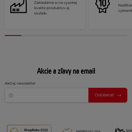
Zakladáme si na vysokej
Nadšta
kvalite produktov aj
vybrané
služieb.
Akcie a zľavy na email
Akčný newsletter
Odoberať