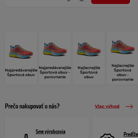
Najlacnejšie
Najpredávanejšie
Najlacnejšie
Najpredávanejšie
Športová
Športová obuv -
Športová
Športová obuv
obuv -
porovnanie
obuv
porovnanie
Prečo nakupovať u nás?
Viac výhod
Sme výrobcovia
Predĺže