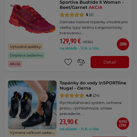
Sportiva Bushido II Woman -
Beet/Garnet
AKCIA
5
(2)
Dámske trailové topánky vhodné pre
všetky typy terénu s ergonomicky
tvarovanou …
129,90 €
199,90 €
-35%
Výhodné splátky
na sklade – 11.8. u Vás
Doprava zadarmo
Detail
Akcia
Topánky do vody inSPORTline
Nugal - čierna
4.8
(24)
Rýchlosťahovací systém, ochrana
prstov, rýchloshnúce, unisex
prevedenie, …
23,90 €
SUPER
CENA
na sklade – 11.8. u Vás
Výmena veľkosti zadarmo