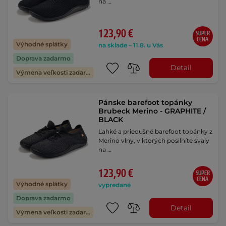
na …
123,90 €
SUPER
CENA
Výhodné splátky
na sklade – 11.8. u Vás
Doprava zadarmo
Detail
Výmena veľkosti zadarmo
Pánske barefoot topánky
Brubeck Merino - GRAPHITE /
BLACK
Ľahké a priedušné barefoot topánky z
Merino vlny, v ktorých posilníte svaly
na …
123,90 €
SUPER
CENA
Výhodné splátky
vypredané
Doprava zadarmo
Detail
Výmena veľkosti zadarmo