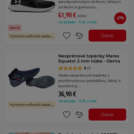
aerodynamickým strihom, ľahkým
zvrškom a gumovou …
61,90 €
84,90 €
-27%
na sklade – 11.8. u Vás
Akcia
Detail
Výmena veľkosti zadarmo
Neoprénové topánky Mares
Equator 2 mm nízke - čierna
5
(1)
Nízke neoprénové topánky s
protišmykovou podrážkou, ľahký a
komfortný …
36,90 €
na sklade – 11.8. u Vás
Výmena veľkosti zadarmo
Detail