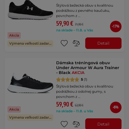
Štýlová bežecká obuv s kvalitnou
podrážkou z pevného kaučuku,
povrchom z …
59,90 €
71,90 €
-17%
na sklade – 11.8. u Vás
Akcia
Detail
Výmena veľkosti zadarmo
Dámska tréningová obuv
Under Armour W Aura Trainer
- Black
AKCIA
5
(1)
Štýlová bežecká obuv s kvalitnou
podrážkou z odolnej gumy, s
povrchom z …
59,90 €
63,90 €
-6%
Akcia
na sklade – 11.8. u Vás
Výmena veľkosti zadarmo
Detail