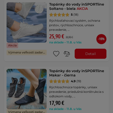
Topánky do vody inSPORTline
Soltano - biela
AKCIA
5
(18)
Rýchlosťahovací systém, ochrana
prstov, rýchloschnúce, unisex
prevedenie, …
25,90 €
30,90 €
-16%
na sklade – 11.8. u Vás
Akcia
Výmena veľkosti zadarmo
Detail
Topánky do vody inSPORTline
Makar - čierna
4.9
(19)
Rýchloschnúce topánky, unisex
prevedenie, priedušná konštrukcia s
odtokom vody, …
17,90 €
na sklade – 11.8. u Vás
Výmena veľkosti zadarmo