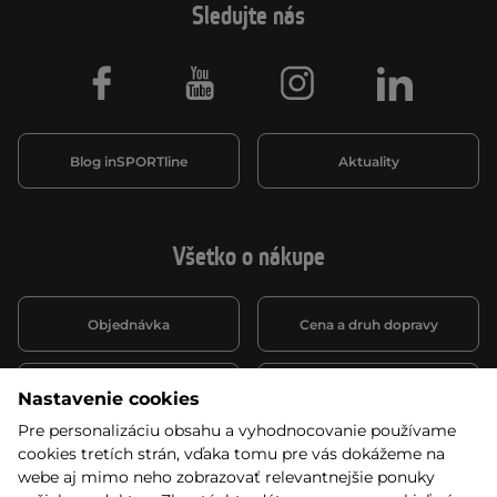
Sledujte nás
Facebook
Youtube
Instagram
LinkedIn
Blog inSPORTline
Aktuality
Všetko o nákupe
Objednávka
Cena a druh dopravy
Spôsob platby
Vernostný systém
Nastavenie cookies
Pre personalizáciu obsahu a vyhodnocovanie používame
cookies tretích strán, vďaka tomu pre vás dokážeme na
Montáž a servis
Reklamácie a záruka
webe aj mimo neho zobrazovať relevantnejšie ponuky