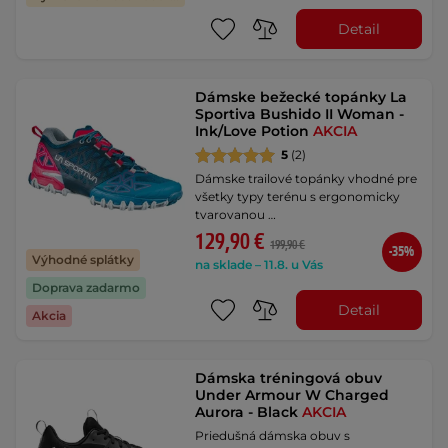
Detail
Dámske bežecké topánky La
Sportiva Bushido II Woman -
Ink/Love Potion
AKCIA
5
(2)
Dámske trailové topánky vhodné pre
všetky typy terénu s ergonomicky
tvarovanou …
129,90 €
199,90 €
-35%
Výhodné splátky
na sklade – 11.8. u Vás
Doprava zadarmo
Detail
Akcia
Dámska tréningová obuv
Under Armour W Charged
Aurora - Black
AKCIA
Priedušná dámska obuv s