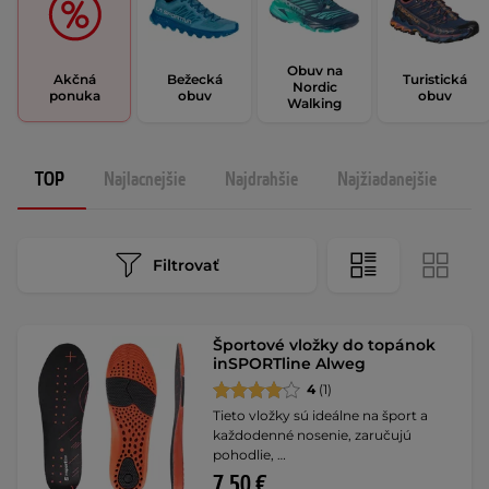
Obuv na
Akčná
Bežecká
Turistická
Nordic
ponuka
obuv
obuv
Walking
TOP
Najlacnejšie
Najdrahšie
Najžiadanejšie
N
Filtrovať
Športové vložky do topánok
inSPORTline Alweg
4
(1)
Tieto vložky sú ideálne na šport a
každodenné nosenie, zaručujú
pohodlie, …
7,50 €