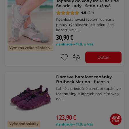
Topánky do vody inSPORTline
Solaric Lady - šedo-ružová
4.9
(24)
Rýchlosťahovací systém, ochrana
prstov, rýchloschnúce, priedušná
konštrukcia …
30,90 €
na sklade – 11.8. u Vás
Výmena veľkosti zadarmo
Detail
Dámske barefoot topánky
Brubeck Merino - fuchsia
Ľahké a priedušné barefoot topánky z
Merino vlny, v ktorých posilníte svaly
na …
123,90 €
SUPER
CENA
Výhodné splátky
na sklade – 11.8. u Vás