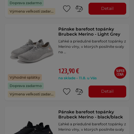
Doprava zadarmo
Detail
Výmena veľkosti zadarmo
Pánske barefoot topánky
Brubeck Merino - Light Grey
Ľahké a priedušné barefoot topánky z
Merino vlny, v ktorých posilníte svaly
na …
123,90 €
SUPER
CENA
Výhodné splátky
na sklade – 11.8. u Vás
Doprava zadarmo
Detail
Výmena veľkosti zadarmo
Pánske barefoot topánky
Brubeck Merino - black/black
Ľahké a priedušné barefoot topánky z
Merino vlny, v ktorých posilníte svaly