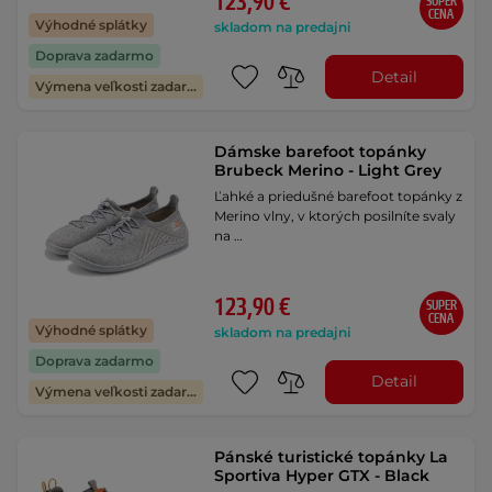
123,90 €
SUPER
CENA
Výhodné splátky
skladom na predajni
Doprava zadarmo
Detail
Výmena veľkosti zadarmo
Dámske barefoot topánky
Brubeck Merino - Light Grey
Ľahké a priedušné barefoot topánky z
Merino vlny, v ktorých posilníte svaly
na …
123,90 €
SUPER
CENA
Výhodné splátky
skladom na predajni
Doprava zadarmo
Detail
Výmena veľkosti zadarmo
Pánské turistické topánky La
Sportiva Hyper GTX - Black