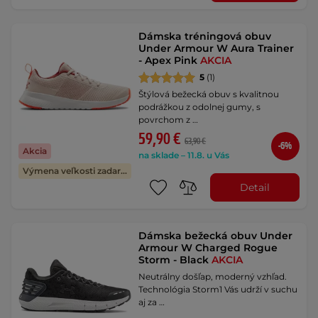
Dámska tréningová obuv
Under Armour W Aura Trainer
- Apex Pink
AKCIA
5
(1)
Štýlová bežecká obuv s kvalitnou
podrážkou z odolnej gumy, s
povrchom z …
59,90 €
63,90 €
-6%
Akcia
na sklade – 11.8. u Vás
Výmena veľkosti zadarmo
Detail
Dámska bežecká obuv Under
Armour W Charged Rogue
Storm - Black
AKCIA
Neutrálny došľap, moderný vzhľad.
Technológia Storm1 Vás udrží v suchu
aj za …