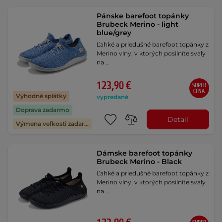
Pánske barefoot topánky
Brubeck Merino - light
blue/grey
Ľahké a priedušné barefoot topánky z
Merino vlny, v ktorých posilníte svaly
na …
123,90 €
SUPER
CENA
Výhodné splátky
vypredané
Doprava zadarmo
Detail
Výmena veľkosti zadarmo
Dámske barefoot topánky
Brubeck Merino - Black
Ľahké a priedušné barefoot topánky z
Merino vlny, v ktorých posilníte svaly
na …