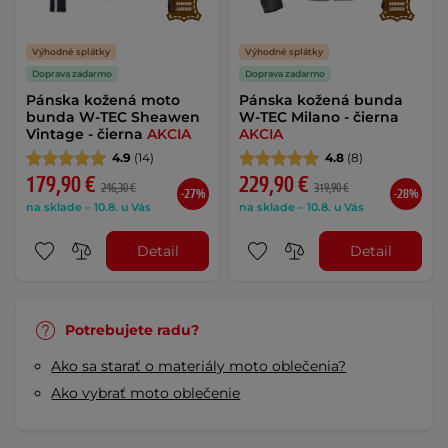
Výhodné splátky
Výhodné splátky
Doprava zadarmo
Doprava zadarmo
Pánska kožená moto
Pánska kožená bunda
bunda W-TEC Sheawen
W-TEC Milano - čierna
Vintage - čierna
AKCIA
AKCIA
4.9
(14)
4.8
(8)
179,90 €
229,90 €
246,30 €
319,90 €
-27%
-28%
na sklade – 10.8. u Vás
na sklade – 10.8. u Vás
Detail
Detail
Potrebujete radu?
Ako sa starať o materiály moto oblečenia?
Ako vybrať moto oblečenie