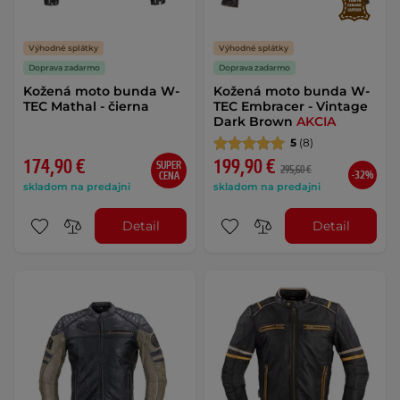
Výhodné splátky
Výhodné splátky
Doprava zadarmo
Doprava zadarmo
Kožená moto bunda W-
Kožená moto bunda W-
TEC Mathal - čierna
TEC Embracer - Vintage
Dark Brown
AKCIA
5
(8)
174,90 €
199,90 €
SUPER
295,60 €
-32%
CENA
skladom na predajni
skladom na predajni
Detail
Detail