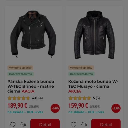
Výhodné splátky
Výhodné splátky
Doprava zadarmo
Doprava zadarmo
Pánska kožená bunda
Kožená moto bunda W-
W-TEC Brineo - matne
TEC Murayo - čierna
čierna
AKCIA
AKCIA
4.8
(4)
5
(3)
189,90 €
159,90 €
288,90 €
239,90 €
-34%
-33%
na sklade – 10.8. u Vás
na sklade – 10.8. u Vás
Detail
Detail