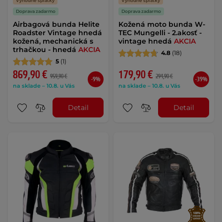
Výhodné splátky
Výhodné splátky
Doprava zadarmo
Doprava zadarmo
Airbagová bunda Helite
Kožená moto bunda W-
Roadster Vintage hnedá
TEC Mungelli - 2.akosť -
kožená, mechanická s
vintage hnedá
AKCIA
trhačkou - hnedá
AKCIA
4.8
(18)
5
(1)
869,90 €
179,90 €
959,90 €
294,90 €
-9%
-39%
na sklade – 10.8. u Vás
na sklade – 10.8. u Vás
Detail
Detail