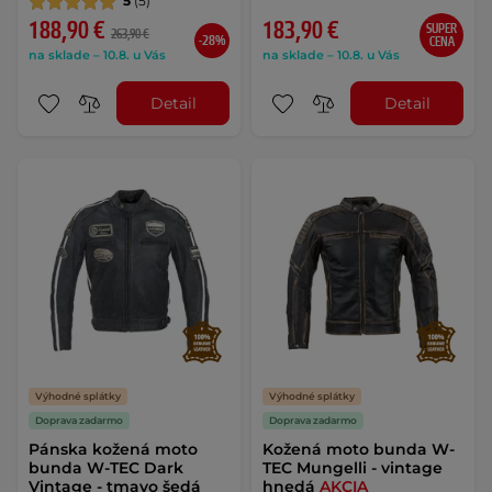
5
(5)
188,90 €
183,90 €
SUPER
263,90 €
-28%
CENA
na sklade – 10.8. u Vás
na sklade – 10.8. u Vás
Detail
Detail
Výhodné splátky
Výhodné splátky
Doprava zadarmo
Doprava zadarmo
Pánska kožená moto
Kožená moto bunda W-
bunda W-TEC Dark
TEC Mungelli - vintage
Vintage - tmavo šedá
hnedá
AKCIA