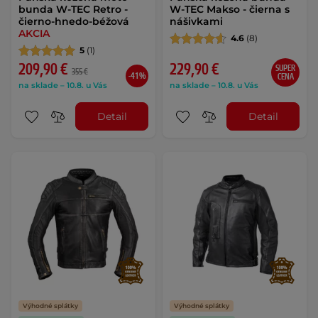
bunda W-TEC Retro -
W-TEC Makso - čierna s
čierno-hnedo-béžová
nášivkami
AKCIA
4.6
(8)
5
(1)
209,90 €
229,90 €
SUPER
355 €
-41%
CENA
na sklade – 10.8. u Vás
na sklade – 10.8. u Vás
Detail
Detail
Výhodné splátky
Výhodné splátky