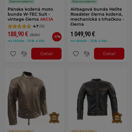
Doprava zadarmo
Doprava zadarmo
Pánska kožená moto
Airbagová bunda Helite
bunda W-TEC Suit -
Roadster čierna kožená,
vintage čierna
AKCIA
mechanická s trhačkou -
čierna
4.7
(12)
188,90 €
1 049,90 €
298,90 €
-37%
na sklade – 10.8. u Vás
na sklade – 10.8. u Vás
Detail
Detail