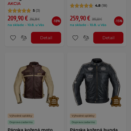
AKCIA
4.8
(18)
5
(3)
209,90 €
259,90 €
256,30 €
305,60 €
-18%
-15%
na sklade – 10.8. u Vás
na sklade – 10.8. u Vás
Detail
Detail
Výhodné splátky
Výhodné splátky
Doprava zadarmo
Doprava zadarmo
Pánska kožená moto
Pánska kožená bunda