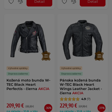
Detail
Detail
Výhodné splátky
Výhodné splátky
Doprava zadarmo
Doprava zadarmo
Kožená moto bunda W-
Pánska kožená bunda
TEC Black Heart
W-TEC Black Heart
Perfectis - čierna
AKCIA
Wings Leather Jacket -
čierna
AKCIA
4.9
(7)
209,90 €
229,90 €
330,30 €
334,90 €
-36%
-31%
na sklade – 10.8. u Vás
na sklade – 10.8. u Vás