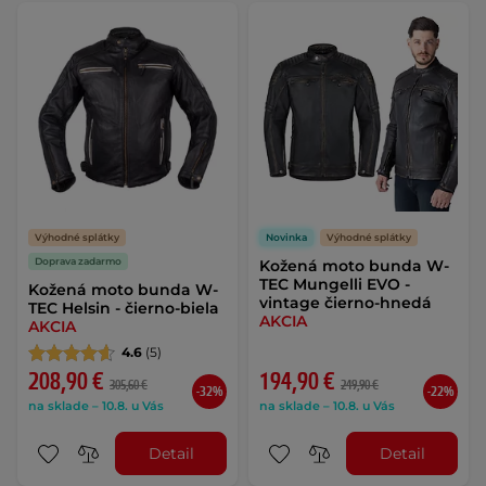
Výhodné splátky
Novinka
Výhodné splátky
Doprava zadarmo
Kožená moto bunda W-
TEC Mungelli EVO -
Kožená moto bunda W-
vintage čierno-hnedá
TEC Helsin - čierno-biela
AKCIA
AKCIA
4.6
(5)
208,90 €
194,90 €
305,60 €
249,90 €
-32%
-22%
na sklade – 10.8. u Vás
na sklade – 10.8. u Vás
Detail
Detail