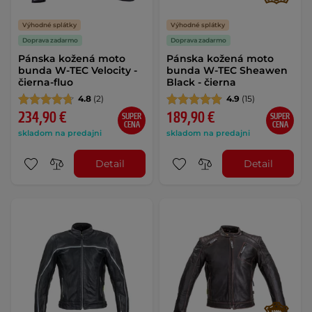
Výhodné splátky
Výhodné splátky
Doprava zadarmo
Doprava zadarmo
Pánska kožená moto
Pánska kožená moto
bunda W-TEC Velocity -
bunda W-TEC Sheawen
čierna-fluo
Black - čierna
4.8
(2)
4.9
(15)
234,90 €
189,90 €
SUPER
SUPER
CENA
CENA
skladom na predajni
skladom na predajni
Detail
Detail