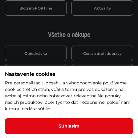
Blog inSPORTline
Aktuality
Všetko o nákupe
Objednávka
Cena a druh dopravy
Spôsob platby
Vernostný systém
Nastavenie cookies
Pre personalizáciu obsahu a vyhodnocovanie používame
cookies tretích strán, vďaka tomu pre vás dokážeme na
Montáž a servis
Reklamácie a záruka
webe aj mimo neho zobrazovať relevantnejšie ponuky
našich produktov. Zber týchto dát nezapneme, pokiaľ nám
k tomu nedáte súhlas.
Kariéra
Obchodné podmienky
Súhlasím