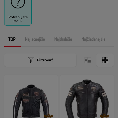
Potrebujete
radu?
TOP
Najlacnejšie
Najdrahšie
Najžiadanejšie
N
Filtrovať