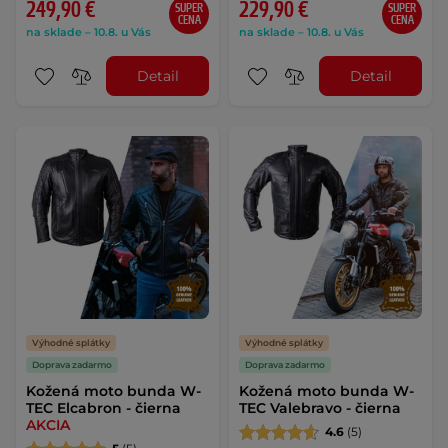
249,90 €
229,90 €
SUPER
SUPER
CENA
CENA
na sklade – 10.8. u Vás
na sklade – 10.8. u Vás
Detail
Detail
Výhodné splátky
Výhodné splátky
Doprava zadarmo
Doprava zadarmo
Kožená moto bunda W-
Kožená moto bunda W-
TEC Elcabron - čierna
TEC Valebravo - čierna
AKCIA
4.6
(5)