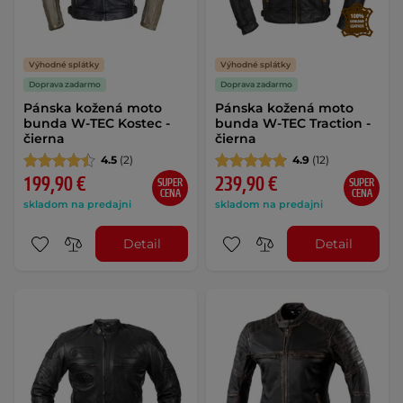
Výhodné splátky
Výhodné splátky
Doprava zadarmo
Doprava zadarmo
Pánska kožená moto
Pánska kožená moto
bunda W-TEC Kostec -
bunda W-TEC Traction -
čierna
čierna
4.5
(2)
4.9
(12)
199,90 €
239,90 €
SUPER
SUPER
CENA
CENA
skladom na predajni
skladom na predajni
Detail
Detail