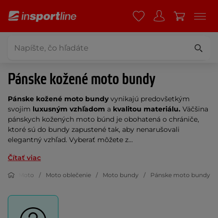
Pánske kožené moto bundy
Pánske kožené moto bundy
vynikajú predovšetkým
svojim
luxusným vzhľadom
a
kvalitou materiálu.
Väčšina
pánskych kožených moto búnd je obohatená o chrániče,
ktoré sú do bundy zapustené tak, aby nenarušovali
elegantný vzhľad. Vyberať môžete z...
Čítať viac
Moto
Moto oblečenie
Moto bundy
Pánske moto bundy