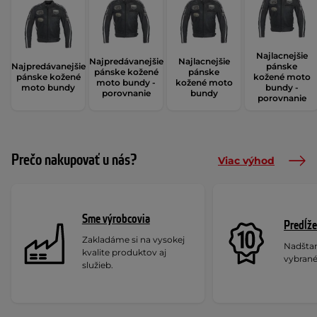
Najlacnejšie
Najpredávanejšie
Najlacnejšie
Najpredávanejšie
pánske
pánske kožené
pánske
pánske kožené
kožené moto
moto bundy -
kožené moto
moto bundy
bundy -
porovnanie
bundy
porovnanie
Prečo nakupovať u nás?
Viac výhod
Sme výrobcovia
Predĺže
Zakladáme si na vysokej
Nadšta
kvalite produktov aj
vybrané
služieb.