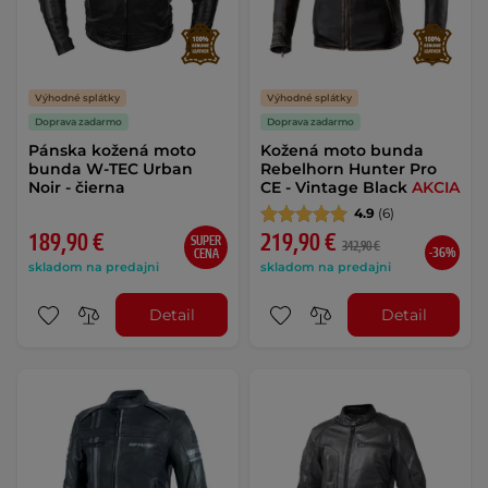
Výhodné splátky
Výhodné splátky
Doprava zadarmo
Doprava zadarmo
Pánska kožená moto
Kožená moto bunda
bunda W-TEC Urban
Rebelhorn Hunter Pro
Noir - čierna
CE - Vintage Black
AKCIA
4.9
(6)
189,90 €
219,90 €
SUPER
342,90 €
-36%
CENA
skladom na predajni
skladom na predajni
Detail
Detail