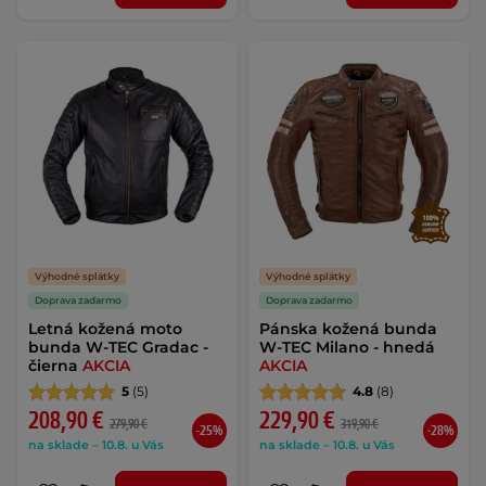
Výhodné splátky
Výhodné splátky
Doprava zadarmo
Doprava zadarmo
Letná kožená moto
Pánska kožená bunda
bunda W-TEC Gradac -
W-TEC Milano - hnedá
čierna
AKCIA
AKCIA
5
(5)
4.8
(8)
208,90 €
229,90 €
279,90 €
319,90 €
-25%
-28%
na sklade – 10.8. u Vás
na sklade – 10.8. u Vás