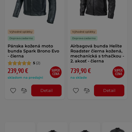
Výhodné splátky
Výhodné splátky
Doprava zadarmo
Doprava zadarmo
Pánska kožená moto
Airbagová bunda Helite
bunda Spark Brono Evo
Roadster čierna kožená,
- čierna
mechanická s trhačkou -
2. akosť - čierna
5
(2)
239,90 €
739,90 €
SUPER
SUPER
CENA
CENA
skladom na predajni
na sklade
Detail
Detail