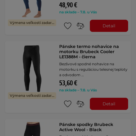
48,90 €
na sklade – 7.8. u Vás
Výmena veľkosti zadarmo
Detail
Pánske termo nohavice na
motorku Brubeck Cooler
LE1388M - čierna
Bezšvové spodné nohavice na
motorku s reguláciou telesnej teploty
a odvodom …
53,60 €
na sklade – 7.8. u Vás
Výmena veľkosti zadarmo
Detail
Pánske spodky Brubeck
Active Wool - Black