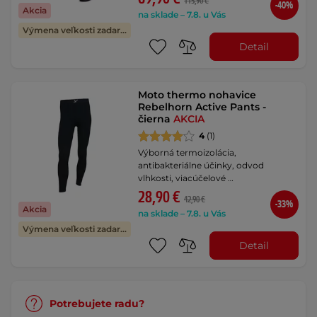
115,90 €
-40%
Akcia
na sklade – 7.8. u Vás
Výmena veľkosti zadarmo
Detail
Moto thermo nohavice
Rebelhorn Active Pants -
čierna
AKCIA
4
(1)
Výborná termoizolácia,
antibakteriálne účinky, odvod
vlhkosti, viacúčelové …
28,90 €
42,90 €
-33%
Akcia
na sklade – 7.8. u Vás
Výmena veľkosti zadarmo
Detail
Potrebujete radu?