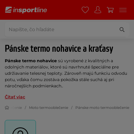
Pánske termo nohavice a kraťasy
Pánske termo nohavice
sú vyrobené z kvalitných a
odolných materiálov, ktoré sú navrhnuté špeciálne pre
udržiavanie telesnej teploty. Zároveň majú funkciu odvodu
potu, vďaka čomu zostáva pokožka stále suchá aj pri
náročnejších podmienkach.
.
Čítať viac
o oblečenie
Moto termooblečenie
Pánske moto termooblečenie