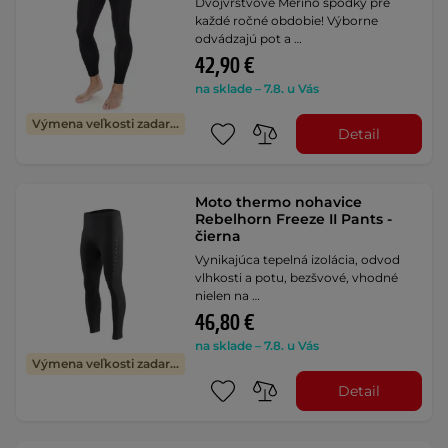
Dvojvrstvové Merino spodky pre
každé ročné obdobie! Výborne
odvádzajú pot a …
42,90 €
na sklade – 7.8. u Vás
Výmena veľkosti zadarmo
Detail
Moto thermo nohavice
Rebelhorn Freeze II Pants -
čierna
Vynikajúca tepelná izolácia, odvod
vlhkosti a potu, bezšvové, vhodné
nielen na …
46,80 €
na sklade – 7.8. u Vás
Výmena veľkosti zadarmo
Detail