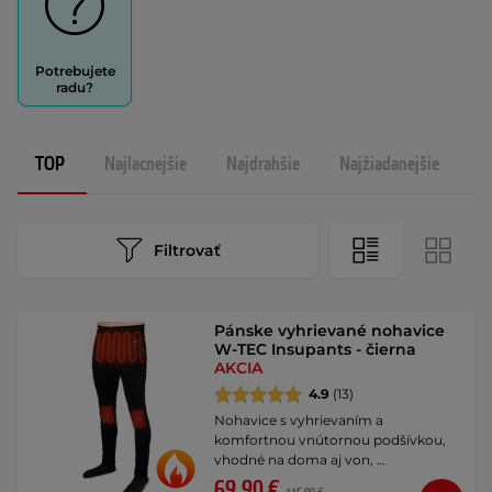
Potrebujete
radu?
TOP
Najlacnejšie
Najdrahšie
Najžiadanejšie
N
Filtrovať
Pánske vyhrievané nohavice
W-TEC Insupants - čierna
AKCIA
4.9
(13)
Nohavice s vyhrievaním a
komfortnou vnútornou podšívkou,
vhodné na doma aj von, …
69,90 €