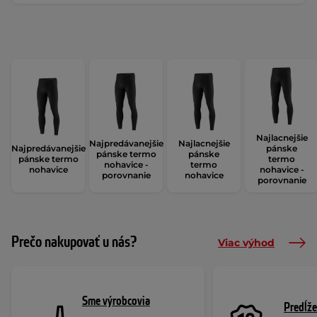
Najlacnejšie
Najpredávanejšie
Najlacnejšie
Najpredávanejšie
pánske
pánske termo
pánske
pánske termo
termo
nohavice -
termo
nohavice
nohavice -
porovnanie
nohavice
porovnanie
Prečo nakupovať u nás?
Viac výhod
Sme výrobcovia
Predĺže