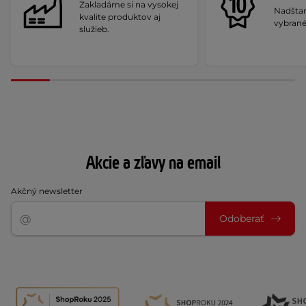
Zakladáme si na vysokej
Nadšta
kvalite produktov aj
vybrané
služieb.
Akcie a zľavy na email
Akčný newsletter
Odoberať