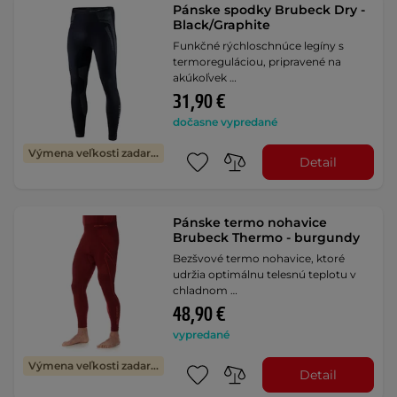
Pánske spodky Brubeck Dry -
Black/Graphite
Funkčné rýchloschnúce legíny s
termoreguláciou, pripravené na
akúkoľvek …
31,90 €
dočasne vypredané
Výmena veľkosti zadarmo
Detail
Pánske termo nohavice
Brubeck Thermo - burgundy
Bezšvové termo nohavice, ktoré
udržia optimálnu telesnú teplotu v
chladnom …
48,90 €
vypredané
Výmena veľkosti zadarmo
Detail