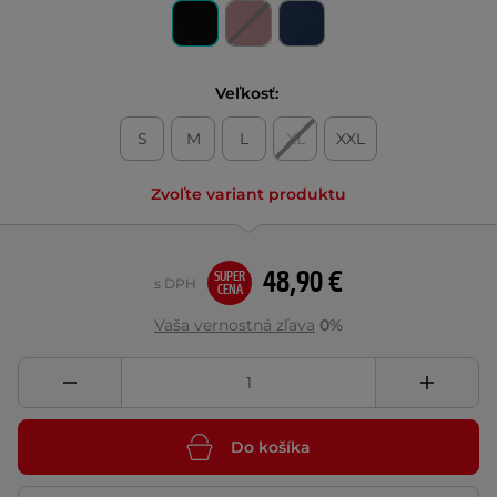
Veľkosť:
S
M
L
XL
XXL
Zvoľte variant produktu
48,90 €
SUPER
s DPH
CENA
Vaša vernostná zľava
0%
Do košíka