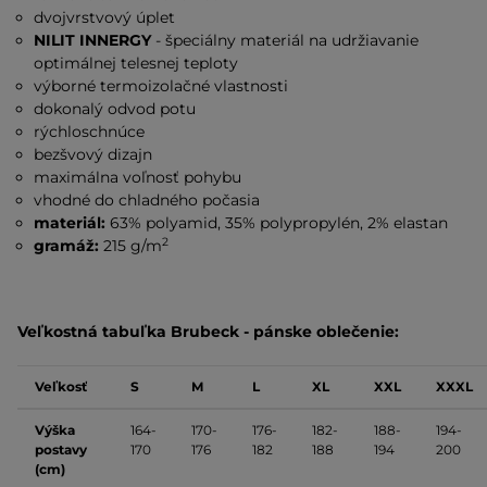
dvojvrstvový úplet
NILIT INNERGY
- špeciálny materiál na udržiavanie
optimálnej telesnej teploty
výborné termoizolačné vlastnosti
dokonalý odvod potu
rýchloschnúce
bezšvový dizajn
maximálna voľnosť pohybu
vhodné do chladného počasia
materiál:
63% polyamid, 35% polypropylén, 2% elastan
2
gramáž:
215 g/m
Veľkostná tabuľka Brubeck - pánske oblečenie:
Veľkosť
S
M
L
XL
XXL
XXXL
Výška
164-
170-
176-
182-
188-
194-
postavy
170
176
182
188
194
200
(cm)