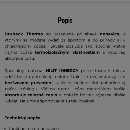
Popis
Brubeck Thermo
sú zateplené priliehavé
nohavice
, s
ktorými sa môžete vydať za športom a do prírody aj v
chladnejšom počasí! Skvele poslúžia ako spodná vrstva
najmä vďaka
termoizolačným vlastnostiam
a výbornej
absorpcii potu.
Špeciálny materiál
NILIT INNERGY
priľne tesne k telu a
udrží ho v optimálnej teplote. Úplet je dvojvrstvový a v
bezšvovom prevedení
, takže sa budete cítiť pohodlne aj
počas tréningu. Vlákno oproti iným materiálom lepšie
absorbuje telesné teplo
a dokáže ho tak výrazne dlhšie
udržať. Na zimné športovanie sú tak ideálne!
Technický popis:
funkčné termo nohavice