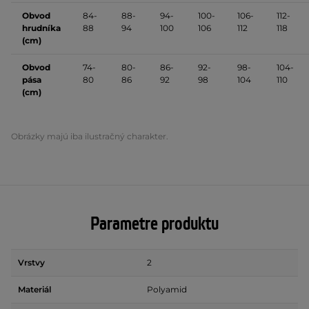
Obvod
84-
88-
94-
100-
106-
112-
hrudníka
88
94
100
106
112
118
(cm)
Obvod
74-
80-
86-
92-
98-
104-
pása
80
86
92
98
104
110
(cm)
Obrázky majú iba ilustračný charakter.
Parametre produktu
Vrstvy
2
Materiál
Polyamid