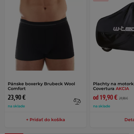
Pánske boxerky Brubeck Wool
Plachty na motor
Comfort
Covertura
AKCIA
23,90 €
od 19,90 €
24,90 €
na sklade
na sklade
+ Pridať do košíka
Deta