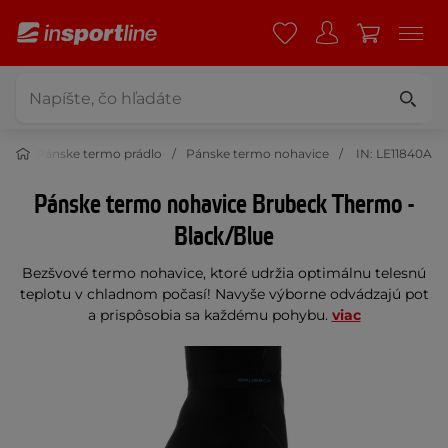
lo
Pánske termo prádlo
Pánske termo nohavice
IN: LE11840A
Pánske termo nohavice Brubeck Thermo -
Black/Blue
Bezšvové termo nohavice, ktoré udržia optimálnu telesnú
teplotu v chladnom počasí! Navyše výborne odvádzajú pot
a prispôsobia sa každému pohybu.
viac