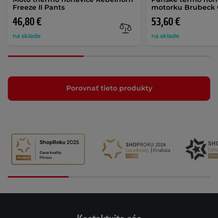
Freeze II Pants
motorku Brubeck 
46,80 €
53,60 €
na sklade
na sklade
Porovnať tieto produkty