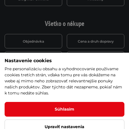
Všetko o nákupe
Objednávka
Cena a druh dopravy
Spôsob platby
Vernostný systém
Nastavenie cookies
Pre personalizáciu obsahu a vyhodnocovanie používame
cookies tretích strán, vďaka tomu pre vás dokážeme na
Montáž a servis
Reklamácie a záruka
webe aj mimo neho zobrazovať relevantnejšie ponuky
našich produktov. Zber týchto dát nezapneme, pokiaľ nám
k tomu nedáte súhlas.
Kariéra
Obchodné podmienky
Súhlasím
Upraviť nastavenia