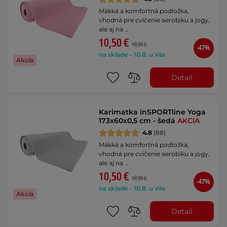
Mäkká a komfortná podložka,
vhodná pre cvičenie aerobiku a jogy,
ale aj na …
10,50 €
19,90 €
-47%
na sklade – 10.8. u Vás
Akcia
Detail
Karimatka inSPORTline Yoga
173x60x0,5 cm - šedá
AKCIA
4.8
(88)
Mäkká a komfortná podložka,
vhodná pre cvičenie aerobiku a jogy,
ale aj na …
10,50 €
19,90 €
-47%
na sklade – 10.8. u Vás
Akcia
Detail