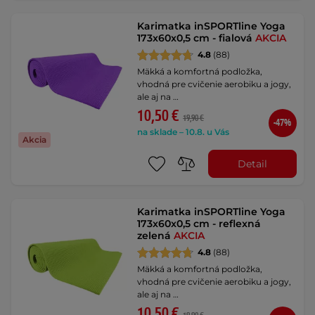
Karimatka inSPORTline Yoga
173x60x0,5 cm - fialová
AKCIA
4.8
(88)
Mäkká a komfortná podložka,
vhodná pre cvičenie aerobiku a jogy,
ale aj na …
10,50 €
19,90 €
-47%
na sklade – 10.8. u Vás
Akcia
Detail
Karimatka inSPORTline Yoga
173x60x0,5 cm - reflexná
zelená
AKCIA
4.8
(88)
Mäkká a komfortná podložka,
vhodná pre cvičenie aerobiku a jogy,
ale aj na …
10,50 €