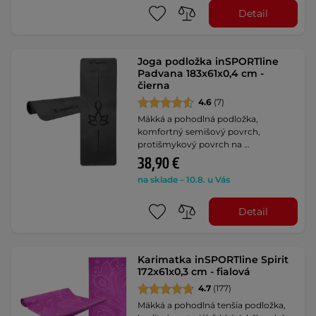
Detail
Joga podložka inSPORTline
Padvana 183x61x0,4 cm -
čierna
4.6
(7)
Mäkká a pohodlná podložka,
komfortný semišový povrch,
protišmykový povrch na …
38,90 €
na sklade – 10.8. u Vás
Detail
Karimatka inSPORTline Spirit
172x61x0,3 cm - fialová
4.7
(177)
Mäkká a pohodlná tenšia podložka,