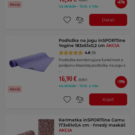
19,90 €
-47%
Akcia
na sklade – 10.8. u Vás
Detail
Podložka na jogu inSPORTline
Yogine 183x61x0,2 cm
AKCIA
4.8
(9)
Podložka kombinujúca funkčnosť a
podporu klasickej podložky na jogu s
…
16,90 €
20,90 €
-19%
na sklade – 10.8. u Vás
Akcia
Kúpiť
Karimatka inSPORTline Camu
173x61x0,4 cm - hnedý maskáč
AKCIA