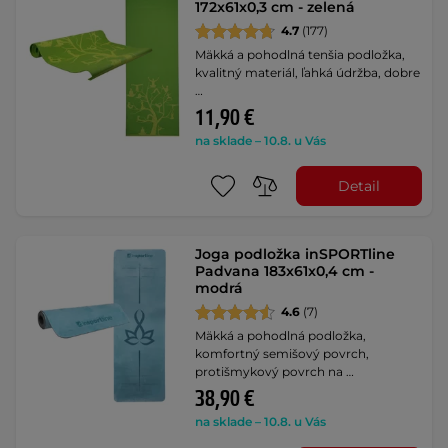
172x61x0,3 cm - zelená
4.7
(177)
Mäkká a pohodlná tenšia podložka,
kvalitný materiál, ľahká údržba, dobre
…
11,90 €
na sklade – 10.8. u Vás
Detail
Joga podložka inSPORTline
Padvana 183x61x0,4 cm -
modrá
4.6
(7)
Mäkká a pohodlná podložka,
komfortný semišový povrch,
protišmykový povrch na …
38,90 €
na sklade – 10.8. u Vás