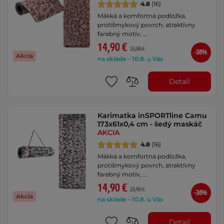
4.8
(16)
Mäkká a komfortná podložka,
protišmykový povrch, atraktívny
farebný motív, …
14,90 €
23,90 €
-38%
Akcia
na sklade – 10.8. u Vás
Detail
Karimatka inSPORTline Camu
173x61x0,4 cm - šedý maskáč
AKCIA
4.8
(16)
Mäkká a komfortná podložka,
protišmykový povrch, atraktívny
farebný motív, …
14,90 €
23,90 €
-38%
Akcia
na sklade – 10.8. u Vás
Detail