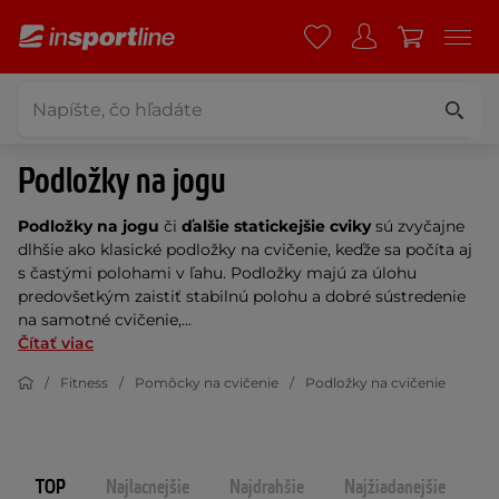
Podložky na jogu
Podložky na jogu
či
ďalšie statickejšie cviky
sú zvyčajne
dlhšie ako klasické podložky na cvičenie, keďže sa počíta aj
s častými polohami v ľahu. Podložky majú za úlohu
predovšetkým zaistiť stabilnú polohu a dobré sústredenie
na samotné cvičenie,...
Čítať viac
Fitness
Pomôcky na cvičenie
Podložky na cvičenie
TOP
Najlacnejšie
Najdrahšie
Najžiadanejšie
N