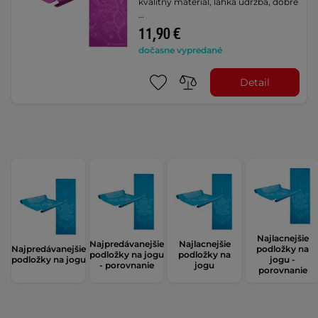
kvalitný materiál, ľahká údržba, dobre
…
11,90 €
dočasne vypredané
Detail
Najlacnejšie
Najpredávanejšie
Najlacnejšie
Najpredávanejšie
podložky na
podložky na jogu
podložky na
podložky na jogu
jogu -
- porovnanie
jogu
porovnanie