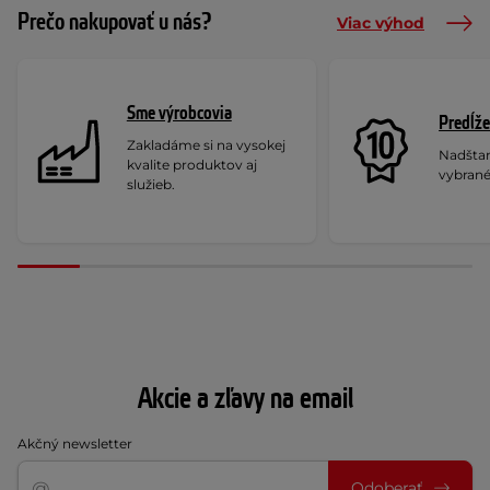
Prečo nakupovať u nás?
Viac výhod
Sme výrobcovia
Predĺže
Zakladáme si na vysokej
Nadšta
kvalite produktov aj
vybrané
služieb.
Akcie a zľavy na email
Akčný newsletter
Odoberať