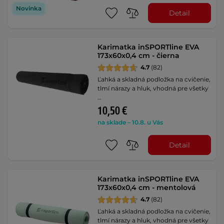
Novinka
Detail
Karimatka inSPORTline EVA
173x60x0,4 cm - čierna
4.7
(82)
Ľahká a skladná podložka na cvičenie,
tlmí nárazy a hluk, vhodná pre všetky
…
10,50 €
na sklade – 10.8. u Vás
Detail
Karimatka inSPORTline EVA
173x60x0,4 cm - mentolová
4.7
(82)
Ľahká a skladná podložka na cvičenie,
tlmí nárazy a hluk, vhodná pre všetky