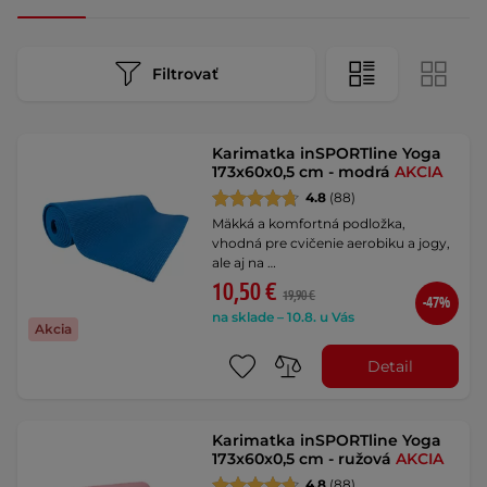
Filtrovať
Karimatka inSPORTline Yoga
173x60x0,5 cm - modrá
AKCIA
4.8
(88)
Mäkká a komfortná podložka,
vhodná pre cvičenie aerobiku a jogy,
ale aj na …
10,50 €
19,90 €
-47%
na sklade – 10.8. u Vás
Akcia
Detail
Karimatka inSPORTline Yoga
173x60x0,5 cm - ružová
AKCIA
4.8
(88)