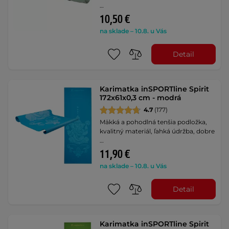
…
10,50 €
na sklade – 10.8. u Vás
Detail
Karimatka inSPORTline Spirit
172x61x0,3 cm - modrá
4.7
(177)
Mäkká a pohodlná tenšia podložka,
kvalitný materiál, ľahká údržba, dobre
…
11,90 €
na sklade – 10.8. u Vás
Detail
Karimatka inSPORTline Spirit