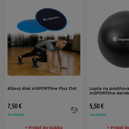
Kĺzavý disk inSPORTline Flux Dot
Lopta na posilňov
inSPORTline Aerob
7,50 €
5,50 €
na sklade
na sklade
+ Pridať do košíka
+ Pridať d