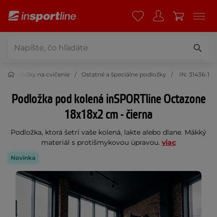
Podložky na cvičenie
Ostatné a špeciálne podložky
IN: 31436-1
Podložka pod kolená inSPORTline Octazone
18x18x2 cm - čierna
Podložka, ktorá šetrí vaše kolená, lakte alebo dlane. Mäkký
materiál s protišmykovou úpravou.
viac
Novinka