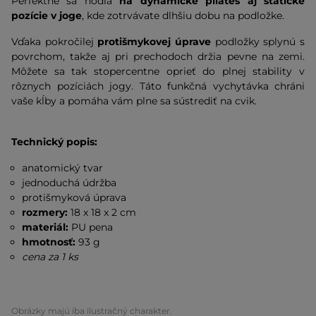
Perfektne sa hodia
na dynamické pilates aj statické
pozície v joge
, kde zotrvávate dlhšiu dobu na podložke.
Vďaka pokročilej
protišmykovej úprave
podložky splynú s
povrchom, takže aj pri prechodoch držia pevne na zemi.
Môžete sa tak stopercentne oprieť do plnej stability v
rôznych pozíciách jogy. Táto funkčná vychytávka chráni
vaše kĺby a pomáha vám plne sa sústrediť na cvik.
Technický popis:
anatomický tvar
jednoduchá údržba
protišmyková úprava
rozmery:
18 x 18 x 2 cm
materiál:
PU pena
hmotnosť:
93 g
cena za 1 ks
Obrázky majú iba ilustračný charakter.