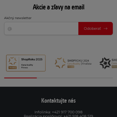
Akcie a zľavy na email
Akčný newsletter
Odoberať
Kontaktujte nás
Infolinka
:
+421 917 700 098
Realizácia posilňovní
:
+421 918 408 519