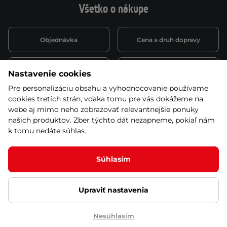
Všetko o nákupe
Objednávka
Cena a druh dopravy
Spôsob platby
Vernostný systém
Nastavenie cookies
Pre personalizáciu obsahu a vyhodnocovanie používame
cookies tretích strán, vďaka tomu pre vás dokážeme na
Montáž a servis
Reklamácie a záruka
webe aj mimo neho zobrazovať relevantnejšie ponuky
našich produktov. Zber týchto dát nezapneme, pokiaľ nám
k tomu nedáte súhlas.
Kariéra
Obchodné podmienky
Súhlasím
Upraviť nastavenia
© 2026 Stores inSPORTline SK, s.r.o. Všetky práva vyhradené
Ochrana osobných údajov
Nastavenie cookies
Nesúhlasím