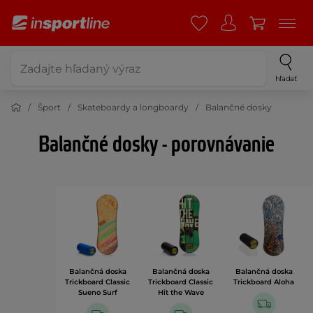
hľadať
Šport
Skateboardy a longboardy
Balančné dosky
Balančné dosky - porovnávanie
Balančná doska
Balančná doska
Balančná doska
Trickboard Classic
Trickboard Classic
Trickboard Aloha
Sueno Surf
Hit the Wave