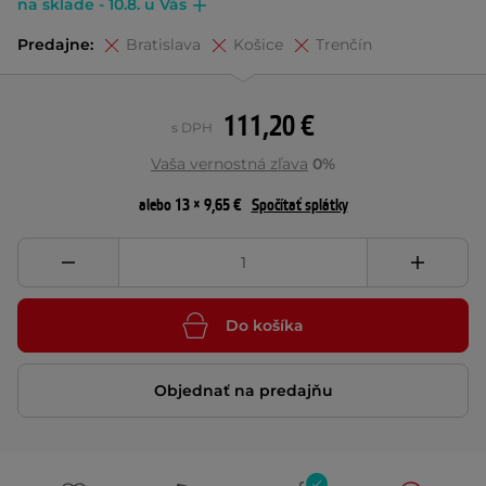
na sklade - 10.8. u Vás
Predajne:
Bratislava
Košice
Trenčín
111,20 €
s DPH
Vaša vernostná zľava
0%
alebo 13 × 9,65 €
Spočítať splátky
Do košíka
Objednať na predajňu