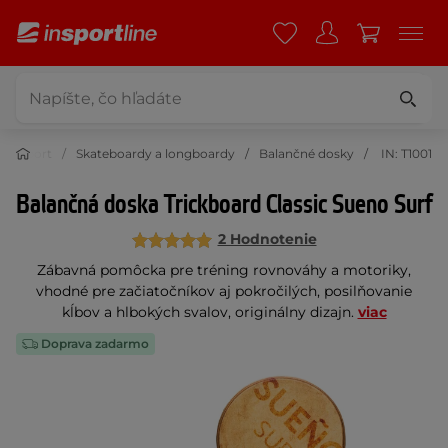
Šport
Skateboardy a longboardy
Balančné dosky
IN: T1001
Balančná doska Trickboard Classic Sueno Surf
2 Hodnotenie
Zábavná pomôcka pre tréning rovnováhy a motoriky,
vhodné pre začiatočníkov aj pokročilých, posilňovanie
kĺbov a hlbokých svalov, originálny dizajn.
viac
Doprava zadarmo