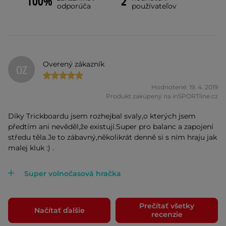
100%
2
odporúča
používateľov
Overený zákazník
OZ
Hodnotené: 19. 4. 2019
Produkt zakúpený na inSPORTline.cz
Díky Trickboardu jsem rozhejbal svaly,o kterých jsem
předtím ani nevěděl,že existují.Super pro balanc a zapojení
středu těla.Je to zábavný,několikrát denně si s ním hraju jak
malej kluk :) .
Super volnočasová hračka
Prečítať všetky
Načítať ďalšie
recenzie