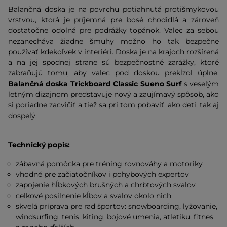
Balančná doska je na povrchu potiahnutá protišmykovou
vrstvou, ktorá je príjemná pre bosé chodidlá a zároveň
dostatočne odolná pre podrážky topánok. Valec za sebou
nezanecháva žiadne šmuhy možno ho tak bezpečne
používať kdekoľvek v interiéri. Doska je na krajoch rozšírená
a na jej spodnej strane sú bezpečnostné zarážky, ktoré
zabraňujú tomu, aby valec pod doskou prekĺzol úplne.
Balančná doska Trickboard Classic Sueno Surf
s veselým
letným dizajnom predstavuje nový a zaujímavý spôsob, ako
si poriadne zacvičiť a tiež sa pri tom pobaviť, ako deti, tak aj
dospelý.
Technický popis:
zábavná pomôcka pre tréning rovnováhy a motoriky
vhodné pre začiatočníkov i pohybových expertov
zapojenie hĺbkových brušných a chrbtových svalov
celkové posilnenie kĺbov a svalov okolo nich
skvelá príprava pre rad športov: snowboarding, lyžovanie,
windsurfing, tenis, kiting, bojové umenia, atletiku, fitnes