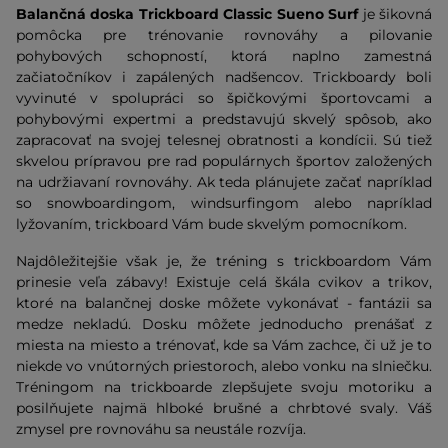
Balančná doska Trickboard Classic Sueno Surf
je šikovná
pomôcka pre trénovanie rovnováhy a pilovanie
pohybových schopností, ktorá naplno zamestná
začiatočníkov i zapálených nadšencov. Trickboardy boli
vyvinuté v spolupráci so špičkovými športovcami a
pohybovými expertmi a predstavujú skvelý spôsob, ako
zapracovať na svojej telesnej obratnosti a kondícii. Sú tiež
skvelou prípravou pre rad populárnych športov založených
na udržiavaní rovnováhy. Ak teda plánujete začať napríklad
so snowboardingom, windsurfingom alebo napríklad
lyžovaním, trickboard Vám bude skvelým pomocníkom.
Najdôležitejšie však je, že tréning s trickboardom Vám
prinesie veľa zábavy! Existuje celá škála cvikov a trikov,
ktoré na balančnej doske môžete vykonávať - fantázii sa
medze nekladú. Dosku môžete jednoducho prenášať z
miesta na miesto a trénovať, kde sa Vám zachce, či už je to
niekde vo vnútorných priestoroch, alebo vonku na slniečku.
Tréningom na trickboarde zlepšujete svoju motoriku a
posilňujete najmä hlboké brušné a chrbtové svaly. Váš
zmysel pre rovnováhu sa neustále rozvíja.