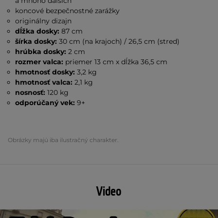
a mnoho ďalších
koncové bezpečnostné zarážky
originálny dizajn
dĺžka dosky:
87 cm
šírka dosky:
30 cm (na krajoch) / 26,5 cm (stred)
hrúbka dosky:
2 cm
rozmer valca:
priemer 13 cm x dĺžka 36,5 cm
hmotnosť dosky:
3,2 kg
hmotnosť valca:
2,1 kg
nosnosť:
120 kg
odporúčaný vek:
9+
Obrázky majú iba ilustračný charakter.
Video