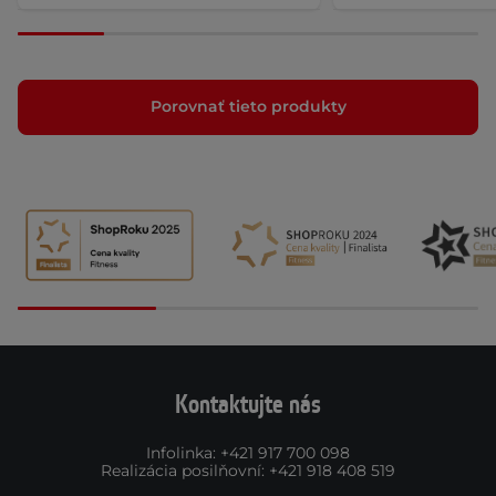
Porovnať tieto produkty
Kontaktujte nás
Infolinka
:
+421 917 700 098
Realizácia posilňovní
:
+421 918 408 519