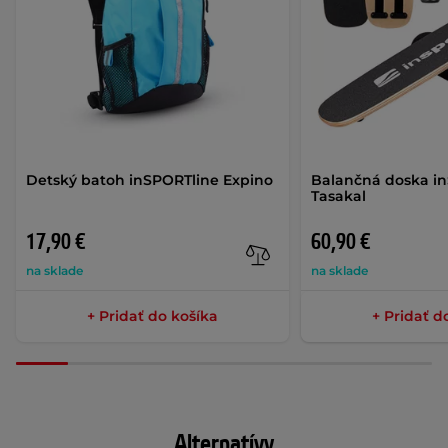
Detský batoh inSPORTline Expino
Balančná doska i
Tasakal
17,90 €
60,90 €
na sklade
na sklade
+ Pridať do košíka
+ Pridať d
Alternatívy