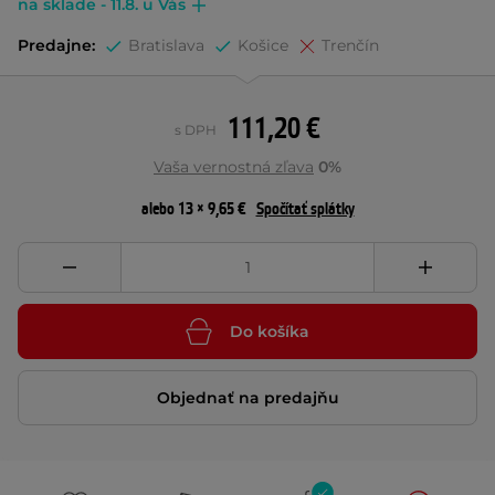
na sklade - 11.8. u Vás
Predajne:
Bratislava
Košice
Trenčín
111,20 €
s DPH
Vaša vernostná zľava
0%
alebo 13 × 9,65 €
Spočítať splátky
Do košíka
Objednať na predajňu