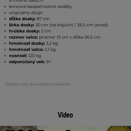
a mnoho ďalších
koncové bezpečnostné zarážky
originálny dizajn
dĺžka dosky:
87 cm
šírka dosky:
30 cm (na krajoch) / 26,5 cm (stred)
hrúbka dosky:
2 cm
rozmer valca:
priemer 13 cm x dĺžka 36,5 cm
hmotnosť dosky:
3,2 kg
hmotnosť valca:
2,1 kg
nosnosť:
120 kg
odporúčaný vek:
9+
Obrázky majú iba ilustračný charakter.
Video