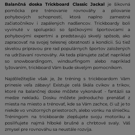
Balančná doska Trickboard Classic Jackal
je šikovná
pomôcka pre trénovanie rovnováhy a pilovanie
pohybových schopností, ktorá naplno zamestná
začiatočníkov i zapálených nadšencov. Trickboardy boli
vyvinuté v spolupráci so špičkovými športovcami a
pohybovými expertmi a predstavujú skvelý spôsob, ako
zapracovať na svojej telesnej obratnosti a kondícii. Sú tiež
skvelou prípravou pre rad populárnych športov založených
na udržiavaní rovnováhy. Ak teda plánujete začať napríklad
so snowboardingom, windsurfingom alebo napríklad
lyžovaním, trickboard Vám bude skvelým pomocníkom.
Najdôležitejšie však je, že tréning s trickboardom Vám
prinesie veľa zábavy! Existuje celá škála cvikov a trikov,
ktoré na balančnej doske môžete vykonávať - fantázii sa
medze nekladú. Dosku môžete jednoducho prenášať z
miesta na miesto a trénovať, kde sa Vám zachce, či už je to
niekde vo vnútorných priestoroch, alebo vonku na slniečku.
Tréningom na trickboarde zlepšujete svoju motoriku a
posilňujete najmä hlboké brušné a chrbtové svaly. Váš
zmysel pre rovnováhu sa neustále rozvíja.