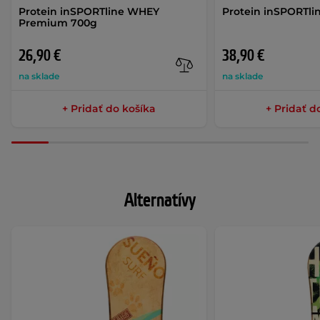
Protein inSPORTline WHEY
Protein inSPORTli
Premium 700g
26,90 €
38,90 €
na sklade
na sklade
+ Pridať do košíka
+ Pridať d
Alternatívy