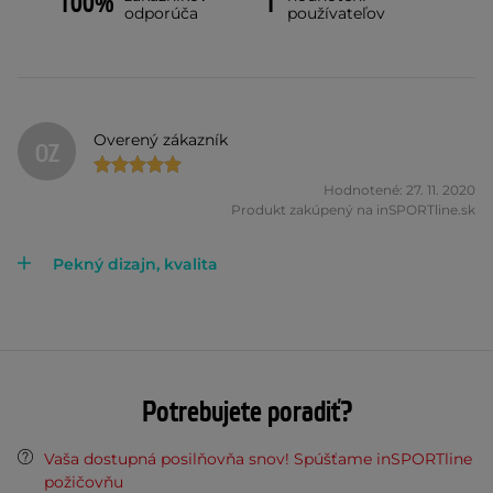
100%
1
odporúča
používateľov
Overený zákazník
OZ
Hodnotené: 27. 11. 2020
Produkt zakúpený na inSPORTline.sk
Pekný dizajn, kvalita
Potrebujete poradiť?
Vaša dostupná posilňovňa snov! Spúšťame inSPORTline
požičovňu