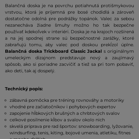
Balančná doska je na povrchu potiahnutá protišmykovou
vrstvou, ktorá je príjemná pre bosé chodidlá a zároveň
dostatočne odolná pre podrážky topánok. Valec za sebou
nezanecháva žiadne šmuhy možno ho tak bezpečne
používať kdekoľvek v interiéri. Doska je na krajoch rozšírená
a na jej spodnej strane sú bezpečnostné zarážky, ktoré
zabraňujú tomu, aby valec pod doskou prekĺzol úplne.
Balančná doska Trickboard Classic Jackal
s originálnym
umeleckým dizajnom predstavuje nový a zaujímavý
spôsob, ako si poriadne zacvičiť a tiež sa pri tom pobaviť,
ako deti, tak aj dospelý.
Technický popis:
zábavná pomôcka pre tréning rovnováhy a motoriky
vhodné pre začiatočníkov i pohybových expertov
zapojenie hĺbkových brušných a chrbtových svalov
celkové posilnenie kĺbov a svalov okolo nich
skvelá príprava pre rad športov: snowboarding, lyžovanie,
windsurfing, tenis, kiting, bojové umenia, atletiku, fitnes