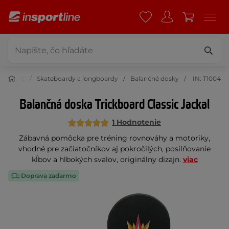
Šport
Skateboardy a longboardy
Balančné dosky
IN: T1004
Balančná doska Trickboard Classic Jackal
1 Hodnotenie
Zábavná pomôcka pre tréning rovnováhy a motoriky,
vhodné pre začiatočníkov aj pokročilých, posilňovanie
kĺbov a hlbokých svalov, originálny dizajn.
viac
Doprava zadarmo