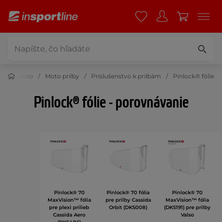
Moto
Moto prilby
Príslušenstvo k prilbám
Pinlock® fólie
Pinlock® fólie - porovnávanie
Pinlock® 70
Pinlock® 70 fólia
Pinlock® 70
MaxVision™ fólia
pre prilby Cassida
MaxVision™ fólia
pre plexi prilieb
Orbit (DKS008)
(DKS191) pre prilby
Cassida Aero
Valso