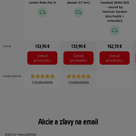
LinkIn Ride Pal III
(dosah 0,7 km)
headset SENA 50S
- sound by
Harman Kardon
(slúchadlá +
mikrofón)
153,90 €
133,90 €
162,70 €
Cena
Detail
Detail
Detail
produktu
produktu
produktu
Hodnotenie
1 hodnotenie
1 hodnotenie
Akcie a zľavy na email
Akčný newsletter