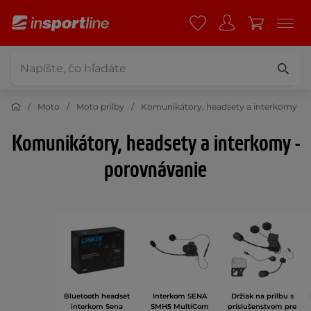
Moto
Moto prilby
Komunikátory, headsety a interkomy
Komunikátory, headsety a interkomy -
porovnávanie
Bluetooth headset
Interkom SENA
Držiak na prilbu s
interkom Sena
SMH5 MultiCom
príslušenstvom pre