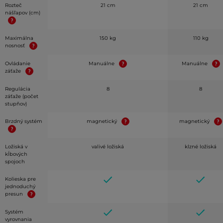
Rozteč
21 cm
21 cm
nášľapov (cm)
Maximálna
150 kg
110 kg
nosnosť
Ovládanie
Manuálne
Manuálne
záťaže
Regulácia
8
8
záťaže (počet
stupňov)
Brzdný systém
magnetický
magnetický
Ložiská v
valivé ložiská
klzné ložiská
kĺbových
spojoch
Kolieska pre
jednoduchý
presun
Systém
vyrovnania