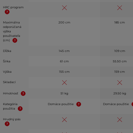
HRC program
Maximálna
200 cm
185 cm
odporúčaná
výška
používateľa
(cm)
Dĺžka
145 cm
109 cm
Šírka
61 cm
55.50 cm
Výška
155 cm
159 cm
Skladací
Hmotnosť
51 kg
29.50 kg
Kategória
Domáce použitie
Domáce použitie
použitia
Hrudný pás