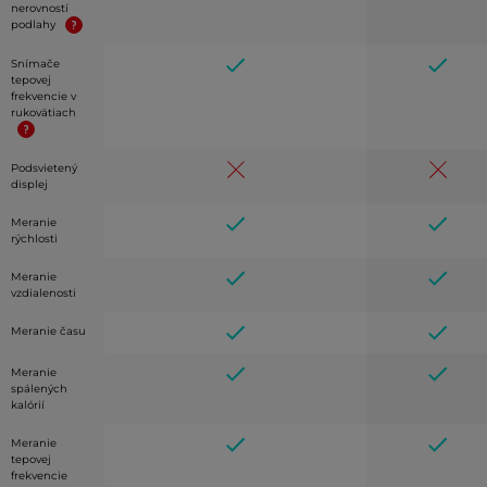
nerovností
podlahy
Snímače
tepovej
frekvencie v
rukovätiach
Podsvietený
displej
Meranie
rýchlosti
Meranie
vzdialenosti
Meranie času
Meranie
spálených
kalórií
Meranie
tepovej
frekvencie