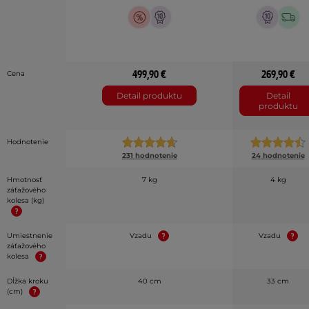
499,90 €
269,90 €
Cena
Detail produktu
Detail
produktu
Hodnotenie
231 hodnotenie
24 hodnotenie
Hmotnosť
7 kg
4 kg
záťažového
kolesa (kg)
Umiestnenie
Vzadu
Vzadu
záťažového
kolesa
Dĺžka kroku
40 cm
33 cm
(cm)