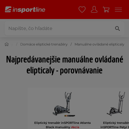
renažéry
Domáce eliptické trenažéry
Manuálne ovládané elipticaly
Najpredávanejšie manuálne ovládané
elipticaly - porovnávanie
Eliptický trenažér inSPORTline Atlanta
Eliptický trenažér
Black manuálny
Akcia
inSPORTline Petyr 