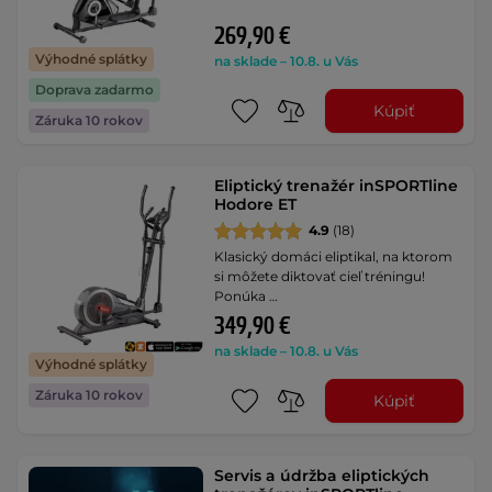
269,90 €
Výhodné splátky
na sklade – 10.8. u Vás
Doprava zadarmo
Kúpiť
Záruka 10 rokov
Eliptický trenažér inSPORTline
Hodore ET
4.9
(18)
Klasický domáci eliptikal, na ktorom
si môžete diktovať cieľ tréningu!
Ponúka …
349,90 €
na sklade – 10.8. u Vás
Výhodné splátky
Záruka 10 rokov
Kúpiť
Servis a údržba eliptických