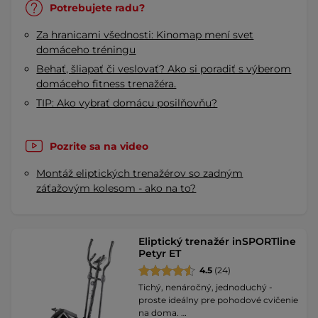
Potrebujete radu?
Za hranicami všednosti: Kinomap mení svet
domáceho tréningu
Behať, šliapať či veslovať? Ako si poradiť s výberom
domáceho fitness trenažéra.
TIP: Ako vybrať domácu posilňovňu?
Pozrite sa na video
Montáž eliptických trenažérov so zadným
záťažovým kolesom - ako na to?
Eliptický trenažér inSPORTline
Petyr ET
4.5
(24)
Tichý, nenáročný, jednoduchý -
proste ideálny pre pohodové cvičenie
na doma. …