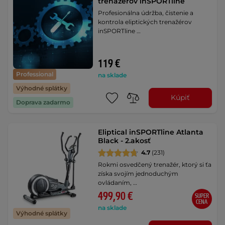
trenažérov inSPORTline
Profesionálna údržba, čistenie a
kontrola eliptických trenažérov
inSPORTline …
119 €
Professional
na sklade
Výhodné splátky
Kúpiť
Doprava zadarmo
Eliptical inSPORTline Atlanta
Black - 2.akosť
4.7
(231)
Rokmi osvedčený trenažér, ktorý si ťa
získa svojím jednoduchým
ovládaním, …
499,90 €
SUPER
CENA
na sklade
Výhodné splátky