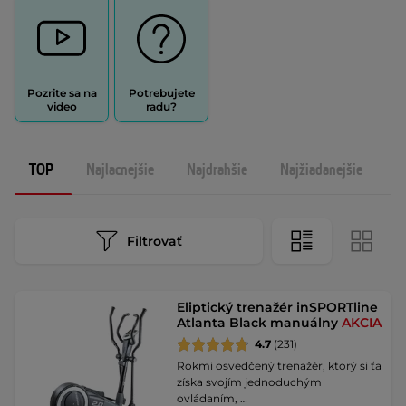
Pozrite sa na
Potrebujete
video
radu?
TOP
Najlacnejšie
Najdrahšie
Najžiadanejšie
N
Filtrovať
Eliptický trenažér inSPORTline
Atlanta Black manuálny
AKCIA
4.7
(231)
Rokmi osvedčený trenažér, ktorý si ťa
získa svojím jednoduchým
ovládaním, …