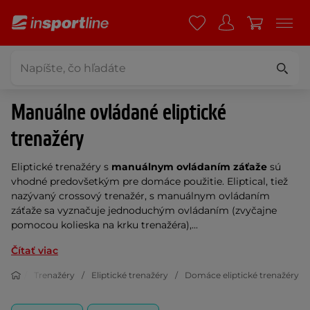
Manuálne ovládané eliptické
trenažéry
Eliptické trenažéry s
manuálnym ovládaním
záťaže
sú
vhodné predovšetkým pre domáce použitie. Eliptical, tiež
nazývaný crossový trenažér, s manuálnym ovládaním
záťaže sa vyznačuje jednoduchým ovládaním (zvyčajne
pomocou kolieska na krku trenažéra),...
Čítať viac
tness
Trenažéry
Eliptické trenažéry
Domáce eliptické trenažéry