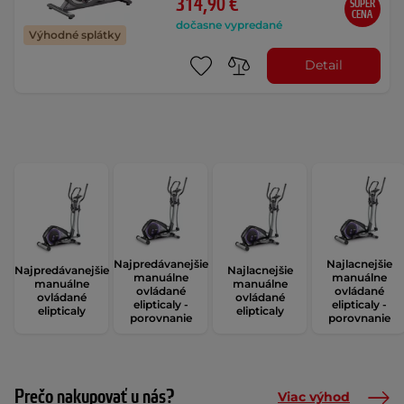
314,90 €
SUPER
CENA
dočasne vypredané
Výhodné splátky
Detail
Najpredávanejšie
Najlacnejšie
Najpredávanejšie
Najlacnejšie
manuálne
manuálne
manuálne
manuálne
ovládané
ovládané
ovládané
ovládané
elipticaly -
elipticaly -
elipticaly
elipticaly
porovnanie
porovnanie
Prečo nakupovať u nás?
Viac výhod