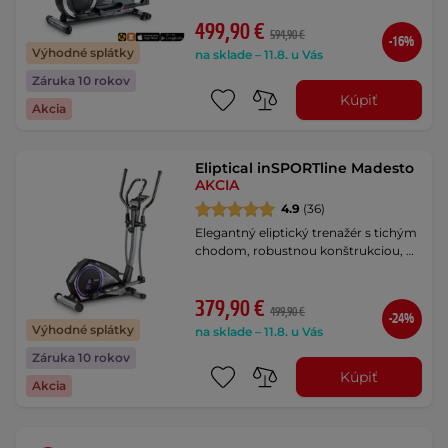
499,90 €
594,90 €
-16%
Výhodné splátky
na sklade – 11.8. u Vás
Záruka 10 rokov
Kúpiť
Akcia
Eliptical inSPORTline Madesto
AKCIA
4.9
(36)
Elegantný eliptický trenažér s tichým
chodom, robustnou konštrukciou, …
379,90 €
499,90 €
-24%
Výhodné splátky
na sklade – 11.8. u Vás
Záruka 10 rokov
Kúpiť
Akcia