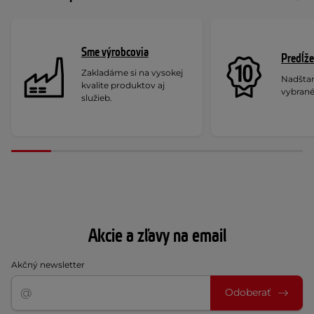
Sme výrobcovia
Predĺže
Zakladáme si na vysokej
Nadšta
kvalite produktov aj
vybrané
služieb.
Akcie a zľavy na email
Akčný newsletter
Odoberať