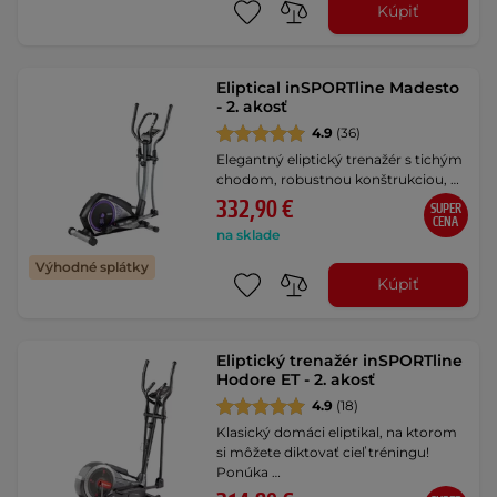
Kúpiť
Eliptical inSPORTline Madesto
- 2. akosť
4.9
(36)
Elegantný eliptický trenažér s tichým
chodom, robustnou konštrukciou, …
332,90 €
SUPER
CENA
na sklade
Výhodné splátky
Kúpiť
Eliptický trenažér inSPORTline
Hodore ET - 2. akosť
4.9
(18)
Klasický domáci eliptikal, na ktorom
si môžete diktovať cieľ tréningu!
Ponúka …