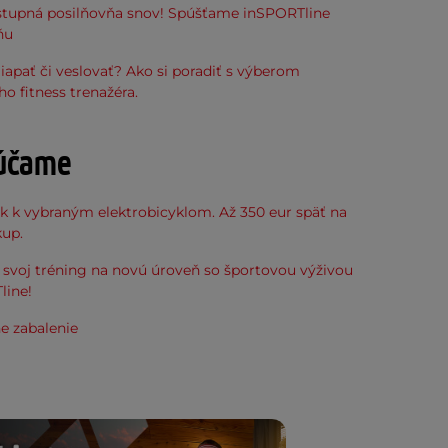
stupná posilňovňa snov! Spúšťame inSPORTline
ňu
liapať či veslovať? Ako si poradiť s výberom
 fitness trenažéra.
účame
k k vybraným elektrobicyklom. Až 350 eur späť na
kup.
svoj tréning na novú úroveň so športovou výživou
line!
e zabalenie