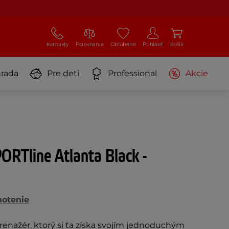
Kontakty
Porovnanie
Obľúbené
Prihlásiť
Košík
rada
Pre deti
Professional
Akcie
PORTline Atlanta Black -
notenie
enažér, ktorý si ťa získa svojím jednoduchým