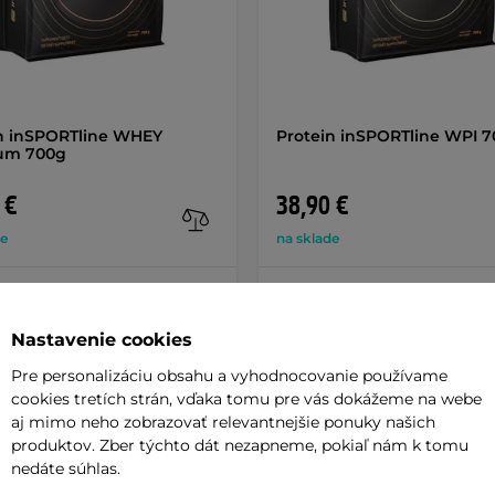
n inSPORTline WHEY
Protein inSPORTline WPI 
um 700g
 €
38,90 €
de
na sklade
+ Pridať do košíka
+ Pridať do košíka
Nastavenie cookies
Pre personalizáciu obsahu a vyhodnocovanie používame
cookies tretích strán, vďaka tomu pre vás dokážeme na webe
aj mimo neho zobrazovať relevantnejšie ponuky našich
produktov. Zber týchto dát nezapneme, pokiaľ nám k tomu
Parame
nedáte súhlas.