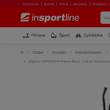
Požičovňa
Outlet
Inlive
Aktuality
Predajne
Fitness
Šport
Cyklistika
Fitness
Trenažéry
Eliptické trenažéry
Eliptical inSPORTline Atlanta Black - 2.akosť (Kód prod