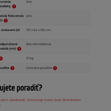
ovnania
áno
 podlahy
ovej frekvencie
áno
ch
zostavení (d/
137 x 54 x 150 cm
odporúčaná
Bez obmedzenia
vateľa (cm)
51 kg
oužitia
Domáce použitie
ujete poradiť?
icami všednosti: Kinomap mení svet domáceho
u