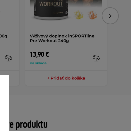
Nasledujú
700g
Výživový doplnok inSPORTline
Výživ
Pre Workout 240g
Fat Ma
13,90 €
13,9
na sklade
na skla
+ Pridať do košíka
tre produktu