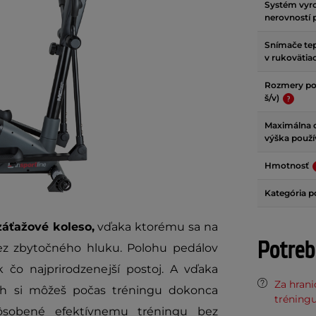
Systém vyr
nerovností
Snímače tep
v rukovätia
Rozmery po 
š/v)
Maximálna 
výška použí
Hmotnosť
Kategória p
záťažové koleso,
vďaka ktorému sa na
Potreb
bez zbytočného hluku. Polohu pedálov
 čo najprirodzenejší postoj. A vďaka
Za hran
h si môžeš počas tréningu dokonca
tréning
pôsobené efektívnemu tréningu bez