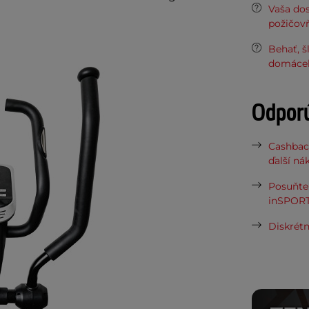
Vaša do
požičov
Behať, š
domáceho
Odpor
Cashbac
ďalší ná
Posuňte 
inSPORT
Diskrétn