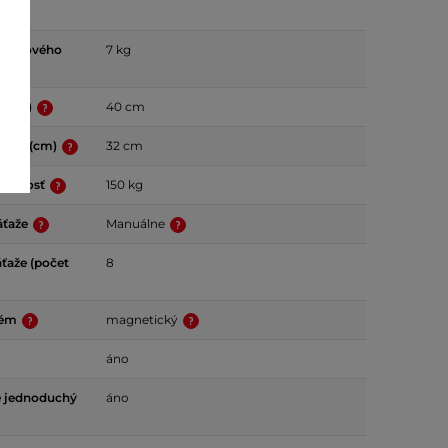
áťažového
7 kg
u (cm)
40 cm
ľapov (cm)
32 cm
nosnosť
150 kg
áťaže
Manuálne
áťaže (počet
8
tém
magnetický
áno
e jednoduchý
áno