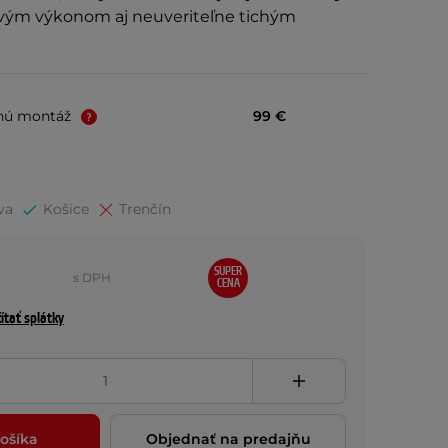
ivým výkonom aj neuveriteľne tichým
nú montáž
99 €
va
Košice
Trenčín
SUPER
s DPH
CENA
ítať splátky
ošíka
Objednať na predajňu