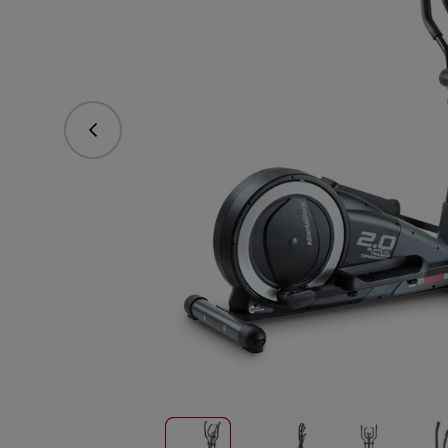
Predchádzajúce