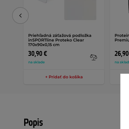
Predchádzajúce
Priehľadná záťažová podložka
Protei
inSPORTline Proteko Clear
Premi
170x90x0,15 cm
30,90 €
26,90
na sklade
na skla
+ Pridať do košíka
Popis