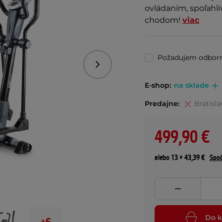
ovládaním, spoľahl
chodom!
viac
Požadujem odbor
Nasledujúce
E-shop:
na sklade
Predajne:
Bratisla
499,90 €
alebo 13 × 43,39 €
Spoč
Do k