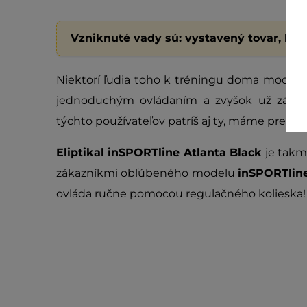
Vzniknuté vady sú: vystavený tovar, ko
Niektorí ľudia toho k tréningu doma moc nepot
jednoduchým ovládaním a zvyšok už závisí
týchto používateľov patríš aj ty, máme pre teb
Eliptikal inSPORTline Atlanta Black
je takm
zákazníkmi obľúbeného modelu
inSPORTline
ovláda ručne pomocou regulačného kolieska!