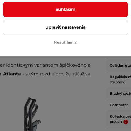
Súhlasím
Hmotnosť z
zmetické vady
kolesa (kg)
Upraviť nastavenia
Dĺžka krok
rebujú. Stačí nájsť spoľahlivý stroj s
Nesúhlasím
 len od vôle a odhodlania. Ak medzi
Rozteč náš
a stroj priamo na mieru!
Maximálna 
er identickým variantom špičkového a
Ovládanie z
 Atlanta
- s tým rozdielom, že záťaž sa
Regulácia z
stupňov)
Brzdný sys
Computer
Kolieska pr
presun