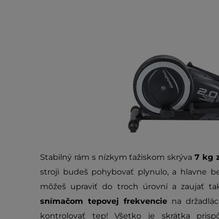
Stabilný rám s nízkym ťažiskom skrýva
7 kg 
stroji budeš pohybovať plynulo, a hlavne 
môžeš upraviť do troch úrovní a zaujať tak
snímačom tepovej frekvencie
na držadlác
kontrolovať tep! Všetko je skrátka pris