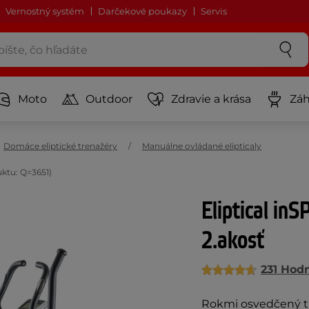
Vernostný systém
Darčekové poukazy
Servis
Moto
Outdoor
Zdravie a krása
Záh
Domáce eliptické trenažéry
Manuálne ovládané elipticaly
uktu: Q=3651)
Eliptical inS
2.akosť
231 Hod
Rokmi osvedčený tr