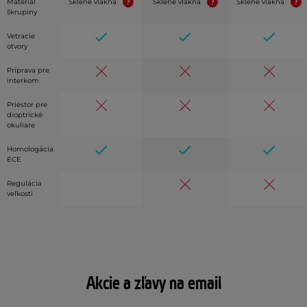
Materiál
Sklené vlákna
Sklené vlákna
Sklené vlákna
škrupiny
Vetracie
otvory
Príprava pre
interkom
Priestor pre
dioptrické
okuliare
Homologácia
ECE
Regulácia
veľkosti
Akcie a zľavy na email