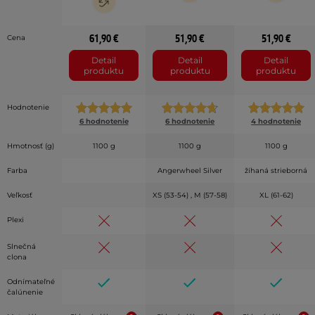
61,90 €
51,90 €
51,90 €
Cena
Detail
Detail
Detail
produktu
produktu
produktu
Hodnotenie
6 hodnotenie
6 hodnotenie
4 hodnotenie
Hmotnosť (g)
1100 g
1100 g
1100 g
Farba
Angerwheel Silver
žíhaná strieborná
Veľkosť
XS (53-54) , M (57-58)
XL (61-62)
Plexi
Slnečná
clona
Odnímateľné
čalúnenie