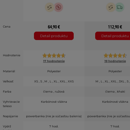
64,90 €
112,90 €
Cena
Detail produktu
Detail produktu
Hodnotenie
17 hodnotenie
19 hodnotenie
Materiál
Polyester
Polyester
Veľkosť
XS , S , M , L , XL , XXL , XXS
M , L , XL , XXL , 3XL , S 
Farba
čierna , ružová
čierna , khaki
Vyhrievacie
Karbónové vlákna
Karbónové vlákna
teleso
Napájanie
powerbanka (nie je súčasťou balenia)
powerbanka (nie je súčasťou
Výdrž
7 hod.
7 hod.