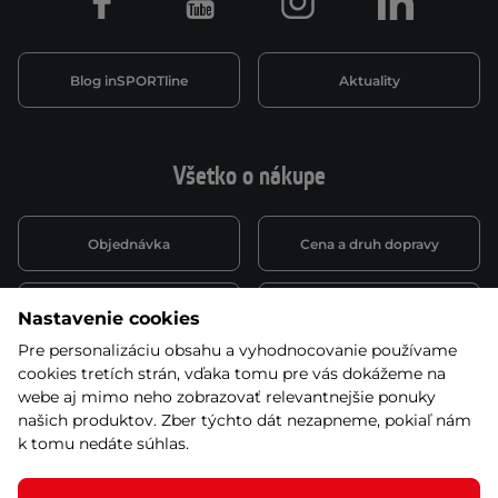
Facebook
Youtube
Instagram
LinkedIn
Blog inSPORTline
Aktuality
Všetko o nákupe
Objednávka
Cena a druh dopravy
Spôsob platby
Vernostný systém
Nastavenie cookies
Pre personalizáciu obsahu a vyhodnocovanie používame
cookies tretích strán, vďaka tomu pre vás dokážeme na
Montáž a servis
Reklamácie a záruka
webe aj mimo neho zobrazovať relevantnejšie ponuky
našich produktov. Zber týchto dát nezapneme, pokiaľ nám
k tomu nedáte súhlas.
Kariéra
Obchodné podmienky