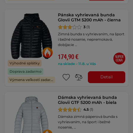
Pánska vyhrievaná bunda
Glovii GTM 5200 mAh - čierna
3
(1)
Zimná bunda s vyhrievaním, na šport
i bežné nosenie, nepremokavá,
dobíjacie …
174,90 €
SUPER
CENA
Výhodné splátky
na sklade – 11.8. u Vás
Doprava zadarmo
Detail
Výmena veľkosti zadarmo
Dámska vyhrievaná bunda
Glovii GTF 5200 mAh - biela
4.5
(1)
Dámska zimná páperová bunda s
vyhrievaním, na šport i bežné
nosenie, …