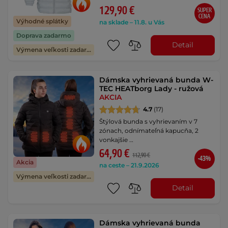
129,90 €
SUPER
CENA
Výhodné splátky
na sklade – 11.8. u Vás
Doprava zadarmo
Detail
Výmena veľkosti zadarmo
Dámska vyhrievaná bunda W-
TEC HEATborg Lady - ružová
AKCIA
4.7
(17)
Štýlová bunda s vyhrievaním v 7
zónach, odnímateľná kapucňa, 2
vonkajšie …
64,90 €
112,90 €
-43%
Akcia
na ceste – 21.9.2026
Výmena veľkosti zadarmo
Detail
Dámska vyhrievaná bunda