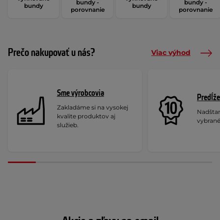
bundy -
bundy -
bundy
bundy
porovnanie
porovnanie
Prečo nakupovať u nás?
Viac výhod
Sme výrobcovia
Predĺže
Zakladáme si na vysokej
Nadšta
kvalite produktov aj
vybrané
služieb.