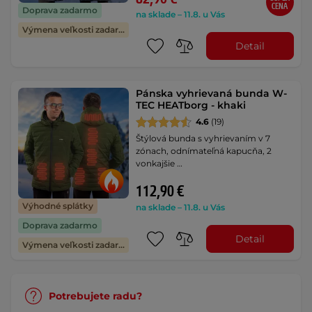
CENA
Doprava zadarmo
na sklade – 11.8. u Vás
Výmena veľkosti zadarmo
Detail
Pánska vyhrievaná bunda W-
TEC HEATborg - khaki
4.6
(19)
Štýlová bunda s vyhrievaním v 7
zónach, odnímateľná kapucňa, 2
vonkajšie …
112,90 €
Výhodné splátky
na sklade – 11.8. u Vás
Doprava zadarmo
Detail
Výmena veľkosti zadarmo
Potrebujete radu?