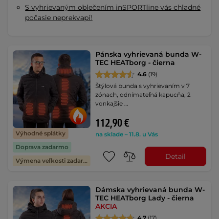
S vyhrievaným oblečením inSPORTline vás chladné
počasie neprekvapí!
Pánska vyhrievaná bunda W-
TEC HEATborg - čierna
4.6
(19)
Štýlová bunda s vyhrievaním v 7
zónach, odnímateľná kapucňa, 2
vonkajšie …
112,90 €
Výhodné splátky
na sklade – 11.8. u Vás
Doprava zadarmo
Detail
Výmena veľkosti zadarmo
Dámska vyhrievaná bunda W-
TEC HEATborg Lady - čierna
AKCIA
4.7
(17)