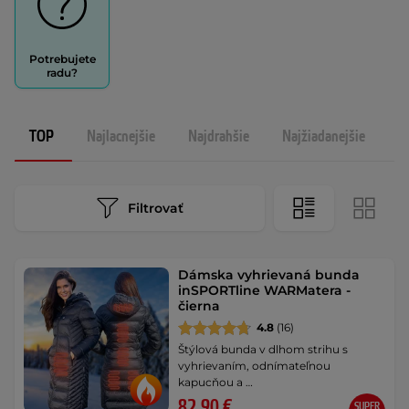
Potrebujete
radu?
TOP
Najlacnejšie
Najdrahšie
Najžiadanejšie
N
Filtrovať
Dámska vyhrievaná bunda
inSPORTline WARMatera -
čierna
4.8
(16)
Štýlová bunda v dlhom strihu s
vyhrievaním, odnímateľnou
kapucňou a …
82,90 €
SUPER