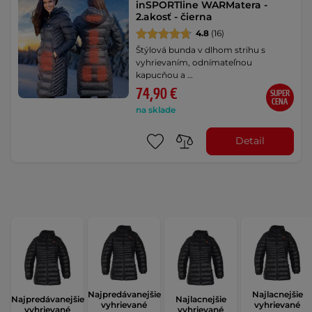
inSPORTline WARMatera -
2.akosť - čierna
4.8
(16)
Štýlová bunda v dlhom strihu s
vyhrievaním, odnímateľnou
kapucňou a …
74,90 €
SUPER
CENA
na sklade
Detail
Najpredávanejšie
Najlacnejšie
Najpredávanejšie
Najlacnejšie
vyhrievané
vyhrievané
vyhrievané
vyhrievané