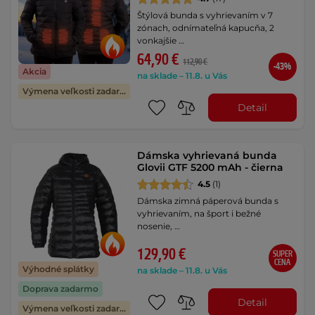
Štýlová bunda s vyhrievaním v 7
zónach, odnímateľná kapucňa, 2
vonkajšie …
64,90 €
112,90 €
-43%
Akcia
na sklade – 11.8. u Vás
Výmena veľkosti zadarmo
Detail
Dámska vyhrievaná bunda
Glovii GTF 5200 mAh - čierna
4.5
(1)
Dámska zimná páperová bunda s
vyhrievaním, na šport i bežné
nosenie, …
129,90 €
SUPER
CENA
Výhodné splátky
na sklade – 11.8. u Vás
Doprava zadarmo
Detail
Výmena veľkosti zadarmo