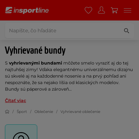
Vyhrievané bundy
S
vyhrievanými bundami
môžete smelo vyraziť aj do tej
najtuhšej zimy! Vďaka elegantnému univerzálnemu dizajnu
sú skvelé aj na každodenné nosenie a na prvý pohľad ani
nespoznáte, že sa nejako líšia od klasických modelov.
Bundy sú páperové a zároveň...
Čítať viac
Šport
Oblečenie
Vyhrievané oblečenie