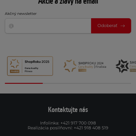
Akcie a zľavy na email
Akčný newsletter
Odoberať
Kontaktujte nás
Infolinka
:
+421 917 700 098
Realizácia posilňovní
:
+421 918 408 519