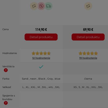
114,90 €
69,90 €
Cena
Detail produktu
Detail produktu
Hodnotenie
12 hodnotenie
19 hodnotenie
Ventilácia
Farba
Sand , neon , Black , Gray , blue
čierna
Veľkosť
L , XL , XXL , M , 3XL , 4XL , 5XL
XS , S , M , XL , XXL , 3XL
Spojenie s
bundou