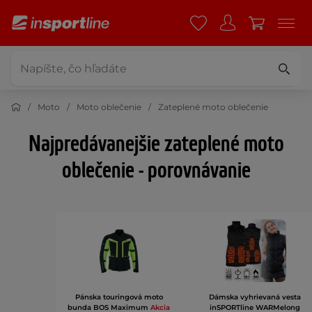
Moto
Moto oblečenie
Zateplené moto oblečenie
Najpredávanejšie zateplené moto
oblečenie - porovnávanie
Pánska touringová moto
Dámska vyhrievaná vesta
bunda BOS Maximum
Akcia
inSPORTline WARMelong