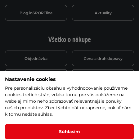
Blog inSPORTline
Aktuality
Všetko o nákupe
Objednávka
Cena a druh dopravy
Spôsob platby
Vernostný systém
Nastavenie cookies
Pre personalizáciu obsahu a vyhodnocovanie používame
cookies tretích strán, vďaka tomu pre vás dokážeme na
Montáž a servis
Reklamácie a záruka
webe aj mimo neho zobrazovať relevantnejšie ponuky
našich produktov. Zber týchto dát nezapneme, pokiaľ nám
k tomu nedáte súhlas.
Kariéra
Obchodné podmienky
Súhlasím