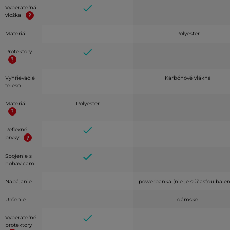
Vyberateľná
vložka
Materiál
Polyester
Protektory
Vyhrievacie
Karbónové vlákna
teleso
Materiál
Polyester
Reflexné
prvky
Spojenie s
nohavicami
Napájanie
powerbanka (nie je súčasťou balen
Určenie
dámske
Vyberateľné
protektory