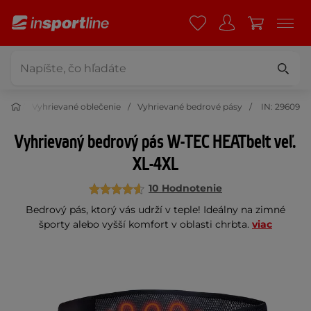
enie
Vyhrievané oblečenie
Vyhrievané bedrové pásy
IN: 29609
Vyhrievaný bedrový pás W-TEC HEATbelt veľ.
XL-4XL
10 Hodnotenie
Bedrový pás, ktorý vás udrží v teple! Ideálny na zimné
športy alebo vyšší komfort v oblasti chrbta.
viac