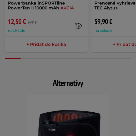
Powerbanka inSPORTline
Prenosná vyhriev
PowerTen II 10000 mAh
AKCIA
TEC Alytus
12,50 €
59,90 €
14,90 €
na sklade
na sklade
+ Pridať do košíka
+ Pridať d
Alternatívy