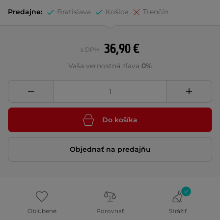
Predajne:
Bratislava
Košice
Trenčín
36,90 €
s DPH
Vaša vernostná zľava
0%
Do košíka
Objednať na predajňu
Obľúbené
Porovnať
Strážiť