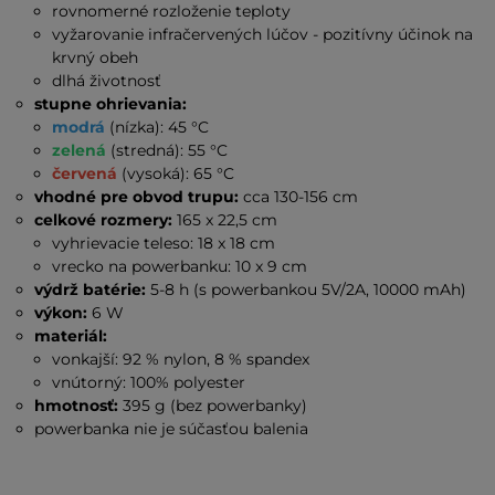
rovnomerné rozloženie teploty
vyžarovanie infračervených lúčov - pozitívny účinok na
krvný obeh
dlhá životnosť
stupne ohrievania:
modrá
(nízka): 45 °C
zelená
(stredná): 55 °C
červená
(vysoká): 65 °C
vhodné pre obvod trupu:
cca 130-156 cm
celkové rozmery:
165 x 22,5 cm
vyhrievacie teleso: 18 x 18 cm
vrecko na powerbanku: 10 x 9 cm
výdrž batérie:
5-8 h (s powerbankou 5V/2A, 10000 mAh)
výkon:
6 W
materiál:
vonkajší: 92 % nylon, 8 % spandex
vnútorný: 100% polyester
hmotnosť:
395 g (bez powerbanky)
powerbanka nie je súčasťou balenia