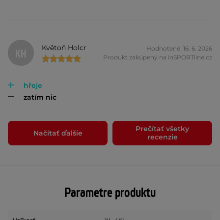
Květoň Holcr
Hodnotené: 16. 6. 2026
KH
Produkt zakúpený na inSPORTline.cz
hřeje
zatím nic
Prečítať všetky
Načítať ďalšie
recenzie
Parametre produktu