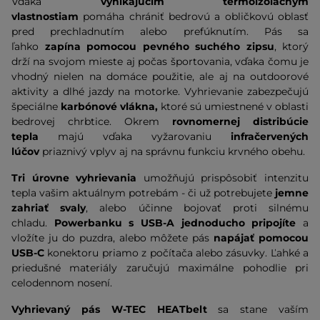
Vďaka
vynikajúcim termoizolačným
vlastnostiam
pomáha chrániť bedrovú a obličkovú oblasť
pred prechladnutím alebo prefúknutím. Pás sa
ľahko
zapína pomocou pevného suchého zipsu
, ktorý
drží na svojom mieste aj počas športovania, vďaka čomu je
vhodný nielen na domáce použitie, ale aj na outdoorové
aktivity a dlhé jazdy na motorke. Vyhrievanie zabezpečujú
špeciálne
karbónové vlákna,
ktoré sú umiestnené v oblasti
bedrovej chrbtice. Okrem
rovnomernej distribúcie
tepla
majú vďaka vyžarovaniu
infračervených
lúčov
priaznivý vplyv aj na správnu funkciu krvného obehu.
Tri úrovne vyhrievania
umožňujú prispôsobiť intenzitu
tepla vašim aktuálnym potrebám - či už potrebujete
jemne
zahriať svaly
, alebo účinne bojovať proti silnému
chladu.
Powerbanku s USB-A jednoducho pripojíte
a
vložíte ju do puzdra, alebo môžete pás
napájať pomocou
USB-C
konektoru priamo z počítača alebo zásuvky. Ľahké a
priedušné materiály zaručujú maximálne pohodlie pri
celodennom nosení.
Vyhrievaný pás W-TEC HEATbelt
sa stane vaším