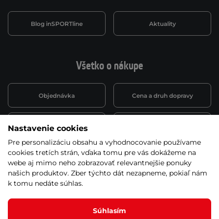
Blog inSPORTline
Aktuality
Všetko o nákupe
Objednávka
Cena a druh dopravy
Spôsob platby
Vernostný systém
Nastavenie cookies
Pre personalizáciu obsahu a vyhodnocovanie používame
cookies tretích strán, vďaka tomu pre vás dokážeme na
Montáž a servis
Reklamácie a záruka
webe aj mimo neho zobrazovať relevantnejšie ponuky
našich produktov. Zber týchto dát nezapneme, pokiaľ nám
k tomu nedáte súhlas.
Kariéra
Obchodné podmienky
Súhlasím