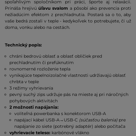
spoľahlivým spoločníkom pri práci, športe aj relaxácii.
Prináša hrejivú
úľavu svalom
a pôsobí ako prevencia proti
nežiadúcim efektom z prechladnutia. Postará sa o to, aby
vaše bedrá zostali v teple - kedykoľvek to potrebujete, či už
doma, vonku alebo na cestách.
Technický popis:
chráni bedrovú oblasť a oblasť obličiek pred
prechladnutím či prefúknutím
rovnomerné rozloženie tepla
vynikajúce tepelnoizolačné vlastnosti udržiavajú oblasť
chrbta v teple
3 režimy vyhrievania
pevný suchý zips udržuje pás na mieste aj pri náročných
pohybových aktivitách
2 možnosti napájania:
voliteľná powerbanka s konektorom USB-A
napájací kábel USB-A→USB-C
(súčasťou balenia)
pre
napájanie zo siete (potrebný adaptér) alebo počítača
vyhrievacie teleso:
karbónové vlákno