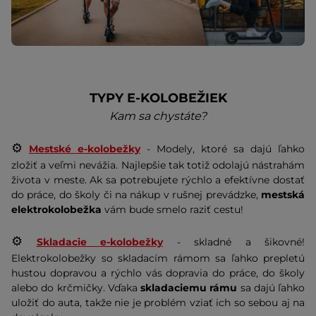
TYPY E-KOLOBEŽIEK
Kam sa chystáte?
⚙️
Mestské e-kolobežky
- Modely, ktoré sa dajú ľahko
zložiť a veľmi nevážia. Najlepšie tak totiž odolajú nástrahám
života v meste. Ak sa potrebujete rýchlo a efektívne dostať
do práce, do školy či na nákup v rušnej prevádzke,
mestská
elektrokolobežka
vám bude smelo raziť cestu!
⚙️
Skladacie e-kolobežky
- skladné a šikovné!
Elektrokolobežky so skladacím rámom sa ľahko prepletú
hustou dopravou a rýchlo vás dopravia do práce, do školy
alebo do krčmičky. Vďaka
skladaciemu rámu
sa dajú ľahko
uložiť do auta, takže nie je problém vziať ich so sebou aj na