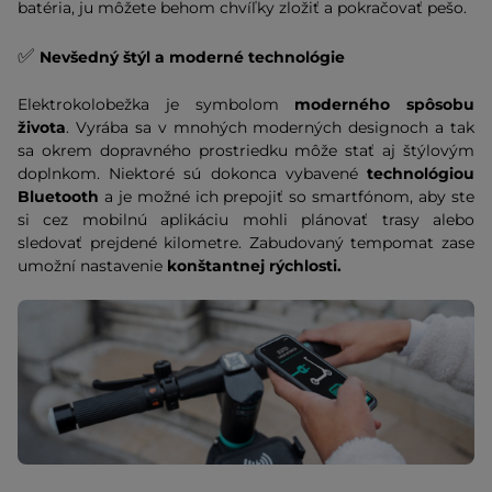
batéria, ju môžete behom chvíľky zložiť a pokračovať pešo.
✅
Nevšedný štýl a moderné technológie
Elektrokolobežka je symbolom
moderného spôsobu
života
. Vyrába sa v mnohých moderných designoch a tak
sa okrem dopravného prostriedku môže stať aj štýlovým
doplnkom. Niektoré sú dokonca vybavené
technológiou
Bluetooth
a je možné ich prepojiť so smartfónom, aby ste
si cez mobilnú aplikáciu mohli plánovať trasy alebo
sledovať prejdené kilometre. Zabudovaný tempomat zase
umožní nastavenie
konštantnej rýchlosti.