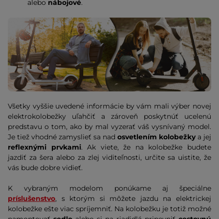
alebo
nábojové
.
Všetky vyššie uvedené informácie by vám mali výber novej
elektrokolobežky uľahčiť a zároveň poskytnúť ucelenú
predstavu o tom, ako by mal vyzerať váš vysnívaný model.
Je tiež vhodné zamyslieť sa nad
osvetlením kolobežky
a jej
reflexnými prvkami
. Ak viete, že na kolobežke budete
jazdiť za šera alebo za zlej viditeľnosti, určite sa uistite, že
vás bude dobre vidieť.
K vybraným modelom ponúkame aj špeciálne
príslušenstvo
, s ktorým si môžete jazdu na elektrickej
kolobežke ešte viac spríjemniť. Na kolobežku je totiž možné
namontovať
sedlo
alebo si na riadidlá pripevniť
cestovnú