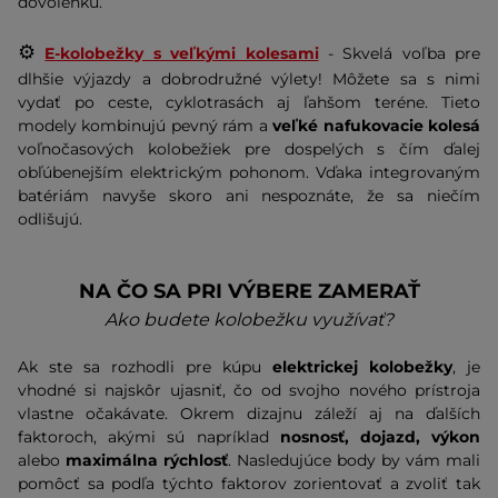
dovolenku.
⚙️
E-kolobežky s veľkými kolesami
- Skvelá voľba pre
dlhšie výjazdy a dobrodružné výlety! Môžete sa s nimi
vydať po ceste, cyklotrasách aj ľahšom teréne. Tieto
modely kombinujú pevný rám a
veľké nafukovacie kolesá
voľnočasových kolobežiek pre dospelých s čím ďalej
obľúbenejším elektrickým pohonom. Vďaka integrovaným
batériám navyše skoro ani nespoznáte, že sa niečím
odlišujú.
NA ČO SA PRI VÝBERE ZAMERAŤ
Ako budete kolobežku využívať?
Ak ste sa rozhodli pre kúpu
elektrickej kolobežky
, je
vhodné si najskôr ujasniť, čo od svojho nového prístroja
vlastne očakávate. Okrem dizajnu záleží aj na ďalších
faktoroch, akými sú napríklad
nosnosť, dojazd, výkon
alebo
maximálna rýchlosť
. Nasledujúce body by vám mali
pomôcť sa podľa týchto faktorov zorientovať a zvoliť tak