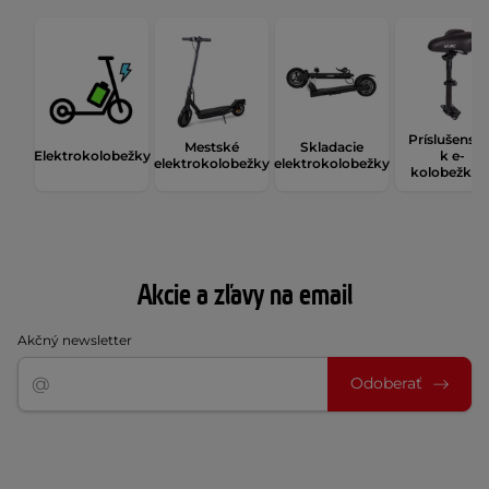
Príslušenst
Mestské
Skladacie
Elektrokolobežky
k e-
elektrokolobežky
elektrokolobežky
kolobežká
Akcie a zľavy na email
Akčný newsletter
Odoberať