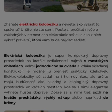
Zháňate
elektrickú kolobežku
a neviete, ako vybrať tú
správnu? Určite nie ste sami. Poďte si prečítať niečo o
základných vlastnostiach elektrokolobežiek a ako z nich
vybrať práve tú, ktorá vám bude najviac sedieť!
Elektrická kolobežka
je super kompaktný dopravný
prostriedok na kratšie vzdialenosti, najmä
v mestských
oblastiach
. Veľmi
jednoducho sa ovláda
a vďaka skladacej
konštrukcii je možné ju preniesť prakticky kdekoľvek.
Elektrokolobežky sú zatiaľ na trhu novinkou, ale určite
majú budúcnosť ako skladný a ekologický dopravný
prostriedok vo väčších mestách, kde sa s nimi elegantne
vyhnete hustej doprave. Dobre sa s nimi tiež jazdí
na
kratšie prechádzky, rýchly nákup
alebo napríklad
do
krčmy
.