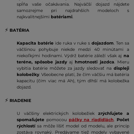
spĺňa vaše očakávania. Najväčší dojazd nájdete
samozrejme pri najdrahších modeloch s
najkvalitnejšími
batériami
.
⚡️
BATÉRIA
Kapacita batérie
ide ruka v ruke s
dojazdom
. Ten sa
väčšinou pohybuje niekde medzi 40 minútami a
niekoľkými hodinami. Výdrž batérie záleží však aj
na
teréne, spôsobe jazdy
aj
hmotnosti jazdca
. Mieru
vybitia batérie môžete za jazdy sledovať na
displeji
kolobežky
. Všeobecne platí, že čím väčšiu má batéria
kapacitu (čím viac má Ah), tým dlhší má kolobežka
dojazd.
⚡️
RIADENIE
U väčšiny elektrických kolobežiek
zrýchľujete a
spomaľujete
pomocou
páčky na riadidlách
.
Počet
rýchlostí
sa môže líšiť model od modelu, ale princíp
zostáva rovnaký. Predávame tiež modely vybavené