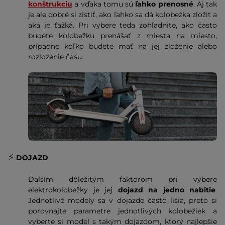
konštrukciu
a vďaka tomu sú
ľahko prenosné
. Aj tak
je ale dobré si zistiť, ako ľahko sa dá kolobežka zložiť a
aká je ťažká. Pri výbere teda zohľadnite, ako často
budete kolobežku prenášať z miesta na miesto,
prípadne koľko budete mať na jej zloženie alebo
rozloženie času.
⚡️
DOJAZD
Ďalším dôležitým faktorom pri výbere
elektrokolobežky je jej
dojazd na jedno nabitie
.
Jednotlivé modely sa v dojazde často líšia, preto si
porovnajte parametre jednotlivých kolobežiek a
vyberte si model s takým dojazdom, ktorý najlepšie