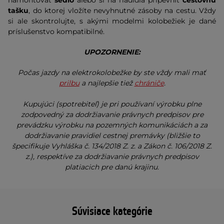
tašku
, do ktorej vložíte nevyhnutné zásoby na cestu. Vždy
si ale skontrolujte, s akými modelmi kolobežiek je dané
príslušenstvo kompatibilné.
UPOZORNENIE:
Počas jazdy na elektrokolobežke by ste vždy mali mať
prilbu
a najlepšie tiež
chrániče
.
Kupujúci (spotrebiteľ) je pri používaní výrobku plne
zodpovedný za dodržiavanie právnych predpisov pre
prevádzku výrobku na pozemných komunikáciách a za
dodržiavanie pravidiel cestnej premávky (bližšie to
špecifikuje Vyhláška č. 134/2018 Z. z. a Zákon č. 106/2018 Z.
z.), respektíve za dodržiavanie právnych predpisov
platiacich pre danú krajinu.
Súvisiace kategórie