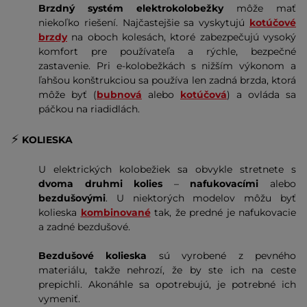
Brzdný systém elektrokolobežky
môže mať
niekoľko riešení. Najčastejšie sa vyskytujú
kotúčové
brzdy
na oboch kolesách, ktoré zabezpečujú vysoký
komfort pre používateľa a rýchle, bezpečné
zastavenie. Pri e-kolobežkách s nižším výkonom a
ľahšou konštrukciou sa používa len zadná brzda, ktorá
môže byť (
bubnová
alebo
kotúčová
) a ovláda sa
páčkou na riadidlách.
⚡️
KOLIESKA
U elektrických kolobežiek sa obvykle stretnete s
dvoma druhmi kolies
–
nafukovacími
alebo
bezdušovými
. U niektorých modelov môžu byť
kolieska
kombinované
tak, že predné je nafukovacie
a zadné bezdušové.
Bezdušové kolieska
sú vyrobené z pevného
materiálu, takže nehrozí, že by ste ich na ceste
prepichli. Akonáhle sa opotrebujú, je potrebné ich
vymeniť.