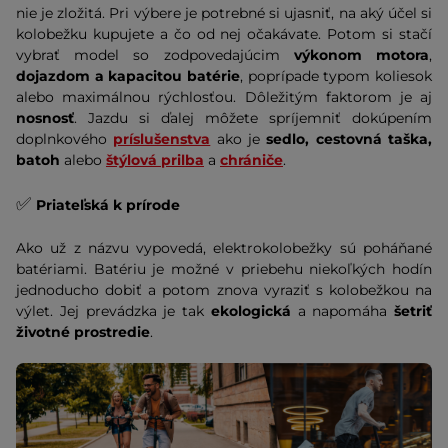
nie je zložitá. Pri výbere je potrebné si ujasniť, na aký účel si
kolobežku kupujete a čo od nej očakávate. Potom si stačí
vybrať model so zodpovedajúcim
výkonom motora
,
dojazdom a kapacitou batérie
, poprípade typom koliesok
alebo maximálnou rýchlosťou. Dôležitým faktorom je aj
nosnosť
. Jazdu si ďalej môžete spríjemniť dokúpením
doplnkového
príslušenstva
ako je
sedlo, cestovná taška,
batoh
alebo
štýlová prilba
a
chrániče
.
✅
Priateľská k prírode
Ako už z názvu vypovedá, elektrokolobežky sú poháňané
batériami. Batériu je možné v priebehu niekoľkých hodín
jednoducho dobiť a potom znova vyraziť s kolobežkou na
výlet. Jej prevádzka je tak
ekologická
a napomáha
šetriť
životné prostredie
.