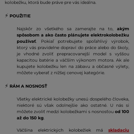
kolobežku, ktorá bude práve pre vás ideálna.
⚡️
POUŽITIE
Najskôr zo všetkého sa zamerajte na to,
akým
spôsobom a ako často plánujete elektrokolobežku
používať
. Pokiaľ potrebujete spoľahlivý výrobok,
ktorý vás pravidelne dopraví do práce alebo do školy,
je vhodné zvoliť prepracovanejší model s vyššou
kapacitou batérie a väčším výkonom motora. Ak ale
kupujete kolobežku len na zábavu a občasné výlety,
môžete vyberať z nižšej cenovej kategórie.
⚡️
RÁM A NOSNOSŤ
Všetky elektrické kolobežky unesú dospelého človeka,
niektoré sú však odolnejšie ako ostatné. U nás si
môžete zvoliť medzi kolobežkami s nosnosťou
od 100
až do 150 kg
.
Väčšina elektrických kolobežiek má
skladaciu