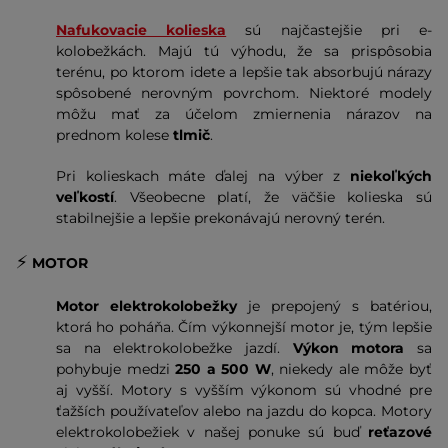
Nafukovacie kolieska
sú najčastejšie pri e-
kolobežkách. Majú tú výhodu, že sa prispôsobia
terénu, po ktorom idete a lepšie tak absorbujú nárazy
spôsobené nerovným povrchom. Niektoré modely
môžu mať za účelom zmiernenia nárazov na
prednom kolese
tlmič
.
Pri kolieskach máte ďalej na výber z
niekoľkých
veľkostí
. Všeobecne platí, že väčšie kolieska sú
stabilnejšie a lepšie prekonávajú nerovný terén.
⚡️
MOTOR
Motor elektrokolobežky
je prepojený s batériou,
ktorá ho poháňa. Čím výkonnejší motor je, tým lepšie
sa na elektrokolobežke jazdí.
Výkon motora
sa
pohybuje medzi
250 a 500 W
, niekedy ale môže byť
aj vyšší. Motory s vyšším výkonom sú vhodné pre
ťažších používateľov alebo na jazdu do kopca. Motory
elektrokolobežiek v našej ponuke sú buď
reťazové