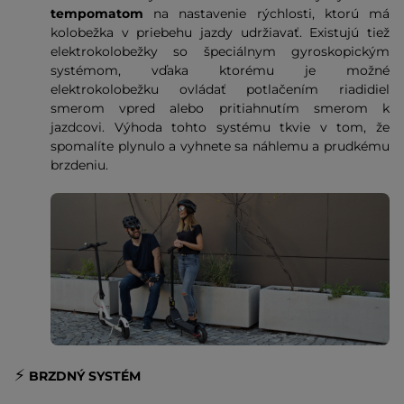
tempomatom
na nastavenie rýchlosti, ktorú má
kolobežka v priebehu jazdy udržiavať. Existujú tiež
elektrokolobežky so špeciálnym gyroskopickým
systémom, vďaka ktorému je možné
elektrokolobežku ovládať potlačením riadidiel
smerom vpred alebo pritiahnutím smerom k
jazdcovi. Výhoda tohto systému tkvie v tom, že
spomalíte plynulo a vyhnete sa náhlemu a prudkému
brzdeniu.
⚡️
BRZDNÝ SYSTÉM