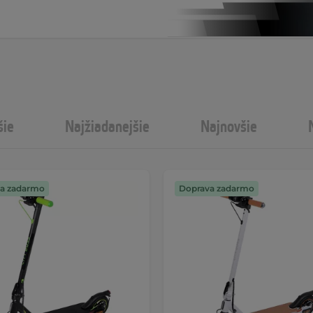
šie
Najžiadanejšie
Najnovšie
a zadarmo
Doprava zadarmo