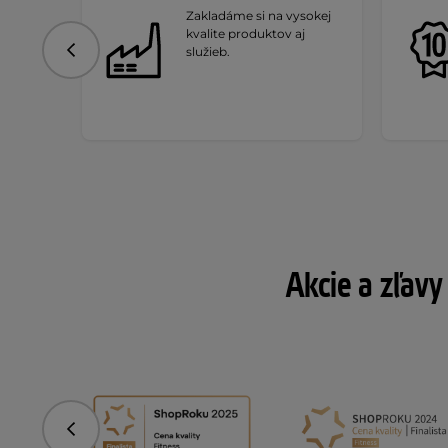
Zakladáme si na vysokej
kvalite produktov aj
služieb.
Predchádzajúce
Akcie a zľavy
Predchádzajúce