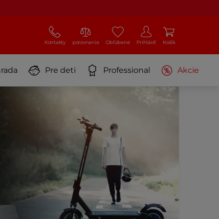
Kontakty
porovnanie
Obľúbené
Prihlásiť
Košík
rada
Pre deti
Professional
Akcie