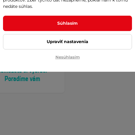
produktov. Zber týchto dát nezapneme, pokiaľ nám k tomu
nedáte súhlas.
Súhlasím
Upraviť nastavenia
Nesúhlasím
emôžete si vybrať?
Poradíme vám