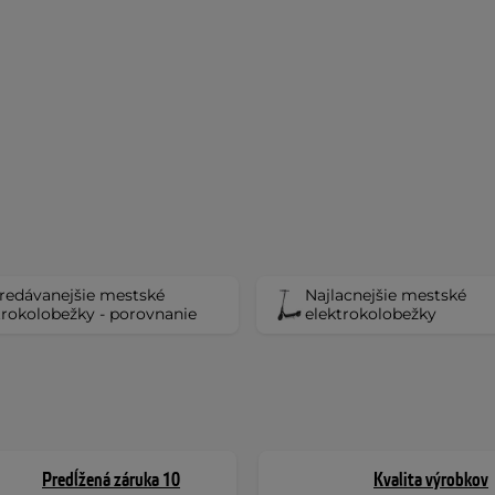
redávanejšie mestské
Najlacnejšie mestské
trokolobežky - porovnanie
elektrokolobežky
Predĺžená záruka 10
Kvalita výrobkov