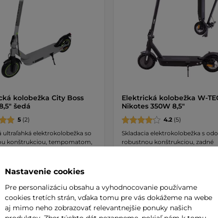
ická kolobežka City Boss
Elektrická kolobežka W-TE
8,5" šedá
Nikotes 350W 8,5"
5
(2)
4.2
(5)
 ultraľahká elektrokolobežka so
Skladacia elektrokolobežka s od
ou konštrukciou, tempomatom,
robustnou konštrukciou, zadné
odpruženie, …
0 €
484,90 €
Nastavenie cookies
na sklade – 11.8. u Vás
Pre personalizáciu obsahu a vyhodnocovanie používame
cookies tretích strán, vďaka tomu pre vás dokážeme na webe
Kúpiť
Kúpi
aj mimo neho zobrazovať relevantnejšie ponuky našich