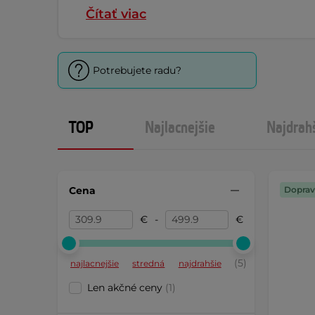
Čítať viac
Potrebujete radu?
TOP
Najlacnejšie
Najdrah
Cena
Doprav
€
-
€
(5)
najlacnejšie
stredná
najdrahšie
Len akčné ceny
(1)