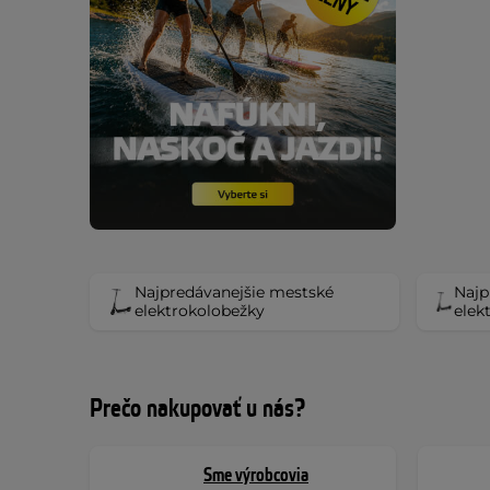
Najpredávanejšie mestské
Najp
elektrokolobežky
elek
Prečo nakupovať u nás?
Sme výrobcovia