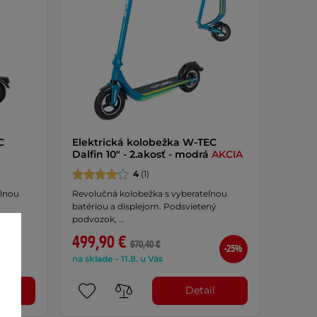
C
Elektrická kolobežka W-TEC
Dalfin 10" - 2.akosť - modrá
AKCIA
4
(1)
olnou
Revolučná kolobežka s vyberateľnou
batériou a displejom. Podsvietený
podvozok, …
499,90 €
670,40 €
-25%
na sklade – 11.8. u Vás
ť
Detail