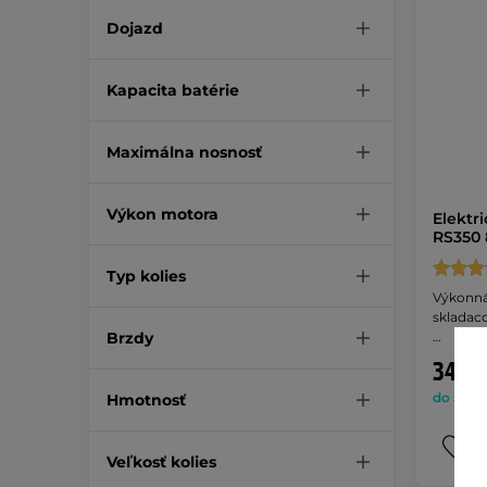
Dojazd
Kapacita batérie
Maximálna nosnosť
Výkon motora
Elektr
RS350 
Typ kolies
Výkonná
skladac
Brzdy
…
349,9
do 5 dní
Hmotnosť
Veľkosť kolies