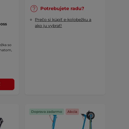
Potrebujete radu?
Prečo si kúpiť e-kolobežku a
Boss
ako ju vybrať!
ežka so
omatom,
ť
Doprava zadarmo
Akcia