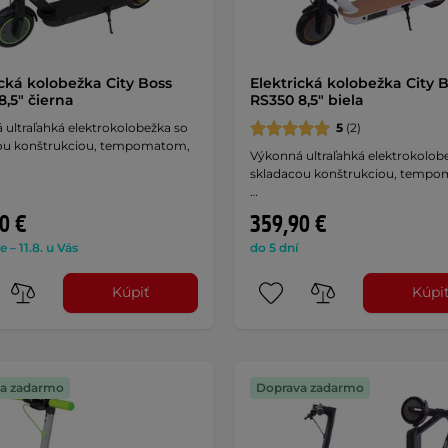
ická kolobežka City Boss
Elektrická kolobežka City 
8,5" čierna
RS350 8,5" biela
 ultraľahká elektrokolobežka so
5
(2)
ou konštrukciou, tempomatom,
Výkonná ultraľahká elektrokolob
skladacou konštrukciou, temp
…
0 €
359,90 €
e – 11.8. u Vás
do 5 dní
Kúpiť
Kúpi
a zadarmo
Doprava zadarmo