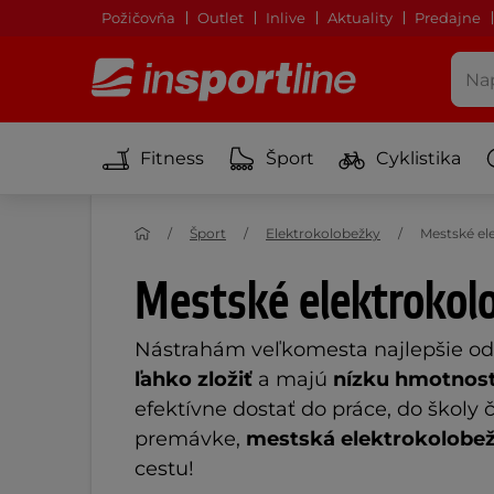
Požičovňa
Outlet
Inlive
Aktuality
Predajne
Fitness
Šport
Cyklistika
Šport
Elektrokolobežky
Mestské el
Mestské elektrokol
Nástrahám veľkomesta najlepšie odo
ľahko zložiť
a majú
nízku hmotnos
efektívne dostať do práce, do školy 
premávke,
mestská elektrokolobe
cestu!