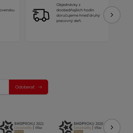
Objednávky z
lovensku
doobedňajších hodín
doručujeme hneď druhý
Nasledujú
pracovný deň.
Odoberať
Nasledujú