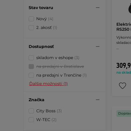
Stav tovaru
Nový
(4)
Elektr
2. akosť
(1)
RS250 
Výkonná
skladac
Dostupnosť
…
skladom v eshope
(3)
309,9
na predajni v Bratislave
na sklad
na predajni v Trenčíne
(1)
Ďalšie možnosti (1)
Značka
City Boss
(3)
Doprav
W-TEC
(2)