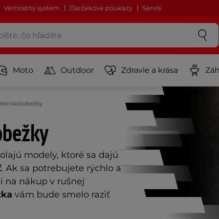
Vernostný systém
Darčekové poukazy
Servis
Moto
Outdoor
Zdravie a krása
Záh
ektrokolobežky
obežky
lajú modely, ktoré sa dajú
ť
. Ak sa potrebujete rýchlo a
či na nákup v rušnej
žka
vám bude smelo raziť