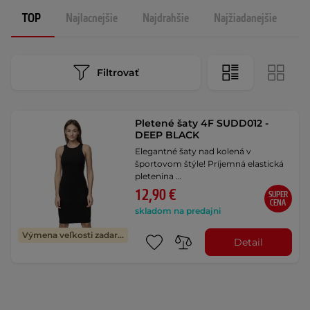
TOP
Najlacnejšie
Najdrahšie
Najžiadanejšie
N
Filtrovať
Pletené šaty 4F SUDD012 -
DEEP BLACK
Elegantné šaty nad kolená v
športovom štýle! Príjemná elastická
pletenina …
12,90 €
SUPER
CENA
skladom na predajni
Výmena veľkosti zadarmo
Detail