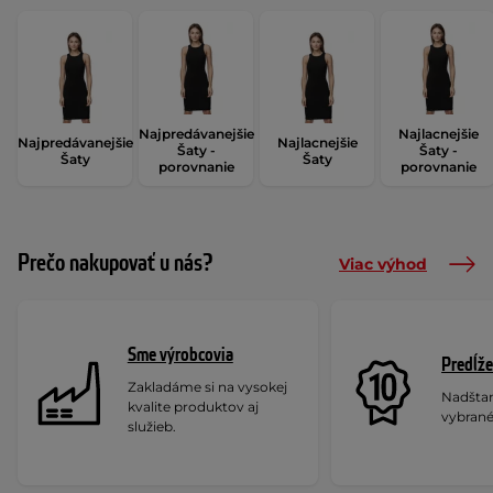
Najpredávanejšie
Najlacnejšie
Najpredávanejšie
Najlacnejšie
Šaty -
Šaty -
Šaty
Šaty
porovnanie
porovnanie
Prečo nakupovať u nás?
Viac výhod
Sme výrobcovia
Predĺže
Zakladáme si na vysokej
Nadšta
kvalite produktov aj
vybrané
služieb.