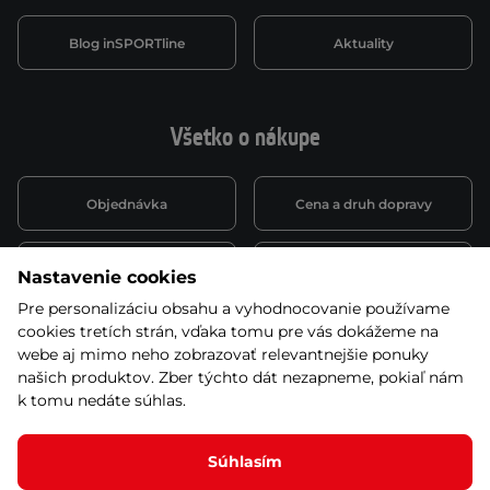
Blog inSPORTline
Aktuality
Všetko o nákupe
Objednávka
Cena a druh dopravy
Spôsob platby
Vernostný systém
Nastavenie cookies
Pre personalizáciu obsahu a vyhodnocovanie používame
cookies tretích strán, vďaka tomu pre vás dokážeme na
Montáž a servis
Reklamácie a záruka
webe aj mimo neho zobrazovať relevantnejšie ponuky
našich produktov. Zber týchto dát nezapneme, pokiaľ nám
k tomu nedáte súhlas.
Kariéra
Obchodné podmienky
Súhlasím