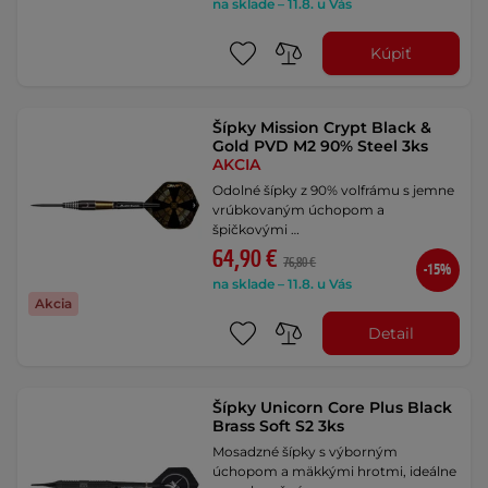
na sklade – 11.8. u Vás
Kúpiť
Šípky Mission Crypt Black &
Gold PVD M2 90% Steel 3ks
AKCIA
Odolné šípky z 90% volfrámu s jemne
vrúbkovaným úchopom a
špičkovými …
64,90 €
76,80 €
-15%
na sklade – 11.8. u Vás
Akcia
Detail
Šípky Unicorn Core Plus Black
Brass Soft S2 3ks
Mosadzné šípky s výborným
úchopom a mäkkými hrotmi, ideálne