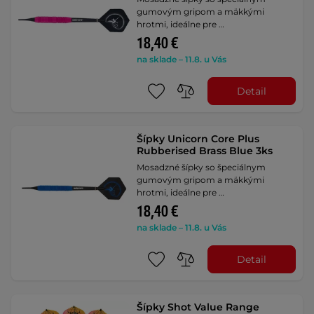
gumovým gripom a mäkkými
hrotmi, ideálne pre …
18,40 €
na sklade – 11.8. u Vás
Detail
Šípky Unicorn Core Plus
Rubberised Brass Blue 3ks
Mosadzné šípky so špeciálnym
gumovým gripom a mäkkými
hrotmi, ideálne pre …
18,40 €
na sklade – 11.8. u Vás
Detail
Šípky Shot Value Range