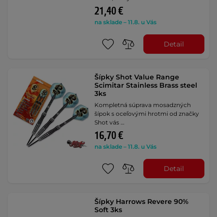
21,40 €
na sklade – 11.8. u Vás
Detail
Šípky Shot Value Range
Scimitar Stainless Brass steel
3ks
Kompletná súprava mosadzných
šípok s oceľovými hrotmi od značky
Shot vás …
16,70 €
na sklade – 11.8. u Vás
Detail
Šípky Harrows Revere 90%
Soft 3ks