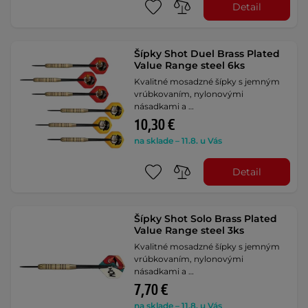
Detail
Šípky Shot Duel Brass Plated
Value Range steel 6ks
Kvalitné mosadzné šípky s jemným
vrúbkovaním, nylonovými
násadkami a …
10,30 €
na sklade – 11.8. u Vás
Detail
Šípky Shot Solo Brass Plated
Value Range steel 3ks
Kvalitné mosadzné šípky s jemným
vrúbkovaním, nylonovými
násadkami a …
7,70 €
na sklade – 11.8. u Vás