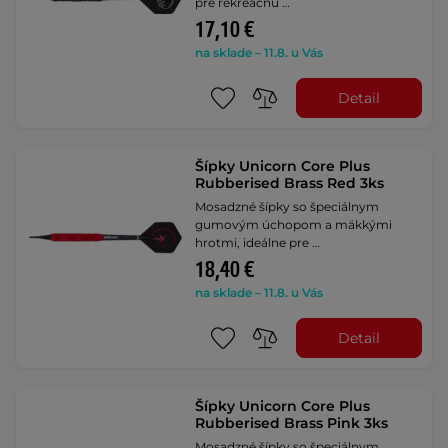
pre rekreačnú …
17,10 €
na sklade – 11.8. u Vás
Detail
Šípky Unicorn Core Plus
Rubberised Brass Red 3ks
Mosadzné šípky so špeciálnym
gumovým úchopom a mäkkými
hrotmi, ideálne pre …
18,40 €
na sklade – 11.8. u Vás
Detail
Šípky Unicorn Core Plus
Rubberised Brass Pink 3ks
Mosadzné šípky so špeciálnym