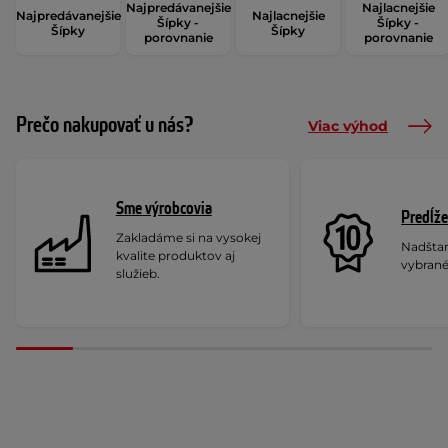
Najpredávanejšie
Najlacnejšie
Najpredávanejšie
Najlacnejšie
Šípky -
Šípky -
Šípky
Šípky
porovnanie
porovnanie
Prečo nakupovať u nás?
Viac výhod
Sme výrobcovia
Predĺže
Zakladáme si na vysokej
Nadšta
kvalite produktov aj
vybrané
služieb.