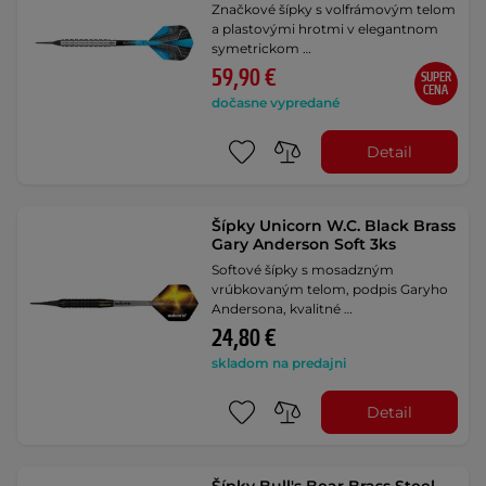
Značkové šípky s volfrámovým telom
a plastovými hrotmi v elegantnom
symetrickom …
59,90 €
SUPER
CENA
dočasne vypredané
Detail
Šípky Unicorn W.C. Black Brass
Gary Anderson Soft 3ks
Softové šípky s mosadzným
vrúbkovaným telom, podpis Garyho
Andersona, kvalitné …
24,80 €
skladom na predajni
Detail