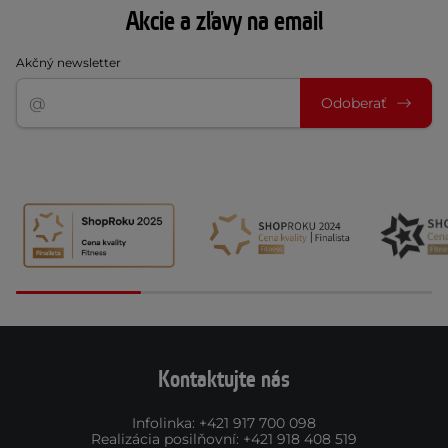
Akcie a zľavy na email
Akčný newsletter
Odoberať
Kontaktujte nás
Infolinka
:
+421 917 700 098
Realizácia posilňovní
:
+421 918 408 519