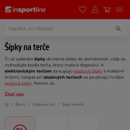
Šípky na terče
Či už vyberáte
šípky
do herne alebo do domácnosti, vždy sa
rozhodujte podľa terča, ktorý máte k dispozícii. K
elektronickým terčom
sa kupujú
plastové šípky
s mäkšími
hrotmi, naopak pri
sisalových terčoch
sa používajú tvrdšie
oceľové šípky
. Potom už...
Čítať viac
Šport
Zábava a Hry
Šípky a terče