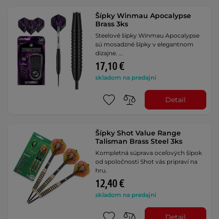
Šípky Winmau Apocalypse
Brass 3ks
Steelové šípky Winmau Apocalypse
sú mosadzné šípky v elegantnom
dizajne. …
17,10 €
skladom na predajni
Detail
Šípky Shot Value Range
Talisman Brass Steel 3ks
Kompletná súprava oceľových šípok
od spoločnosti Shot vás pripraví na
hru.
12,40 €
skladom na predajni
Detail