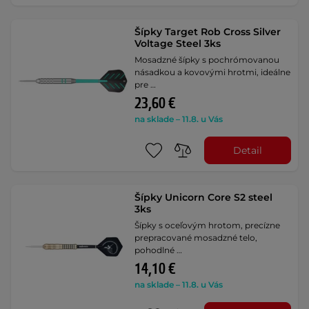
Šípky Target Rob Cross Silver
Voltage Steel 3ks
Mosadzné šípky s pochrómovanou
násadkou a kovovými hrotmi, ideálne
pre …
23,60 €
na sklade – 11.8. u Vás
Detail
Šípky Unicorn Core S2 steel
3ks
Šípky s oceľovým hrotom, precízne
prepracované mosadzné telo,
pohodlné …
14,10 €
na sklade – 11.8. u Vás