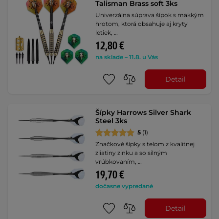
Talisman Brass soft 3ks
Univerzálna súprava šípok s mäkkým
hrotom, ktorá obsahuje aj kryty
letiek, …
12,80 €
na sklade – 11.8. u Vás
Detail
Šípky Harrows Silver Shark
Steel 3ks
5
(1)
Značkové šípky s telom z kvalitnej
zliatiny zinku a so silným
vrúbkovaním, …
19,70 €
dočasne vypredané
Detail