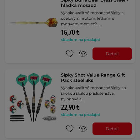
Šípky Bull's Bear Brass Steel -
hladká mosadz
Vysokokvalitné mosadzné šípky s
oceľovým hrotom, letkami s
motívom medveďa, …
16,70 €
skladom na predajni
Detail
Šípky Shot Value Range Gift
Pack steel 3ks
Vysokokvalitné mosadzné šípky so
širokou škálou príslušenstva,
nylonové a …
22,90 €
skladom na predajni
Detail