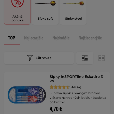
Akčná
Šípky soft
Šípky steel
ponuka
TOP
Najlacnejšie
Najdrahšie
Najžiadanejšie
N
Filtrovať
Šípky inSPORTline Eskadro 3
ks
4.6
(4)
Súprava šípok s mäkkým hrotom
vrátane náhradných letiek, násadok a
50 hrotov …
4,70 €