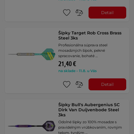
Detail
Šípky Target Rob Cross Brass
Steel 3ks
Profesionálna súprava steel
mosadzných šípok, pekné
spracovanie, bohaté …
21,40 €
na sklade – 11.8. u Vás
Detail
Šípky Bull's Aubergenius SC
Dirk Van Duijvenbode Steel
3ks
Odolné šípky zo 100% mosadze s
pravidelným vrúbkovaním, rovným
telom, tvrdým …