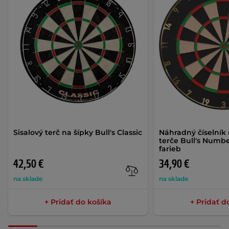
Sisalový terč na šípky Bull's Classic
Náhradný číselník 
terče Bull's Numb
farieb
42,50 €
34,90 €
na sklade
na sklade
+ Pridať do košíka
+ Pridať d