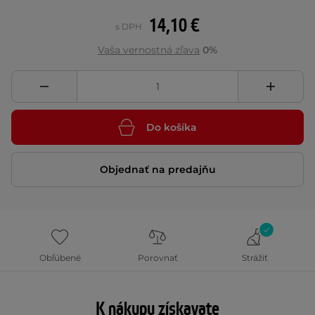
14,10 €
s DPH
Vaša vernostná zľava
0%
Do košíka
Objednať na predajňu
Obľúbené
Porovnať
Strážiť
K nákupu získavate