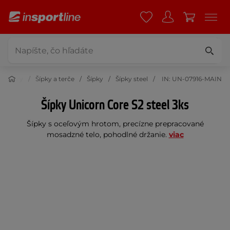
a a Hry
Šípky a terče
Šípky
Šípky steel
IN: UN-07916-MAIN
Šípky Unicorn Core S2 steel 3ks
Šípky s oceľovým hrotom, precízne prepracované
mosadzné telo, pohodlné držanie.
viac