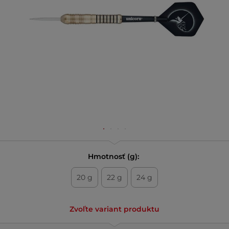
Hmotnosť (g):
20 g
22 g
24 g
Zvoľte variant produktu