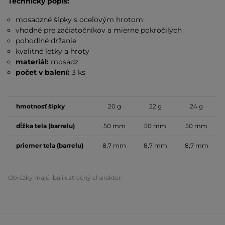
Technický popis:
mosadzné šípky s oceľovým hrotom
vhodné pre začiatočníkov a mierne pokročilých
pohodlné držanie
kvalitné letky a hroty
materiál:
mosadz
počet v balení:
3 ks
hmotnosť šípky
20 g
22 g
24 g
dĺžka tela (barrelu)
50 mm
50 mm
50 mm
priemer tela (barrelu)
8,7 mm
8,7 mm
8,7 mm
Obrázky majú iba ilustračný charakter.