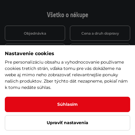
Všetko o nákupe
Objednávka
Cena a druh dopravy
Spôsob platby
Vernostný systém
Nastavenie cookies
Pre personalizáciu obsahu a vyhodnocovanie používame
cookies tretích strán, vďaka tomu pre vás dokážeme na
Montáž a servis
Reklamácie a záruka
webe aj mimo neho zobrazovať relevantnejšie ponuky
našich produktov. Zber týchto dát nezapneme, pokiaľ nám
k tomu nedáte súhlas.
Kariéra
Obchodné podmienky
Súhlasím
Upraviť nastavenia
© 2026 Stores inSPORTline SK, s.r.o. Všetky práva vyhradené
Ochrana osobných údajov
Nastavenie cookies