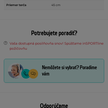
Priemer terča
45 cm
Potrebujete poradiť?
Vaša dostupná posilňovňa snov! Spúšťame inSPORTline
požičovňu
Nemôžete si vybrať? Poradíme
vám
Odporúčame