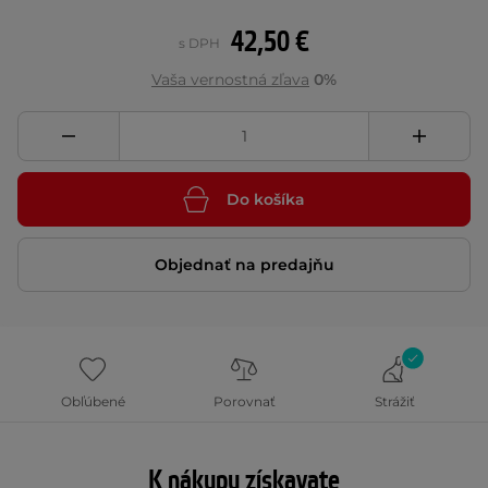
42,50 €
s DPH
Vaša vernostná zľava
0%
Do košíka
Objednať na predajňu
Obľúbené
Porovnať
Strážiť
K nákupu získavate