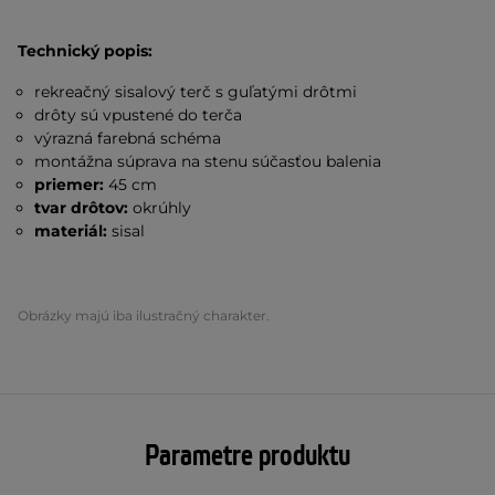
Technický popis:
rekreačný sisalový terč s guľatými drôtmi
drôty sú vpustené do terča
výrazná farebná schéma
montážna súprava na stenu súčasťou balenia
priemer:
45 cm
tvar drôtov:
okrúhly
materiál:
sisal
Obrázky majú iba ilustračný charakter.
Parametre produktu