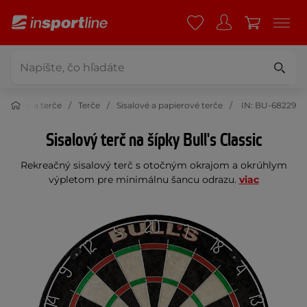
Šípky a terče
Terče
Sisalové a papierové terče
IN: BU-68229
Sisalový terč na šípky Bull's Classic
Rekreačný sisalový terč s otočným okrajom a okrúhlym
výpletom pre minimálnu šancu odrazu.
viac