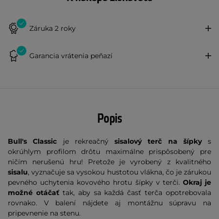
Záruka 2 roky
Garancia vrátenia peňazí
Popis
Bull's Classic
je rekreačný
sisalový terč na šípky
s
okrúhlym profilom drôtu maximálne prispôsobený pre
ničím nerušenú hru! Pretože je vyrobený z kvalitného
sisalu
, vyznačuje sa vysokou hustotou vlákna, čo je zárukou
pevného uchytenia kovového hrotu šípky v terči.
Okraj je
možné otáčať
tak, aby sa každá časť terča opotrebovala
rovnako. V balení nájdete aj montážnu súpravu na
pripevnenie na stenu.