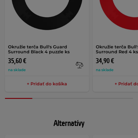
Okružie terča Bull's Guard
Okružie terča Bull
Surround Black 4 puzzle ks
Surround Red 4 ks
35,60 €
34,90 €
na sklade
na sklade
+ Pridať do košíka
+ Pridať d
Alternatívy