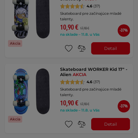
4.6
(37)
Skateboard pre začínajúce mladé
talenty.
10,90 €
17,40 €
-37%
na sklade – 11.8. u Vás
Akcia
Detail
Skateboard WORKER Kid 17" -
Alien
AKCIA
4.6
(37)
Skateboard pre začínajúce mladé
talenty.
10,90 €
17,40 €
-37%
na sklade – 11.8. u Vás
Akcia
Detail