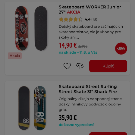
Skateboard WORKER Junior
27"
AKCIA
4.4
(18)
Detský skateboard pre začínajúcich
skateboardistov, nie je vhodný pre
skoky ani …
14,90 €
23,90 €
-38%
na sklade – 11.8. u Vás
Akcia
Kúpiť
Skateboard Street Surfing
Street Skate 31" Shark Fire
Originálny dizajn na spodnej strane
dosky, hliníkový podvozok, odolný
grip.
35,90 €
dočasne vypredané