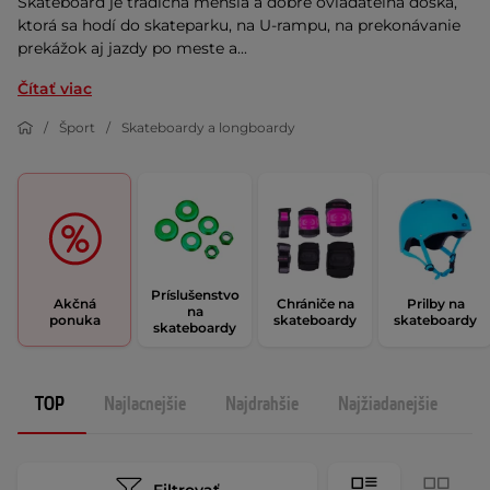
Skateboard je tradičná menšia a dobre ovládateľná doska,
ktorá sa hodí do skateparku, na U-rampu, na prekonávanie
prekážok aj jazdy po meste a...
Čítať viac
Šport
Skateboardy a longboardy
Príslušenstvo
Akčná
Chrániče na
Prilby na
na
ponuka
skateboardy
skateboardy
skateboardy
TOP
Najlacnejšie
Najdrahšie
Najžiadanejšie
N
Filtrovať