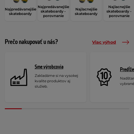
Najpredávanejšie
Najlacnejšie
Najpredávanejšie
Najlacnejšie
skateboardy -
skateboardy -
skateboardy
skateboardy
porovnanie
porovnanie
Prečo nakupovať u nás?
Viac výhod
Sme výrobcovia
Predĺže
Zakladáme si na vysokej
Nadšta
kvalite produktov aj
vybrané
služieb.