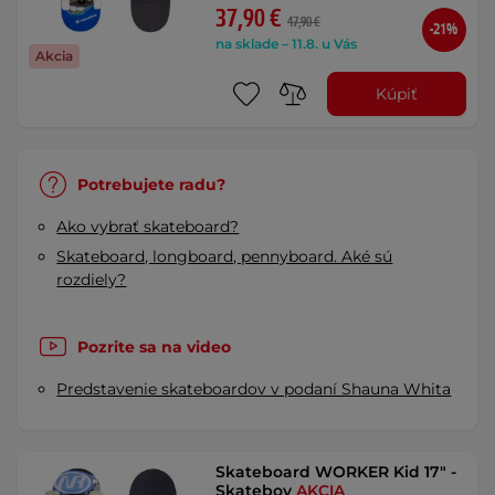
37,90 €
47,90 €
-21%
na sklade – 11.8. u Vás
Akcia
Kúpiť
Potrebujete radu?
Ako vybrať skateboard?
Skateboard, longboard, pennyboard. Aké sú
rozdiely?
Pozrite sa na video
Predstavenie skateboardov v podaní Shauna Whita
Skateboard WORKER Kid 17" -
Skateboy
AKCIA