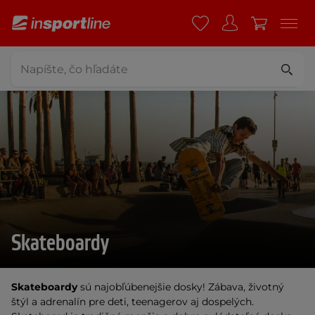
Skateboardy
Skateboardy
sú najobľúbenejšie dosky! Zábava, životný
štýl a adrenalín pre deti, teenagerov aj dospelých.