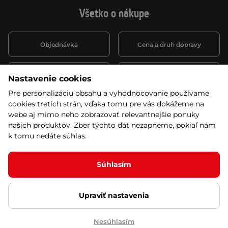
Všetko o nákupe
Objednávka
Cena a druh dopravy
Spôsob platby
Vernostný systém
Nastavenie cookies
Pre personalizáciu obsahu a vyhodnocovanie používame
cookies tretích strán, vďaka tomu pre vás dokážeme na
Montáž a servis
Reklamácie a záruka
webe aj mimo neho zobrazovať relevantnejšie ponuky
našich produktov. Zber týchto dát nezapneme, pokiaľ nám
k tomu nedáte súhlas.
Kariéra
Obchodné podmienky
Súhlasím
Upraviť nastavenia
© 2026 Stores inSPORTline SK, s.r.o. Všetky práva vyhradené
Ochrana osobných údajov
Nastavenie cookies
Nesúhlasím