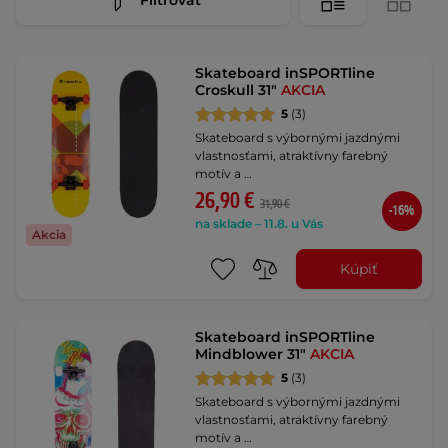
Skateboard inSPORTline
Croskull 31"
AKCIA
5
(3)
Skateboard s výbornými jazdnými
vlastnosťami, atraktívny farebný
motív a …
26,90 €
31,90 €
-16%
na sklade – 11.8. u Vás
Akcia
Kúpiť
Skateboard inSPORTline
Mindblower 31"
AKCIA
5
(3)
Skateboard s výbornými jazdnými
vlastnosťami, atraktívny farebný
motív a …