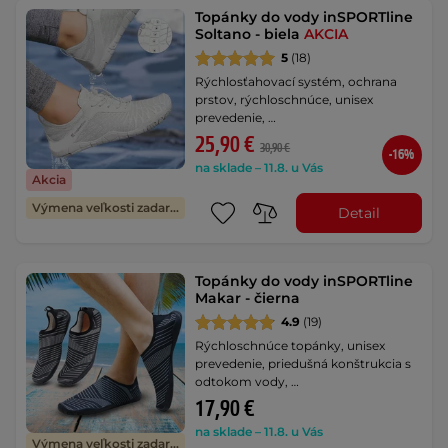
Topánky do vody inSPORTline
Soltano - biela
AKCIA
5
(18)
Rýchlosťahovací systém, ochrana
prstov, rýchloschnúce, unisex
prevedenie, …
25,90 €
30,90 €
-16%
na sklade – 11.8. u Vás
Akcia
Výmena veľkosti zadarmo
Detail
Topánky do vody inSPORTline
Makar - čierna
4.9
(19)
Rýchloschnúce topánky, unisex
prevedenie, priedušná konštrukcia s
odtokom vody, …
17,90 €
na sklade – 11.8. u Vás
Výmena veľkosti zadarmo