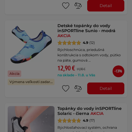
Detail
Detské topánky do vody
inSPORTline Sunio - modrá
AKCIA
4.9
(12)
Rýchloschnúca, priedušná
konštrukcia s odtokom vody, pútko
na päte, gumová …
12,90 €
14,90 €
-13%
Akcia
na sklade – 11.8. u Vás
Výmena veľkosti zadarmo
Detail
Topánky do vody inSPORTline
Solaric - čierna
AKCIA
4.9
(17)
Rýchlosťahovací systém, ochrana