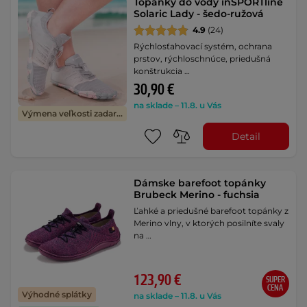
Topánky do vody inSPORTline
Solaric Lady - šedo-ružová
4.9
(24)
Rýchlosťahovací systém, ochrana
prstov, rýchloschnúce, priedušná
konštrukcia …
30,90 €
na sklade – 11.8. u Vás
Výmena veľkosti zadarmo
Detail
Dámske barefoot topánky
Brubeck Merino - fuchsia
Ľahké a priedušné barefoot topánky z
Merino vlny, v ktorých posilníte svaly
na …
123,90 €
SUPER
CENA
Výhodné splátky
na sklade – 11.8. u Vás