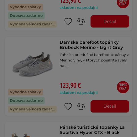
123,90 €
SUPER
CENA
Výhodné splátky
skladom na predajni
Doprava zadarmo
Detail
Výmena veľkosti zadarmo
Dámske barefoot topánky
Brubeck Merino - Light Grey
Ľahké a priedušné barefoot topánky z
Merino vlny, v ktorých posilníte svaly
na …
123,90 €
SUPER
CENA
Výhodné splátky
skladom na predajni
Doprava zadarmo
Detail
Výmena veľkosti zadarmo
Pánské turistické topánky La
Sportiva Hyper GTX - Black