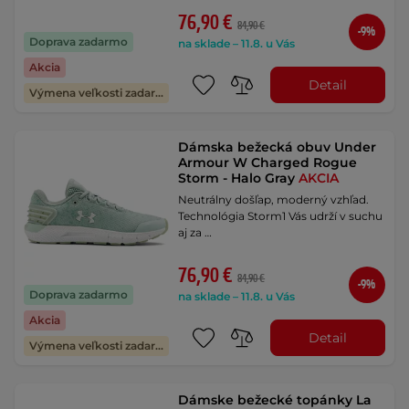
76,90 €
84,90 €
-9%
Doprava zadarmo
na sklade – 11.8. u Vás
Akcia
Detail
Výmena veľkosti zadarmo
Dámska bežecká obuv Under
Armour W Charged Rogue
Storm - Halo Gray
AKCIA
Neutrálny došľap, moderný vzhľad.
Technológia Storm1 Vás udrží v suchu
aj za …
76,90 €
84,90 €
-9%
Doprava zadarmo
na sklade – 11.8. u Vás
Akcia
Detail
Výmena veľkosti zadarmo
Dámske bežecké topánky La