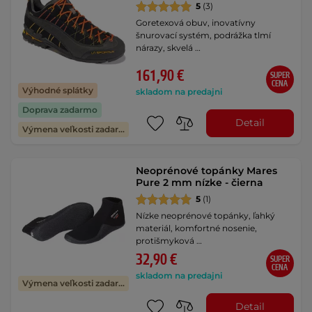
5
(3)
Goretexová obuv, inovatívny
šnurovací systém, podrážka tlmí
nárazy, skvelá …
161,90 €
SUPER
CENA
Výhodné splátky
skladom na predajni
Doprava zadarmo
Detail
Výmena veľkosti zadarmo
Neoprénové topánky Mares
Pure 2 mm nízke - čierna
5
(1)
Nízke neoprénové topánky, ľahký
materiál, komfortné nosenie,
protišmyková …
32,90 €
SUPER
CENA
skladom na predajni
Výmena veľkosti zadarmo
Detail