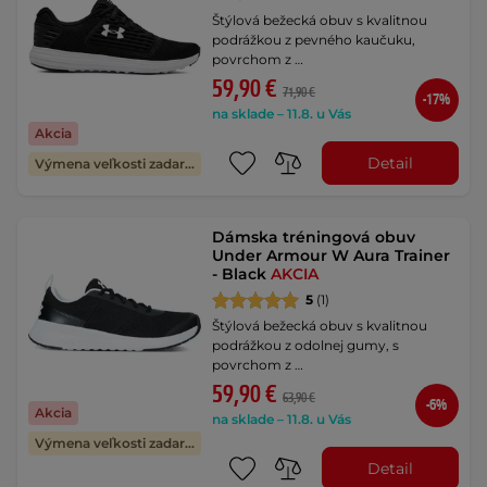
Štýlová bežecká obuv s kvalitnou
podrážkou z pevného kaučuku,
povrchom z …
59,90 €
71,90 €
-17%
na sklade – 11.8. u Vás
Akcia
Detail
Výmena veľkosti zadarmo
Dámska tréningová obuv
Under Armour W Aura Trainer
- Black
AKCIA
5
(1)
Štýlová bežecká obuv s kvalitnou
podrážkou z odolnej gumy, s
povrchom z …
59,90 €
63,90 €
-6%
Akcia
na sklade – 11.8. u Vás
Výmena veľkosti zadarmo
Detail