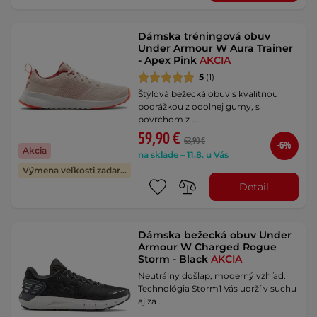
Dámska tréningová obuv
Under Armour W Aura Trainer
- Apex Pink
AKCIA
5
(1)
Štýlová bežecká obuv s kvalitnou
podrážkou z odolnej gumy, s
povrchom z …
59,90 €
63,90 €
-6%
Akcia
na sklade – 11.8. u Vás
Výmena veľkosti zadarmo
Detail
Dámska bežecká obuv Under
Armour W Charged Rogue
Storm - Black
AKCIA
Neutrálny došľap, moderný vzhľad.
Technológia Storm1 Vás udrží v suchu
aj za …