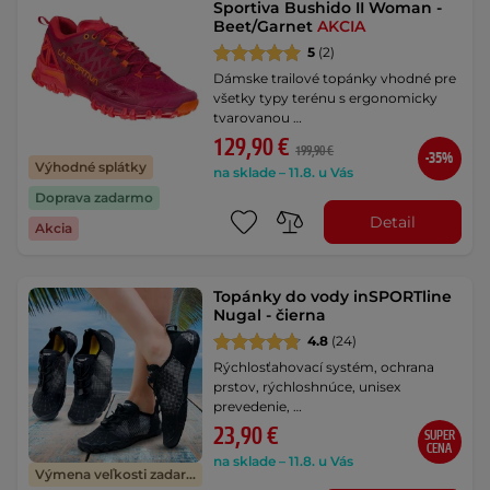
Sportiva Bushido II Woman -
Beet/Garnet
AKCIA
5
(2)
Dámske trailové topánky vhodné pre
všetky typy terénu s ergonomicky
tvarovanou …
129,90 €
199,90 €
-35%
Výhodné splátky
na sklade – 11.8. u Vás
Doprava zadarmo
Detail
Akcia
Topánky do vody inSPORTline
Nugal - čierna
4.8
(24)
Rýchlosťahovací systém, ochrana
prstov, rýchloshnúce, unisex
prevedenie, …
23,90 €
SUPER
CENA
na sklade – 11.8. u Vás
Výmena veľkosti zadarmo