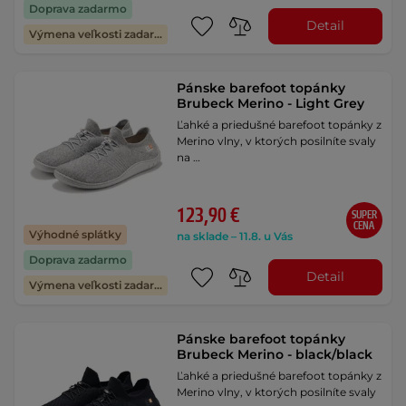
Doprava zadarmo
Detail
Výmena veľkosti zadarmo
Pánske barefoot topánky
Brubeck Merino - Light Grey
Ľahké a priedušné barefoot topánky z
Merino vlny, v ktorých posilníte svaly
na …
123,90 €
SUPER
CENA
Výhodné splátky
na sklade – 11.8. u Vás
Doprava zadarmo
Detail
Výmena veľkosti zadarmo
Pánske barefoot topánky
Brubeck Merino - black/black
Ľahké a priedušné barefoot topánky z
Merino vlny, v ktorých posilníte svaly