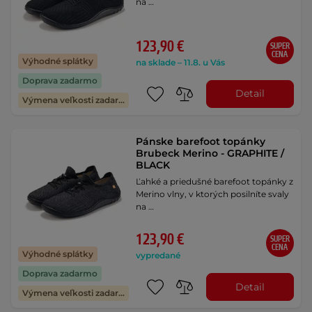
na …
123,90 €
SUPER
CENA
Výhodné splátky
na sklade – 11.8. u Vás
Doprava zadarmo
Detail
Výmena veľkosti zadarmo
Pánske barefoot topánky
Brubeck Merino - GRAPHITE /
BLACK
Ľahké a priedušné barefoot topánky z
Merino vlny, v ktorých posilníte svaly
na …
123,90 €
SUPER
CENA
Výhodné splátky
vypredané
Doprava zadarmo
Detail
Výmena veľkosti zadarmo