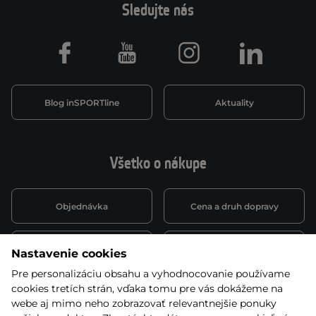
Sledujte nás
Facebook
Youtube
Instagram
LinkedIn
Blog inSPORTline
Aktuality
Všetko o nákupe
Objednávka
Cena a druh dopravy
Spôsob platby
Vernostný systém
Nastavenie cookies
Pre personalizáciu obsahu a vyhodnocovanie používame
cookies tretích strán, vďaka tomu pre vás dokážeme na
Montáž a servis
Reklamácie a záruka
webe aj mimo neho zobrazovať relevantnejšie ponuky