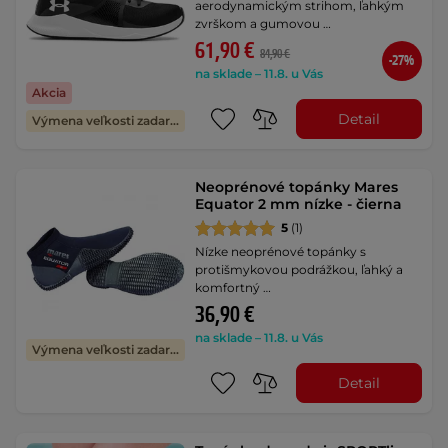
aerodynamickým strihom, ľahkým
zvrškom a gumovou …
61,90 €
84,90 €
-27%
na sklade – 11.8. u Vás
Akcia
Detail
Výmena veľkosti zadarmo
Neoprénové topánky Mares
Equator 2 mm nízke - čierna
5
(1)
Nízke neoprénové topánky s
protišmykovou podrážkou, ľahký a
komfortný …
36,90 €
na sklade – 11.8. u Vás
Výmena veľkosti zadarmo
Detail