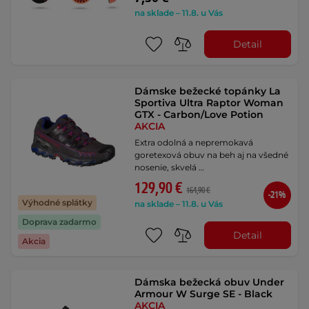
na sklade – 11.8. u Vás
Detail
Dámske bežecké topánky La
Sportiva Ultra Raptor Woman
GTX - Carbon/Love Potion
AKCIA
Extra odolná a nepremokavá
goretexová obuv na beh aj na všedné
nosenie, skvelá …
129,90 €
164,90 €
-21%
Výhodné splátky
na sklade – 11.8. u Vás
Doprava zadarmo
Detail
Akcia
Dámska bežecká obuv Under
Armour W Surge SE - Black
AKCIA