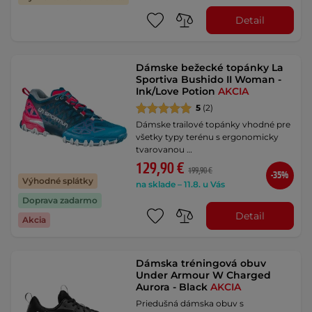
Detail
Dámske bežecké topánky La
Sportiva Bushido II Woman -
Ink/Love Potion
AKCIA
5
(2)
Dámske trailové topánky vhodné pre
všetky typy terénu s ergonomicky
tvarovanou …
129,90 €
199,90 €
-35%
Výhodné splátky
na sklade – 11.8. u Vás
Doprava zadarmo
Detail
Akcia
Dámska tréningová obuv
Under Armour W Charged
Aurora - Black
AKCIA
Priedušná dámska obuv s