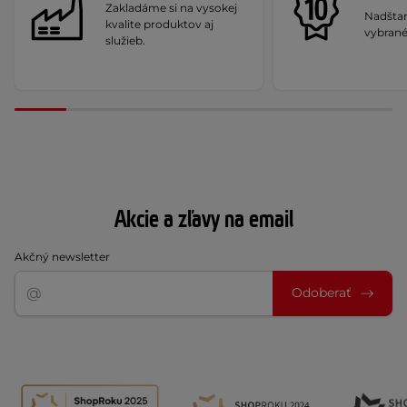
Zakladáme si na vysokej
Nadšta
kvalite produktov aj
vybrané
služieb.
Akcie a zľavy na email
Akčný newsletter
Odoberať