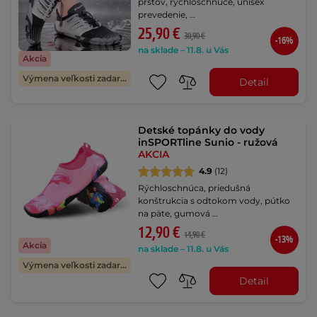
prstov, rýchloschnúce, unisex
prevedenie, …
25,90 €
30,90 €
-16%
na sklade – 11.8. u Vás
Akcia
Výmena veľkosti zadarmo
Detail
Detské topánky do vody
inSPORTline Sunio - ružová
AKCIA
4.9
(12)
Rýchloschnúca, priedušná
konštrukcia s odtokom vody, pútko
na päte, gumová …
12,90 €
14,90 €
-13%
Akcia
na sklade – 11.8. u Vás
Výmena veľkosti zadarmo
Detail