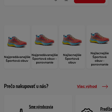
Najlacnejšie
Najpredávanejšie
Najlacnejšie
Najpredávanejšie
Športová
Športová obuv -
Športová
Športová obuv
obuv -
porovnanie
obuv
porovnanie
Prečo nakupovať u nás?
Viac výhod
Sme výrobcovia
Predĺže