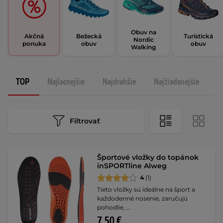
Obuv na
Akčná
Bežecká
Turistická
Nordic
ponuka
obuv
obuv
Walking
TOP
Najlacnejšie
Najdrahšie
Najžiadanejšie
N
Filtrovať
Športové vložky do topánok
inSPORTline Alweg
4
(1)
Tieto vložky sú ideálne na šport a
každodenné nosenie, zaručujú
pohodlie, …
7,50 €