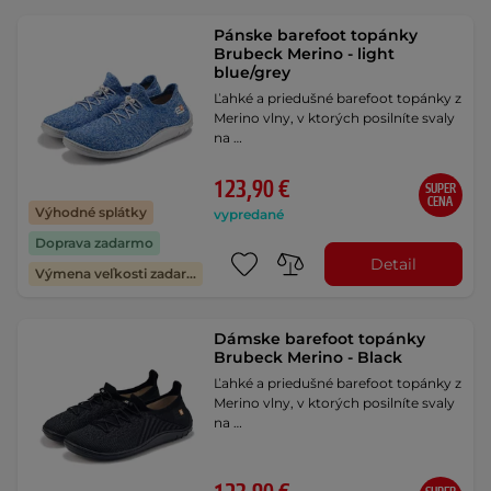
Pánske barefoot topánky
Brubeck Merino - light
blue/grey
Ľahké a priedušné barefoot topánky z
Merino vlny, v ktorých posilníte svaly
na …
123,90 €
SUPER
CENA
Výhodné splátky
vypredané
Doprava zadarmo
Detail
Výmena veľkosti zadarmo
Dámske barefoot topánky
Brubeck Merino - Black
Ľahké a priedušné barefoot topánky z
Merino vlny, v ktorých posilníte svaly
na …