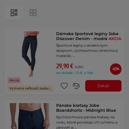
Dámske športové legíny Jobe
Discover Denim - modrá
AKCIA
Športové legíny s atraktívnym
dizajnom, rýchloschnúci stretchový
materiál, …
29,90 €
51,90 €
-42%
na sklade – 11.8. u Vás
Akcia
Detail
Výmena veľkosti zadarmo
Pánske kraťasy Jobe
Boardshorts - Midnight Blue
Rýchloschnúce pánske kraťasy na
vodu, ktoré ponúkajú UV ochranu a
zároveň aj …