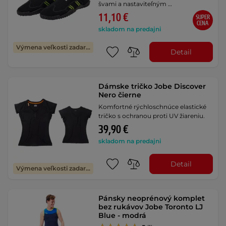
švami a nastaviteľným …
11,10 €
SUPER
CENA
skladom na predajni
Výmena veľkosti zadarmo
Detail
Dámske tričko Jobe Discover
Nero čierne
Komfortné rýchloschnúce elastické
tričko s ochranou proti UV žiareniu.
39,90 €
skladom na predajni
Detail
Výmena veľkosti zadarmo
Pánsky neoprénový komplet
bez rukávov Jobe Toronto LJ
Blue - modrá