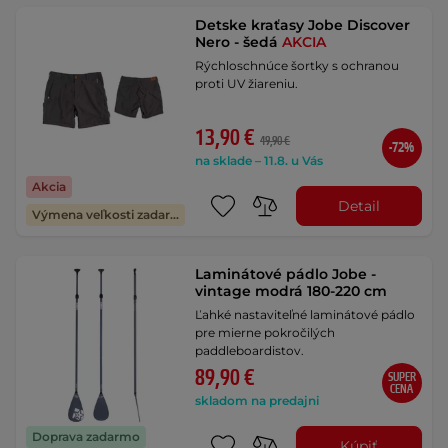
Detske kraťasy Jobe Discover
Nero - šedá
AKCIA
Rýchloschnúce šortky s ochranou
proti UV žiareniu.
13,90 €
49,90 €
-72%
na sklade – 11.8. u Vás
Akcia
Detail
Výmena veľkosti zadarmo
Laminátové pádlo Jobe -
vintage modrá 180-220 cm
Ľahké nastaviteľné laminátové pádlo
pre mierne pokročilých
paddleboardistov.
89,90 €
SUPER
CENA
skladom na predajni
Doprava zadarmo
Kúpiť