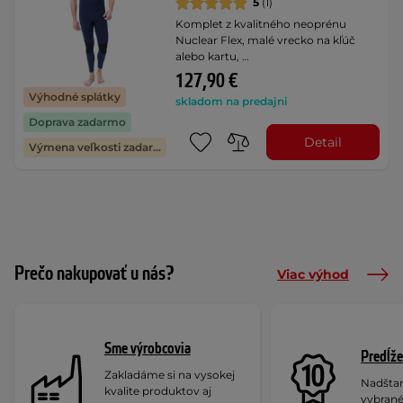
5
(1)
Komplet z kvalitného neoprénu
Nuclear Flex, malé vrecko na kľúč
alebo kartu, …
127,90 €
Výhodné splátky
skladom na predajni
Doprava zadarmo
Detail
Výmena veľkosti zadarmo
Prečo nakupovať u nás?
Viac výhod
Sme výrobcovia
Predĺže
Zakladáme si na vysokej
Nadšta
kvalite produktov aj
vybrané