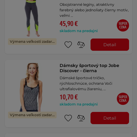
Obojstranné legíny, atraktívny
farebný alebo jednoliaty čierny motív,
veľmi …
45,90 €
SUPER
CENA
skladom na predajni
Výmena veľkosti zadarmo
Detail
Dámsky športový top Jobe
Discover - čierna
Dámské športové tričko,
rýchloschnúce, ochrana Voči
ultrafialovému žiareniu, …
10,70 €
SUPER
CENA
skladom na predajni
Výmena veľkosti zadarmo
Detail