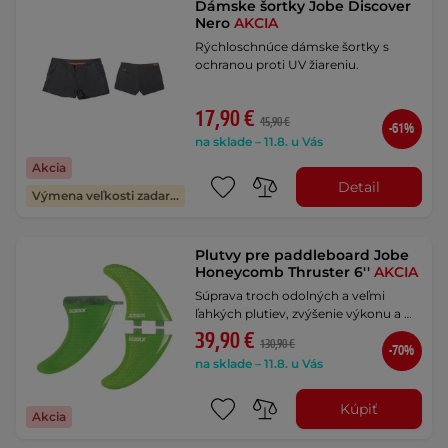
Dámske šortky Jobe Discover
Nero
AKCIA
Rýchloschnúce dámske šortky s
ochranou proti UV žiareniu.
17,90 €
45,90 €
-61%
na sklade – 11.8. u Vás
Akcia
Detail
Výmena veľkosti zadarmo
Plutvy pre paddleboard Jobe
Honeycomb Thruster 6''
AKCIA
Súprava troch odolných a veľmi
ľahkých plutiev, zvýšenie výkonu a …
39,90 €
130,90 €
-70%
na sklade – 11.8. u Vás
Kúpiť
Akcia