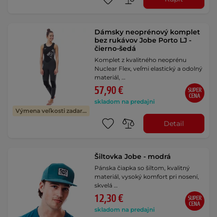
Dámsky neoprénový komplet
bez rukávov Jobe Porto LJ -
čierno-šedá
Komplet z kvalitného neoprénu
Nuclear Flex, veľmi elastický a odolný
materiál, …
57,90 €
SUPER
CENA
skladom na predajni
Výmena veľkosti zadarmo
Detail
Šiltovka Jobe - modrá
Pánska čiapka so šiltom, kvalitný
materiál, vysoký komfort pri nosení,
skvelá …
12,30 €
SUPER
CENA
skladom na predajni