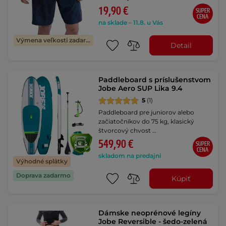
19,90 €
SUPER
CENA
na sklade – 11.8. u Vás
Výmena veľkosti zadarmo
Detail
Paddleboard s príslušenstvom
Jobe Aero SUP Lika 9.4
5
(1)
Paddleboard pre juniorov alebo
začiatočníkov do 75 kg, klasický
štvorcový chvost …
549,90 €
SUPER
CENA
skladom na predajni
Výhodné splátky
Doprava zadarmo
Kúpiť
Dámske neoprénové legíny
Jobe Reversible - šedo-zelená