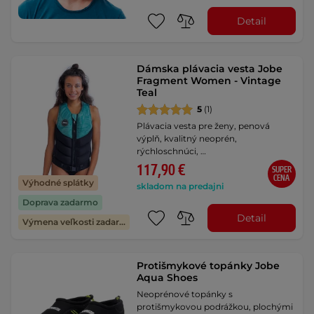
Detail
Dámska plávacia vesta Jobe
Fragment Women - Vintage
Teal
5
(1)
Plávacia vesta pre ženy, penová
výplň, kvalitný neoprén,
rýchloschnúci, …
117,90 €
SUPER
CENA
Výhodné splátky
skladom na predajni
Doprava zadarmo
Detail
Výmena veľkosti zadarmo
Protišmykové topánky Jobe
Aqua Shoes
Neoprénové topánky s
protišmykovou podrážkou, plochými