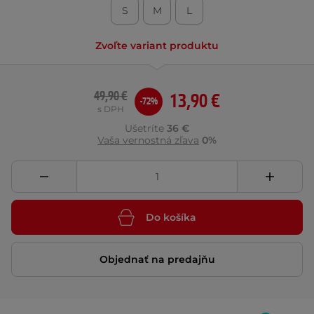
S
M
L
Zvoľte variant produktu
49,90 €
13,90 €
-72%
s DPH
Ušetríte
36 €
Vaša vernostná zľava
0%
Do košíka
Objednať na predajňu