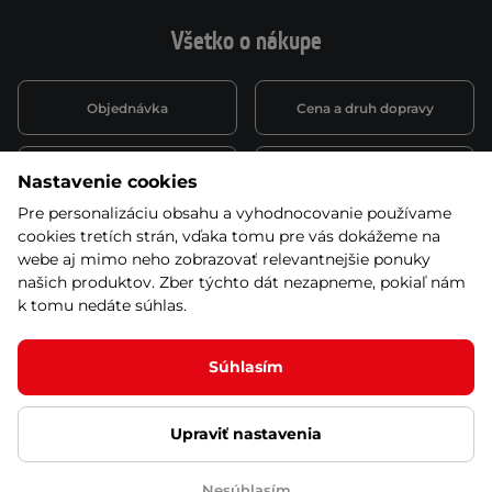
Všetko o nákupe
Objednávka
Cena a druh dopravy
Spôsob platby
Vernostný systém
Nastavenie cookies
Pre personalizáciu obsahu a vyhodnocovanie používame
cookies tretích strán, vďaka tomu pre vás dokážeme na
Montáž a servis
Reklamácie a záruka
webe aj mimo neho zobrazovať relevantnejšie ponuky
našich produktov. Zber týchto dát nezapneme, pokiaľ nám
k tomu nedáte súhlas.
Kariéra
Obchodné podmienky
Súhlasím
Upraviť nastavenia
© 2026 Stores inSPORTline SK, s.r.o. Všetky práva vyhradené
Ochrana osobných údajov
Nastavenie cookies
Nesúhlasím