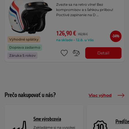
Zvezte sa na retro vlne! Bez
kompromisov a s ľahkou prilbou!
Poctivé zapínanie na D …
126,90 €
192,90 €
-34%
Výhodné splátky
na sklade – 12.8. u Vás
Doprava zadarmo
Detail
Záruka 5 rokov
Prečo nakupovať u nás?
Viac výhod
Sme výrobcovia
Predĺže
Zakladáme si na vysokej