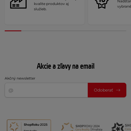
Nadšta
kvalite produktov aj
vybrané
služieb.
Akcie a zľavy na email
Akčný newsletter
Odoberať