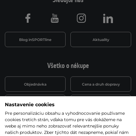
Sledujte nás
Facebook
Youtube
Instagram
LinkedIn
Blog inSPORTline
Aktuality
Všetko o nákupe
Objednávka
Cena a druh dopravy
Spôsob platby
Vernostný systém
Nastavenie cookies
Pre personalizáciu obsahu a vyhodnocovanie používame
cookies tretích strán, vďaka tomu pre vás dokážeme na
Montáž a servis
Reklamácie a záruka
webe aj mimo neho zobrazovať relevantnejšie ponuky
našich produktov. Zber týchto dát nezapneme, pokiaľ nám