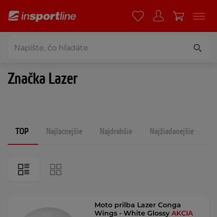
Značka Lazer
TOP
Najlacnejšie
Najdrahšie
Najžiadanejšie
N
Moto prilba Lazer Conga
Wings - White Glossy
AKCIA