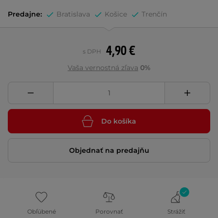
Predajne:
Bratislava
Košice
Trenčín
4,90 €
s DPH
Vaša vernostná zľava
0%
Do košíka
Objednať na predajňu
Obľúbené
Porovnať
Strážiť