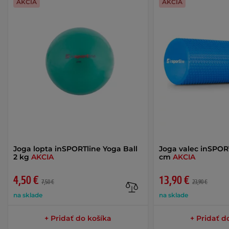
AKCIA
AKCIA
Joga lopta inSPORTline Yoga Ball
Joga valec inSPORT
2 kg
AKCIA
cm
AKCIA
4,50 €
13,90 €
7,50 €
23,90 €
na sklade
na sklade
+ Pridať do košíka
+ Pridať d