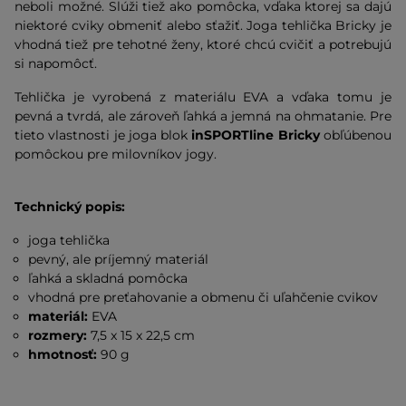
neboli možné. Slúži tiež ako pomôcka, vďaka ktorej sa dajú
niektoré cviky obmeniť alebo sťažiť. Joga tehlička Bricky je
vhodná tiež pre tehotné ženy, ktoré chcú cvičiť a potrebujú
si napomôcť.
Tehlička je vyrobená z materiálu EVA a vďaka tomu je
pevná a tvrdá, ale zároveň ľahká a jemná na ohmatanie. Pre
tieto vlastnosti je joga blok
inSPORTline Bricky
obľúbenou
pomôckou pre milovníkov jogy.
Technický popis:
joga tehlička
pevný, ale príjemný materiál
ľahká a skladná pomôcka
vhodná pre preťahovanie a obmenu či uľahčenie cvikov
materiál:
EVA
rozmery:
7,5 x 15 x 22,5 cm
hmotnosť:
90 g