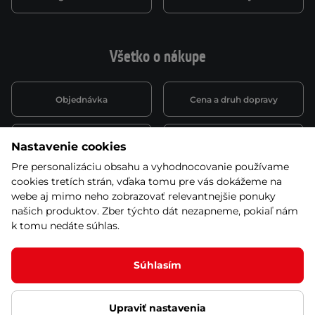
Všetko o nákupe
Objednávka
Cena a druh dopravy
Spôsob platby
Vernostný systém
Nastavenie cookies
Pre personalizáciu obsahu a vyhodnocovanie používame
cookies tretích strán, vďaka tomu pre vás dokážeme na
Montáž a servis
Reklamácie a záruka
webe aj mimo neho zobrazovať relevantnejšie ponuky
našich produktov. Zber týchto dát nezapneme, pokiaľ nám
k tomu nedáte súhlas.
Kariéra
Obchodné podmienky
Súhlasím
Upraviť nastavenia
© 2026 Stores inSPORTline SK, s.r.o. Všetky práva vyhradené