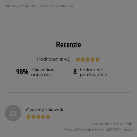
Obrázky majú iba ilustračný charakter.
Recenzie
Hodnotenie: 4.9
zákazníkov
hodnotení
98%
8
odporúča
používateľov
Overený zákazník
OZ
Hodnotené: 30. 4. 2016
Produkt zakúpený na inSPORTline.cz