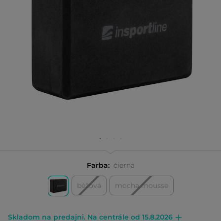
Farba:
čierna
béžová
mocha mousse
Skladom na predajni. Na centrále od 15.8.2026