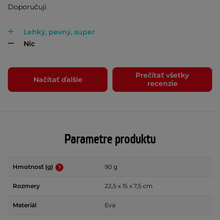
Doporučuji
Lehký, pevný, super
Nic
Prečítať všetky
Načítať ďalšie
recenzie
Parametre produktu
Hmotnosť (g)
90 g
Rozmery
22,5 x 15 x 7,5 cm
Materiál
Eva