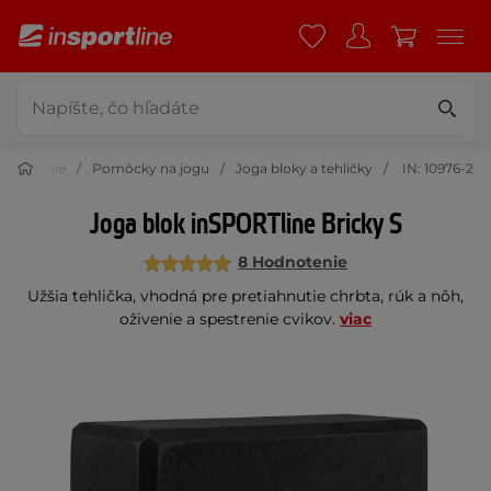
 cvičenie
Pomôcky na jogu
Joga bloky a tehličky
IN: 10976-2
Joga blok inSPORTline Bricky S
8 Hodnotenie
Užšia tehlička, vhodná pre pretiahnutie chrbta, rúk a nôh,
oživenie a spestrenie cvikov.
viac