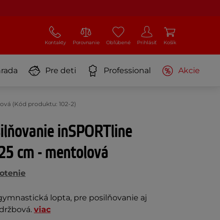
Kontakty
Porovnanie
Obľúbené
Prihlásiť
Košík
rada
Pre deti
Professional
Akcie
ová (Kód produktu: 102-2)
ilňovanie inSPORTline
 25 cm - mentolová
otenie
ymnastická lopta, pre posilňovanie aj
držbová.
viac