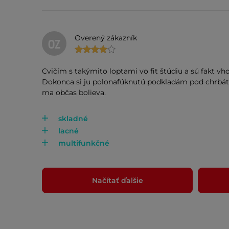
Overený zákazník
OZ
Cvičím s takýmito loptami vo fit štúdiu a sú fakt vho
Dokonca si ju polonafúknutú podkladám pod chrbát 
ma občas bolieva.
skladné
lacné
multifunkčné
Načítať ďalšie