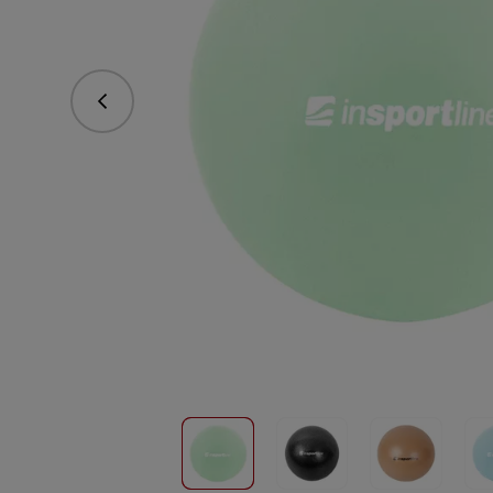
Predchádzajúce