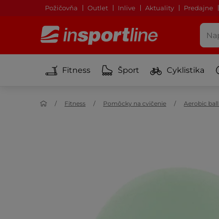
Požičovňa
Outlet
Inlive
Aktuality
Predajne
Fitness
Šport
Cyklistika
Fitness
Pomôcky na cvičenie
Aerobic ball