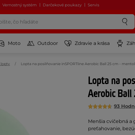
Vernostný systém
Darčekové poukazy
Servis
Moto
Outdoor
Zdravie a krása
Záh
 lopty
Lopta na posilňovanie inSPORTline Aerobic Ball 25 cm - mentol
Lopta na pos
Aerobic Ball
93 Hodn
Menšia cvičebná a g
preťahovanie, bezú