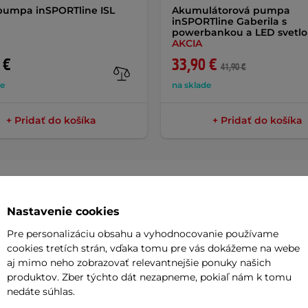
pumpa inSPORTline ISL
Akumulátorová pumpa
inSPORTline Gaberila s
powerbankou a LED svetl
AKCIA
 €
33,90 €
41,90 €
de
na sklade
+ Pridať do košíka
+ Pridať do košíka
Nastavenie cookies
Parame
Pre personalizáciu obsahu a vyhodnocovanie používame
cookies tretích strán, vďaka tomu pre vás dokážeme na webe
aj mimo neho zobrazovať relevantnejšie ponuky našich
 cm
má neuveriteľne široké možnosti
produktov. Zber týchto dát nezapneme, pokiaľ nám k tomu
Maximálna 
nedáte súhlas.
anie, stabilizačné cvičenia, aerobic aj
Priemer