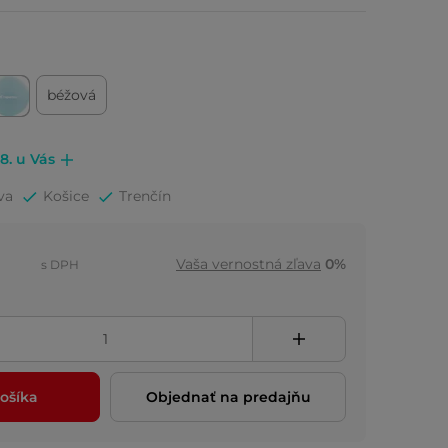
béžová
.8. u Vás
va
Košice
Trenčín
Vaša vernostná zľava
0%
s DPH
ošíka
Objednať na predajňu