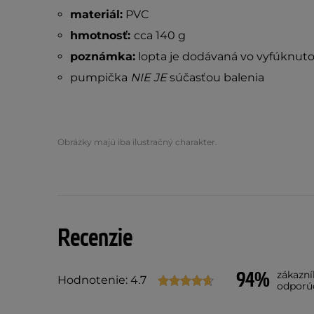
materiál:
PVC
hmotnosť:
cca 140 g
poznámka:
lopta je dodávaná vo vyfúknut
pumpička
NIE JE
súčasťou balenia
Obrázky majú iba ilustračný charakter.
Recenzie
94%
zákazn
Hodnotenie: 4.7
odporú