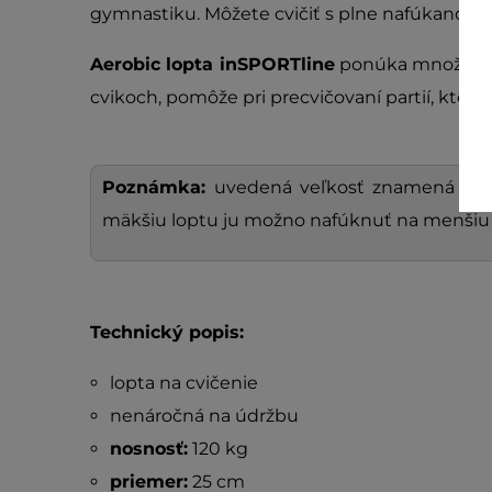
gymnastiku. Môžete cvičiť s plne nafúkanou l
Aerobic lopta inSPORTline
ponúka množstvo 
cvikoch, pomôže pri precvičovaní partií, ktor
Poznámka:
uvedená veľkosť znamená nafú
mäkšiu loptu ju možno nafúknuť na menšiu v
Technický popis:
lopta na cvičenie
nenáročná na údržbu
nosnosť:
120 kg
priemer:
25 cm