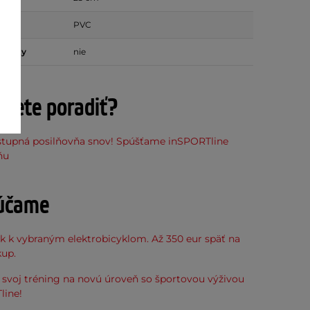
PVC
stupky
nie
ujete poradiť?
stupná posilňovňa snov! Spúšťame inSPORTline
ňu
účame
k k vybraným elektrobicyklom. Až 350 eur späť na
kup.
svoj tréning na novú úroveň so športovou výživou
line!