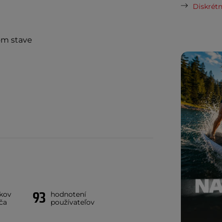
Diskrétn
om stave
93
íkov
hodnotení
ča
používateľov