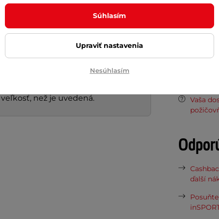
optou, ale aj s podhustenou loptou.
Súhlasím
Materiál
variantov prevedenia pri jednotlivých
Masážne vý
é by sme bez neho preťahovali ťažko.
Upraviť nastavenia
Potreb
Nesúhlasím
knutie na maximálnu tvrdosť - pre
eľkosť, než je uvedená.
Vaša do
požičov
Odpor
Cashbac
ďalší ná
Posuňte 
inSPORT