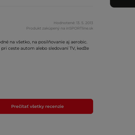
Hodnotené: 13. 5. 2013
Produkt zakúpený na inSPORTline.sk
dné na všetko, na posilňovanie aj aerobic.
pri ceste autom alebo sledovaní TV, keďže
Prečítať všetky recenzie