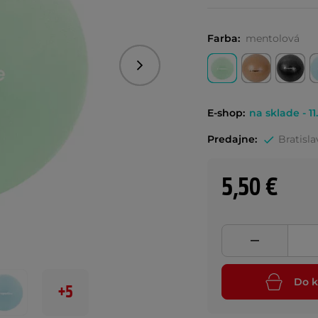
Farba:
mentolová
Nasledujúce
E-shop:
na sklade - 11
Predajne:
Bratisla
5,50 €
Do k
+5