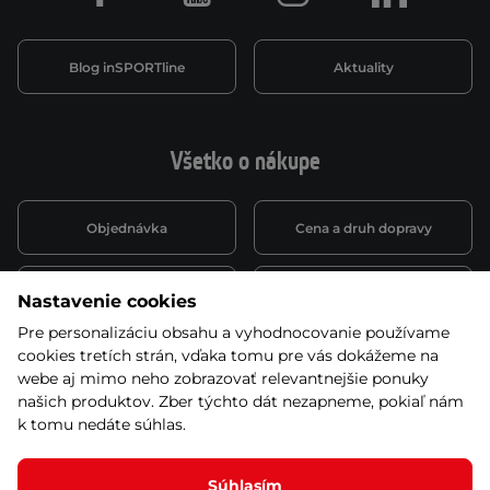
Blog inSPORTline
Aktuality
Všetko o nákupe
Objednávka
Cena a druh dopravy
Spôsob platby
Vernostný systém
Nastavenie cookies
Pre personalizáciu obsahu a vyhodnocovanie používame
cookies tretích strán, vďaka tomu pre vás dokážeme na
Montáž a servis
Reklamácie a záruka
webe aj mimo neho zobrazovať relevantnejšie ponuky
našich produktov. Zber týchto dát nezapneme, pokiaľ nám
k tomu nedáte súhlas.
Kariéra
Obchodné podmienky
Súhlasím