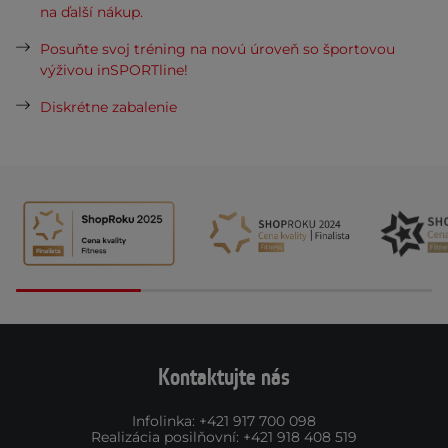
na ďalší nákup.
Posuňte svoj tréning na novú úroveň so športovou
výživou inSPORTline!
Diskrétne zabalenie
Kontaktujte nás
Infolinka
:
+421 917 700 098
Realizácia posilňovní
:
+421 918 408 519