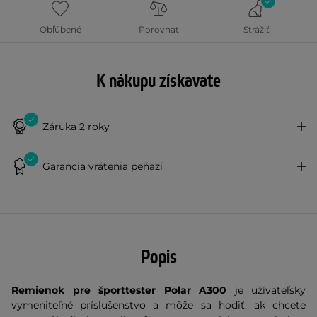
Obľúbené
Porovnať
Strážiť
K nákupu získavate
Záruka 2 roky
Garancia vrátenia peňazí
Popis
Remienok pre športtester Polar A300
je užívateľsky
vymeniteľné príslušenstvo a môže sa hodiť, ak chcete