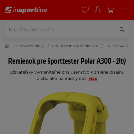
oje
Športové hodinky
Príslušenstvo k hodinkám
IN: 91054250
Remienok pre športtester Polar A300 - žltý
Užívateľsky vymeniteľné príslušenstvo k zmene dizajnu
alebo ako náhradný diel.
viac