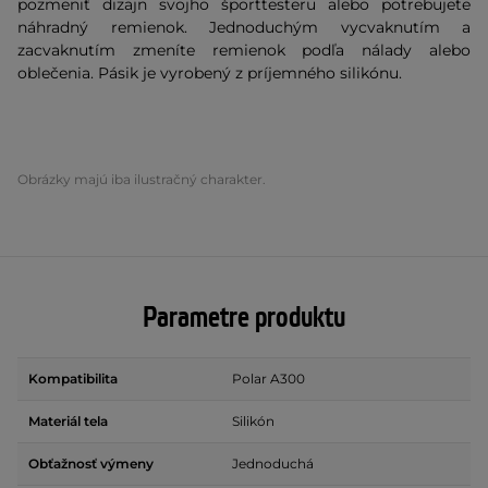
pozmeniť dizajn svojho športtesteru alebo potrebujete
náhradný remienok. Jednoduchým vycvaknutím a
zacvaknutím zmeníte remienok podľa nálady alebo
oblečenia. Pásik je vyrobený z príjemného silikónu.
Obrázky majú iba ilustračný charakter.
Parametre produktu
Kompatibilita
Polar A300
Materiál tela
Silikón
Obťažnosť výmeny
Jednoduchá