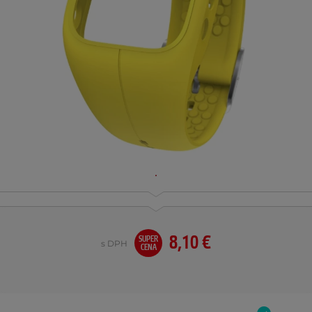
8,10 €
SUPER
s DPH
CENA