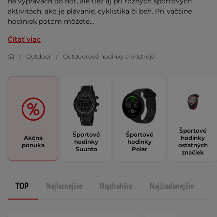
na výpravách do hôr, ale tiež aj pri rôznych športových
aktivitách, ako je plávanie, cyklistika či beh. Pri väčšine
hodiniek potom môžete...
Čítať viac
Outdoor
Outdoorové hodinky a prístroje
Športové
Športové
Športové
Akčná
hodinky
hodinky
hodinky
ponuka
ostatných
Suunto
Polar
značiek
TOP
Najlacnejšie
Najdrahšie
Najžiadanejšie
N