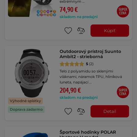
extrémnym …
74,90 €
SUPER
CENA
skladom na predajni
Kúpiť
Outdoorový prístroj Suunto
Ambit2 - strieborná
5
(2)
Telo z polyamidu so sklenými
vláknami, náramok TPU, hliníková
luneta, napájací …
204,90 €
SUPER
CENA
skladom na predajni
Výhodné splátky
Doprava zadarmo
Detail
Športové hodinky POLAR