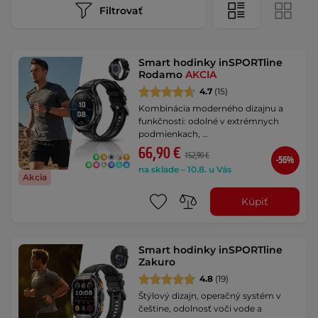
Filtrovať
Smart hodinky inSPORTline
Rodamo
AKCIA
4.7
(15)
Kombinácia moderného dizajnu a
funkčnosti: odolné v extrémnych
podmienkach, …
66,90 €
152,90 €
-56%
na sklade – 10.8. u Vás
Akcia
Kúpiť
Smart hodinky inSPORTline
Zakuro
4.8
(19)
Štýlový dizajn, operačný systém v
češtine, odolnosť voči vode a