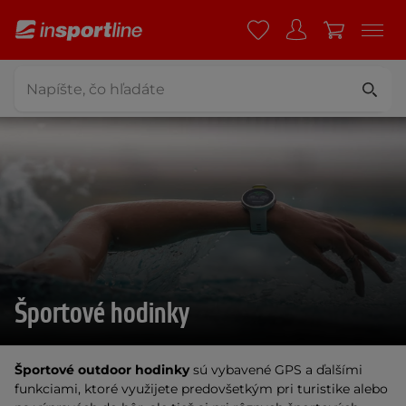
Športové hodinky
Športové outdoor hodinky
sú vybavené GPS a ďalšími
funkciami, ktoré využijete predovšetkým pri turistike alebo