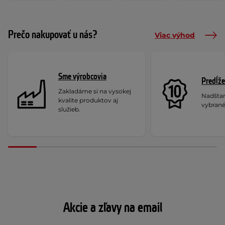
Prečo nakupovať u nás?
Viac výhod
Sme výrobcovia
Predĺže
Zakladáme si na vysokej
Nadšta
kvalite produktov aj
vybrané
služieb.
Akcie a zľavy na email