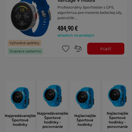
Vantage V modrá
Profesionálny športtester s GPS,
algoritmus pre meranie bežeckej sily,
pokročilé …
484,90 €
skladom na predajni
Výhodné splátky
Kúpiť
Doprava zadarmo
Najpredávanejšie
Najlacnejšie
Najpredávanejšie
Najlacnejšie
Športové
Športové
Športové
Športové
hodinky -
hodinky -
hodinky
hodinky
porovnanie
porovnanie