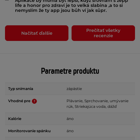
Aplikace by mohla být lepší, když srovnám s zepp
life a honor pro zdraví je to velká slabina ,a to si
nemyslím že ty app jsou bůh ví jak sůpr.
Prečítať všetky
Načítať ďalšie
recenzie
Parametre produktu
Typ snímania
zápästie
Vhodné pre
Plávanie, Sprchovanie, umývanie
rúk, Striekajúca voda, dážď
Kalórie
áno
Monitorovanie spánku
áno