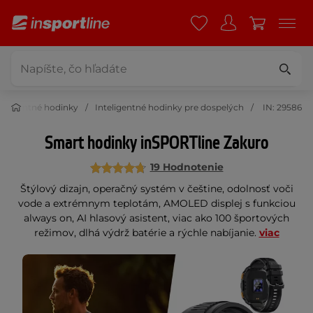
teligentné hodinky
Inteligentné hodinky pre dospelých
IN: 29586
Smart hodinky inSPORTline Zakuro
19 Hodnotenie
Štýlový dizajn, operačný systém v češtine, odolnosť voči
vode a extrémnym teplotám, AMOLED displej s funkciou
always on, AI hlasový asistent, viac ako 100 športových
režimov, dlhá výdrž batérie a rýchle nabíjanie.
viac