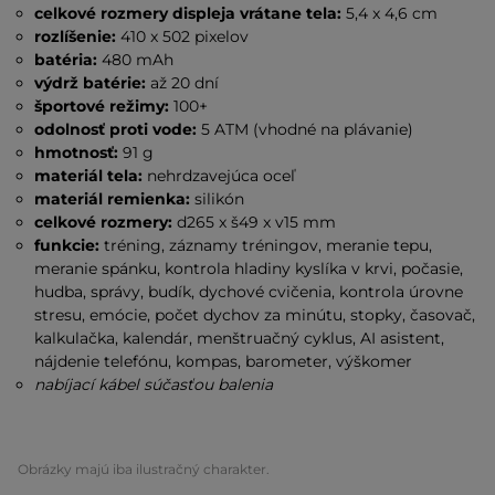
celkové rozmery displeja vrátane tela:
5,4 x 4,6 cm
rozlíšenie:
410 x 502 pixelov
batéria:
480 mAh
výdrž batérie:
až 20 dní
športové režimy:
100+
odolnosť proti vode:
5 ATM (vhodné na plávanie)
hmotnosť:
91 g
materiál tela:
nehrdzavejúca oceľ
materiál remienka:
silikón
celkové rozmery:
d265 x š49 x v15 mm
funkcie:
tréning, záznamy tréningov, meranie tepu,
meranie spánku, kontrola hladiny kyslíka v krvi, počasie,
hudba, správy, budík, dychové cvičenia, kontrola úrovne
stresu, emócie, počet dychov za minútu, stopky, časovač,
kalkulačka, kalendár, menštruačný cyklus, AI asistent,
nájdenie telefónu, kompas, barometer, výškomer
nabíjací kábel súčasťou balenia
Obrázky majú iba ilustračný charakter.