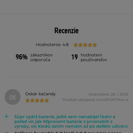
Recenzie
Hodnotenie: 4.8
zákazníkov
hodnotení
96%
19
odporúča
používateľov
Oskár kačandy
Hodnotené: 26. 1. 2026
OK
Produkt zakúpený na inSPORTline.cz
Sůpr vydrž baterie, ještě sem nenabíjel 14dní a
pořád víc jak 50procent baterie z prvonabití z
výroby, víc kladů zatím nemám až po delším užívání.