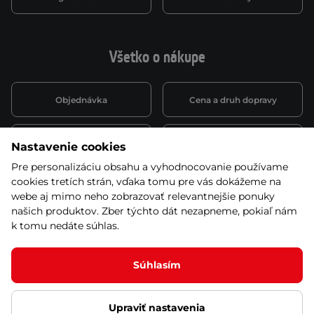
Všetko o nákupe
Objednávka
Cena a druh dopravy
Spôsob platby
Vernostný systém
Nastavenie cookies
Pre personalizáciu obsahu a vyhodnocovanie používame
cookies tretích strán, vďaka tomu pre vás dokážeme na
Montáž a servis
Reklamácie a záruka
webe aj mimo neho zobrazovať relevantnejšie ponuky
našich produktov. Zber týchto dát nezapneme, pokiaľ nám
k tomu nedáte súhlas.
Kariéra
Obchodné podmienky
Súhlasím
Upraviť nastavenia
© 2026 Stores inSPORTline SK, s.r.o. Všetky práva vyhradené