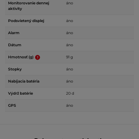
Monitorovanie dennej
áno
aktivity
Podsvietený displej
áno
Alarm
áno
Dátum
áno
Hmotnosť (g)
91 g
Stopky
áno
Nabíjacia batéria
áno
Výdrž batérie
20 d
GPS
áno