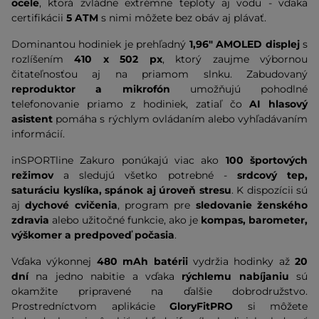
ocele
, ktorá zvládne extrémne teploty aj vodu - vďaka
certifikácii
5 ATM
s nimi môžete bez obáv aj plávať.
Dominantou hodiniek je prehľadný
1,96" AMOLED displej
s
rozlíšením
410 x 502 px
, ktorý zaujme výbornou
čitateľnosťou aj na priamom slnku. Zabudovaný
reproduktor a mikrofón
umožňujú pohodlné
telefonovanie priamo z hodiniek, zatiaľ čo
AI
hlasový
asistent
pomáha s rýchlym ovládaním alebo vyhľadávaním
informácií.
inSPORTline Zakuro ponúkajú viac ako
100 športových
režimov
a sledujú všetko potrebné -
srdcový tep,
saturáciu kyslíka, spánok aj úroveň stresu
. K dispozícii sú
aj
dychové cvičenia
, program pre
sledovanie ženského
zdravia
alebo užitočné funkcie, ako je
kompas, barometer,
výškomer a predpoveď počasia
.
Vďaka výkonnej
480 mAh batérii
vydržia hodinky až
20
dní
na jedno nabitie a vďaka
rýchlemu nabíjaniu
sú
okamžite pripravené na ďalšie dobrodružstvo.
Prostredníctvom aplikácie
GloryFitPRO
si môžete