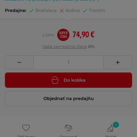
Predajne:
Bratislava
Košice
Trenčín
74,90 €
SUPER
s DPH
CENA
Vaša vernostná zľava
0%
Do košíka
Objednať na predajňu
Obľúbené
Porovnať
Strážiť