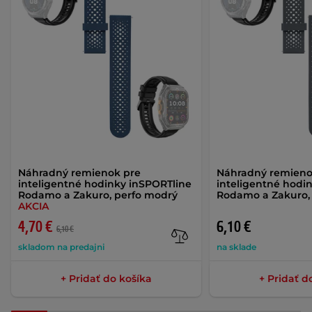
Náhradný remienok pre
Náhradný remieno
inteligentné hodinky inSPORTline
inteligentné hodi
Rodamo a Zakuro, perfo modrý
Rodamo a Zakuro, 
AKCIA
4,70 €
6,10 €
6,10 €
skladom na predajni
na sklade
+ Pridať do košíka
+ Pridať d