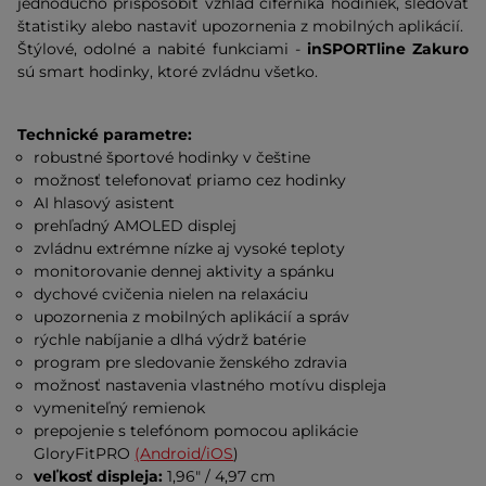
jednoducho prispôsobiť vzhľad ciferníka hodiniek, sledovať
štatistiky alebo nastaviť upozornenia z mobilných aplikácií.
Štýlové, odolné a nabité funkciami -
inSPORTline Zakuro
sú smart hodinky, ktoré zvládnu všetko.
Technické parametre:
robustné športové hodinky v češtine
možnosť telefonovať priamo cez hodinky
AI hlasový asistent
prehľadný AMOLED displej
zvládnu extrémne nízke aj vysoké teploty
monitorovanie dennej aktivity a spánku
dychové cvičenia nielen na relaxáciu
upozornenia z mobilných aplikácií a správ
rýchle nabíjanie a dlhá výdrž batérie
program pre sledovanie ženského zdravia
možnosť nastavenia vlastného motívu displeja
vymeniteľný remienok
prepojenie s telefónom pomocou aplikácie
GloryFitPRO
(
Android/iOS
)
veľkosť displeja:
1,96" / 4,97 cm