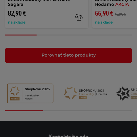
Sagara
Rodamo
AKCIA
82,90 €
66,90 €
152,90 €
na sklade
na sklade
Porovnať tieto produkty