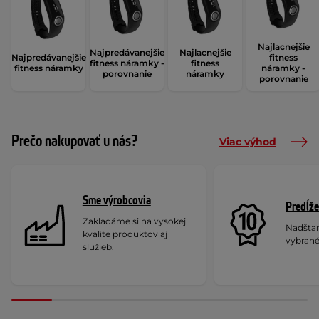
Najlacnejšie
Najpredávanejšie
Najlacnejšie
Najpredávanejšie
fitness
fitness náramky -
fitness
fitness náramky
náramky -
porovnanie
náramky
porovnanie
Prečo nakupovať u nás?
Viac výhod
Sme výrobcovia
Predĺže
Zakladáme si na vysokej
Nadšta
kvalite produktov aj
vybrané
služieb.