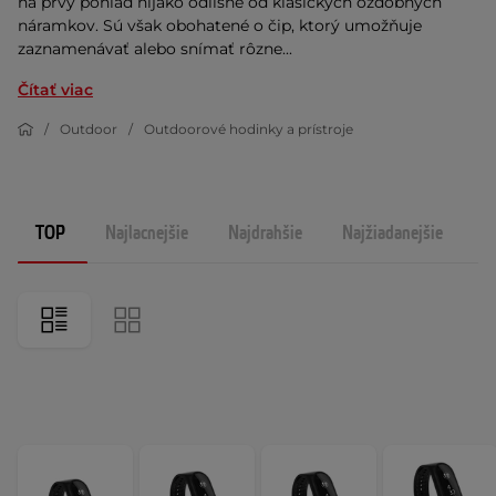
na prvý pohľad nijako odlišné od klasických ozdobných
náramkov. Sú však obohatené o čip, ktorý umožňuje
zaznamenávať alebo snímať rôzne...
Čítať viac
Outdoor
Outdoorové hodinky a prístroje
TOP
Najlacnejšie
Najdrahšie
Najžiadanejšie
N