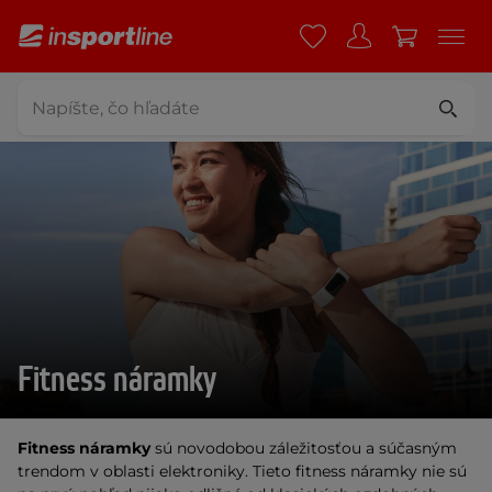
Fitness náramky
Fitness náramky
sú novodobou záležitosťou a súčasným
trendom v oblasti elektroniky. Tieto fitness náramky nie sú