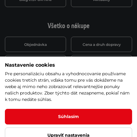
Všetko o nákupe
Objednávka
Cena a druh dopravy
Spôsob platby
Vernostný systém
Nastavenie cookies
Pre personalizáciu obsahu a vyhodnocovanie používame
cookies tretích strán, vďaka tomu pre vás dokážeme na
Montáž a servis
Reklamácie a záruka
webe aj mimo neho zobrazovať relevantnejšie ponuky
našich produktov. Zber týchto dát nezapneme, pokiaľ nám
k tomu nedáte súhlas.
Kariéra
Obchodné podmienky
Súhlasím
Upraviť nastavenia