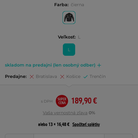
Farba:
čierna
Veľkosť:
L
L
skladom na predajni (len osobný odber)
Predajne:
Bratislava
Košice
Trenčín
189,90 €
SUPER
s DPH
CENA
Vaša vernostná zľava
0%
alebo 13 × 16,48 €
Spočítať splátky