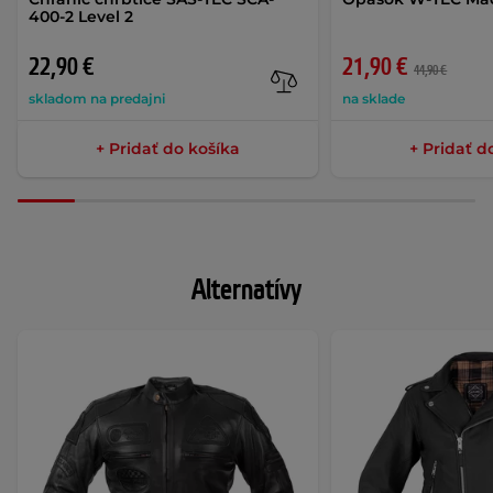
400-2 Level 2
22,90 €
21,90 €
44,90 €
skladom na predajni
na sklade
+ Pridať do košíka
+ Pridať d
Alternatívy