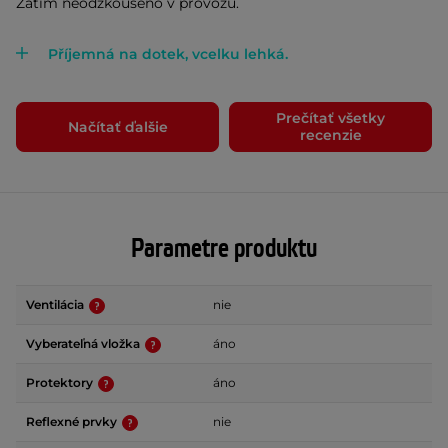
Zatím neodzkoušeno v provozu.
Příjemná na dotek, vcelku lehká.
Prečítať všetky
Načítať ďalšie
recenzie
Parametre produktu
Ventilácia
nie
Vyberateľná vložka
áno
Protektory
áno
Reflexné prvky
nie