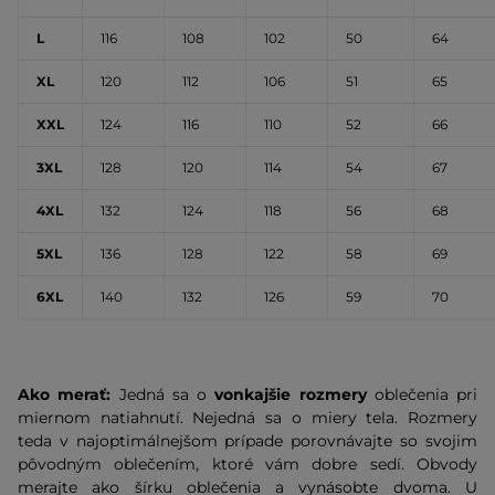
L
116
108
102
50
64
XL
120
112
106
51
65
XXL
124
116
110
52
66
3XL
128
120
114
54
67
4XL
132
124
118
56
68
5XL
136
128
122
58
69
6XL
140
132
126
59
70
Ako merať:
Jedná sa o
vonkajšie rozmery
oblečenia pri
miernom natiahnutí. Nejedná sa o miery tela. Rozmery
teda v najoptimálnejšom prípade porovnávajte so svojim
pôvodným oblečením, ktoré vám dobre sedí. Obvody
merajte ako šírku oblečenia a vynásobte dvoma. U