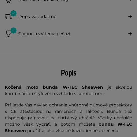
Doprava zadarmo
Garancia vrátenia peňazí
Popis
Kožená moto bunda W-TEC Sheawen
je skvelou
kombináciou štýlového vzhľadu s komfortom.
Pri jazde Vás naviac ochránia vnútorné gumové protektory
s CE atestáciou na ramenách a lakťoch. Bunda tiež
disponuje prípravou na chrbtový chránič. Všetky chrániče
možno však vybrať, a potom môžete
bundu W-TEC
Sheawen
použiť aj ako vkusné každodenné oblečenie.