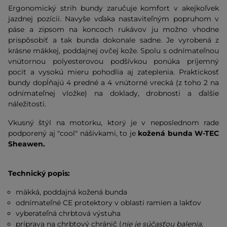
Ergonomický strih bundy zaručuje komfort v akejkoľvek
jazdnej pozícii. Navyše vďaka nastaviteľným popruhom v
páse a zipsom na koncoch rukávov ju možno vhodne
prispôsobiť a tak bunda dokonale sadne. Je vyrobená z
krásne mäkkej, poddajnej ovčej kože. Spolu s odnímateľnou
vnútornou polyesterovou podšívkou ponúka príjemný
pocit a vysokú mieru pohodlia aj zateplenia. Praktickosť
bundy dopĺňajú 4 predné a 4 vnútorné vrecká (z toho 2 na
odnímateľnej vložke) na doklady, drobnosti a ďalšie
náležitosti.
Vkusný štýl na motorku, ktorý je v neposlednom rade
podporený aj "cool" nášivkami, to je
kožená bunda W-TEC
Sheawen.
Technický popis:
mäkká, poddajná kožená bunda
odnímateľné CE protektory v oblasti ramien a lakťov
vyberateľná chrbtová výstuha
príprava na chrbtový chránič (
nie je súčasťou balenia
,