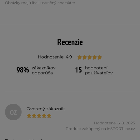
Obrázky majú iba ilustračný charakter.
Recenzie
Hodnotenie: 4.9
zákazníkov
hodnotení
98%
15
odporúča
používateľov
Overený zákazník
OZ
Hodnotené: 6. 8. 2025
Produkt zakúpený na inSPORTline.cz