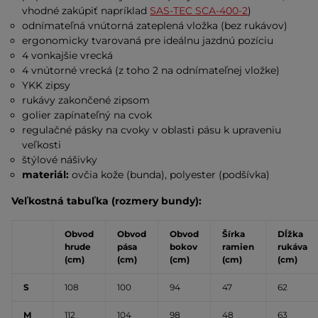
vhodné zakúpiť napríklad
SAS-TEC SCA-400-2
)
odnímateľná vnútorná zateplená vložka (bez rukávov)
ergonomicky tvarovaná pre ideálnu jazdnú pozíciu
4 vonkajšie vrecká
4 vnútorné vrecká (z toho 2 na odnímateľnej vložke)
YKK zipsy
rukávy zakončené zipsom
golier zapínateľný na cvok
regulačné pásky na cvoky v oblasti pásu k upraveniu
veľkosti
štýlové nášivky
materiál:
ovčia kože (bunda), polyester (podšívka)
Veľkostná tabuľka (rozmery bundy):
Obvod
Obvod
Obvod
Šírka
Dĺžka
hrude
pása
bokov
ramien
rukáva
(cm)
(cm)
(cm)
(cm)
(cm)
S
108
100
94
47
62
M
112
104
98
48
63