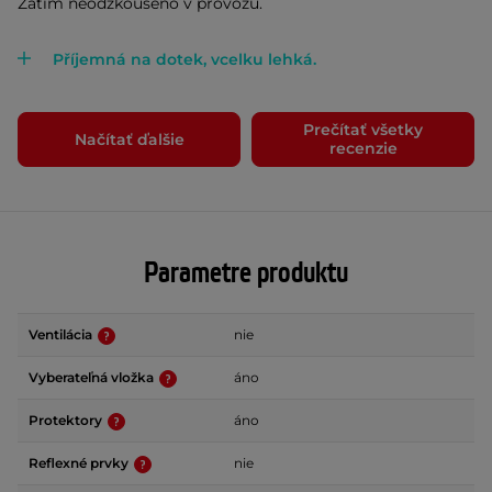
Zatím neodzkoušeno v provozu.
Příjemná na dotek, vcelku lehká.
Prečítať všetky
Načítať ďalšie
recenzie
Parametre produktu
Ventilácia
nie
Vyberateľná vložka
áno
Protektory
áno
Reflexné prvky
nie