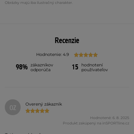
Obrázky majú iba ilustračný charakter.
Recenzie
Hodnotenie: 4.9
zákazníkov
hodnotení
98%
15
odporúča
používateľov
Overený zákazník
OZ
Hodnotené: 6. 8. 2025
Produkt zakúpený na inSPORTline.cz