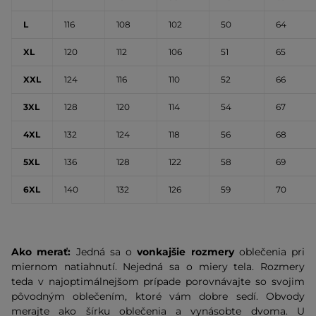
L
116
108
102
50
64
XL
120
112
106
51
65
XXL
124
116
110
52
66
3XL
128
120
114
54
67
4XL
132
124
118
56
68
5XL
136
128
122
58
69
6XL
140
132
126
59
70
Ako merať:
Jedná sa o
vonkajšie rozmery
oblečenia pri
miernom natiahnutí. Nejedná sa o miery tela. Rozmery
teda v najoptimálnejšom prípade porovnávajte so svojim
pôvodným oblečením, ktoré vám dobre sedí. Obvody
merajte ako šírku oblečenia a vynásobte dvoma. U