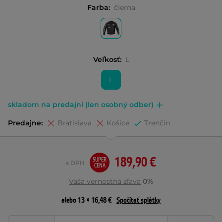
Farba:
čierna
Veľkosť:
L
L
skladom na predajni (len osobný odber)
Predajne:
Bratislava
Košice
Trenčín
189,90 €
SUPER
s DPH
CENA
Vaša vernostná zľava
0%
alebo 13 × 16,48 €
Spočítať splátky