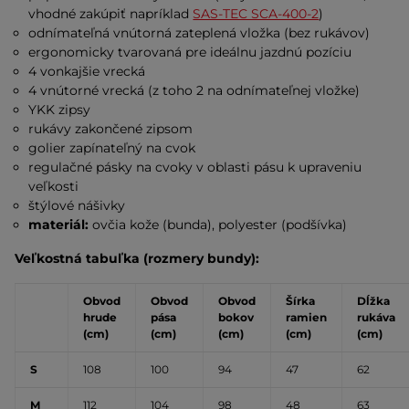
vhodné zakúpiť napríklad
SAS-TEC SCA-400-2
)
odnímateľná vnútorná zateplená vložka (bez rukávov)
ergonomicky tvarovaná pre ideálnu jazdnú pozíciu
4 vonkajšie vrecká
4 vnútorné vrecká (z toho 2 na odnímateľnej vložke)
YKK zipsy
rukávy zakončené zipsom
golier zapínateľný na cvok
regulačné pásky na cvoky v oblasti pásu k upraveniu
veľkosti
štýlové nášivky
materiál:
ovčia kože (bunda), polyester (podšívka)
Veľkostná tabuľka (rozmery bundy):
Obvod
Obvod
Obvod
Šírka
Dĺžka
hrude
pása
bokov
ramien
rukáva
(cm)
(cm)
(cm)
(cm)
(cm)
S
108
100
94
47
62
M
112
104
98
48
63