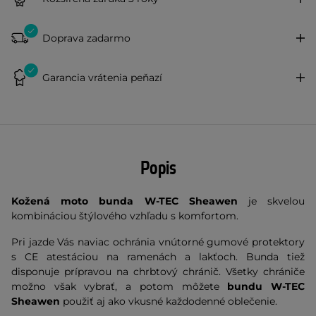
Doprava zadarmo
Garancia vrátenia peňazí
Popis
Kožená moto bunda W-TEC Sheawen
je skvelou
kombináciou štýlového vzhľadu s komfortom.
Pri jazde Vás naviac ochránia vnútorné gumové protektory
s CE atestáciou na ramenách a lakťoch. Bunda tiež
disponuje prípravou na chrbtový chránič. Všetky chrániče
možno však vybrať, a potom môžete
bundu W-TEC
Sheawen
použiť aj ako vkusné každodenné oblečenie.