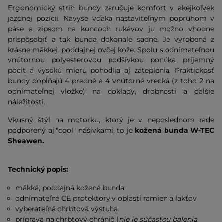
Ergonomický strih bundy zaručuje komfort v akejkoľvek
jazdnej pozícii. Navyše vďaka nastaviteľným popruhom v
páse a zipsom na koncoch rukávov ju možno vhodne
prispôsobiť a tak bunda dokonale sadne. Je vyrobená z
krásne mäkkej, poddajnej ovčej kože. Spolu s odnímateľnou
vnútornou polyesterovou podšívkou ponúka príjemný
pocit a vysokú mieru pohodlia aj zateplenia. Praktickosť
bundy dopĺňajú 4 predné a 4 vnútorné vrecká (z toho 2 na
odnímateľnej vložke) na doklady, drobnosti a ďalšie
náležitosti.
Vkusný štýl na motorku, ktorý je v neposlednom rade
podporený aj "cool" nášivkami, to je
kožená bunda W-TEC
Sheawen.
Technický popis:
mäkká, poddajná kožená bunda
odnímateľné CE protektory v oblasti ramien a lakťov
vyberateľná chrbtová výstuha
príprava na chrbtový chránič (
nie je súčasťou balenia
,