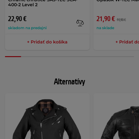
400-2 Level 2
22,90 €
21,90 €
44,90 €
skladom na predajni
na sklade
+ Pridať do košíka
+ Pridať d
Alternatívy