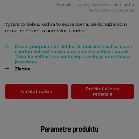
Produkt zakúpený na www.insportline.hu
(automaticky preložené)
Vyzerá to dobre, keď sa to skúša doma, ale bohužiaľ som
nemal možnosť to normálne používať.
Dobrá podpora nôh, ľahká. Je dôležité vziať si aspoň
o jednu veľkosť väčšiu ako je bežná veľkosť obuvi!
Tabuľka veľkostí na webovej stránke je orientačná,
je presná.
Žiadne
Prečítať všetky
Načítať ďalšie
recenzie
Parametre produktu