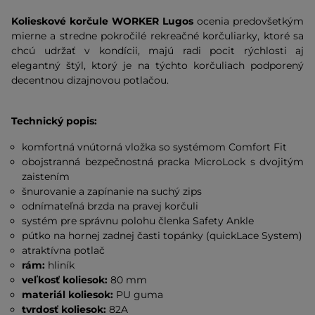
Kolieskové korčule WORKER Lugos
ocenia predovšetkým
mierne a stredne pokročilé rekreačné korčuliarky, ktoré sa
chcú udržať v kondícii, majú radi pocit rýchlosti aj
elegantný štýl, ktorý je na týchto korčuliach podporený
decentnou dizajnovou potlačou.
Technický popis:
komfortná vnútorná vložka so systémom Comfort Fit
obojstranná bezpečnostná pracka MicroLock s dvojitým
zaistením
šnurovanie a zapínanie na suchý zips
odnímateľná brzda na pravej korčuli
systém pre správnu polohu členka Safety Ankle
pútko na hornej zadnej časti topánky (quickLace System)
atraktívna potlač
rám:
hliník
veľkosť koliesok:
80 mm
materiál koliesok:
PU guma
tvrdosť koliesok:
82A