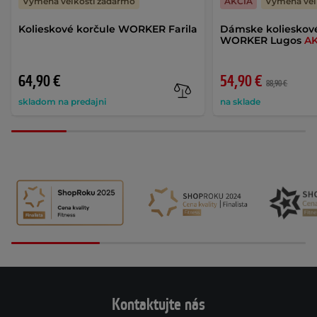
Výmena veľkosti zadarmo
AKCIA
Výmena veľ
Kolieskové korčule WORKER Farila
Dámske kolieskov
WORKER Lugos
AK
64,90 €
54,90 €
88,90 €
skladom na predajni
na sklade
Kontaktujte nás