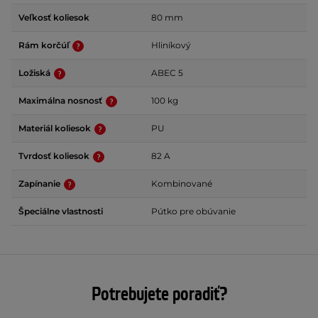
Veľkosť koliesok
80 mm
Rám korčúľ
Hliníkový
Ložiská
ABEC 5
Maximálna nosnosť
100 kg
Materiál koliesok
PU
Tvrdosť koliesok
82 A
Zapínanie
Kombinované
Špeciálne vlastnosti
Pútko pre obúvanie
Potrebujete poradiť?