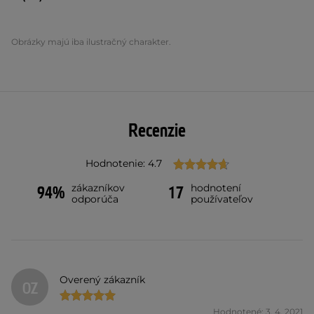
Obrázky majú iba ilustračný charakter.
Recenzie
Hodnotenie: 4.7
zákazníkov
hodnotení
94%
17
odporúča
používateľov
Overený zákazník
OZ
Hodnotené: 3. 4. 2021