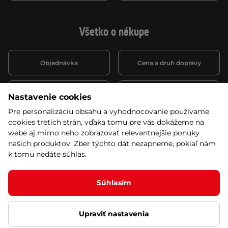
Všetko o nákupe
Objednávka
Cena a druh dopravy
Spôsob platby
Vernostný systém
Nastavenie cookies
Pre personalizáciu obsahu a vyhodnocovanie používame
cookies tretích strán, vďaka tomu pre vás dokážeme na
Montáž a servis
Reklamácie a záruka
webe aj mimo neho zobrazovať relevantnejšie ponuky
našich produktov. Zber týchto dát nezapneme, pokiaľ nám
k tomu nedáte súhlas.
Kariéra
Obchodné podmienky
Súhlasím
Ľutujeme, ale tento produkt už nie je zaradený v
našej ponuke
Upraviť nastavenia
© 2026 Stores inSPORTline SK, s.r.o. Všetky práva vyhradené
Ochrana osobných údajov
Nastavenie cookies