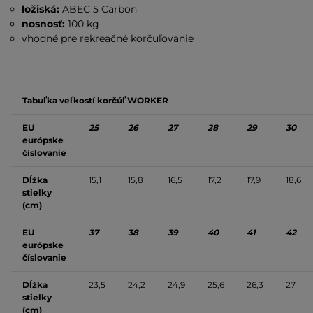
ložiská:
ABEC 5 Carbon
nosnosť:
100 kg
vhodné pre rekreačné korčuľovanie
Tabuľka veľkostí korčúľ WORKER
EU
25
26
27
28
29
30
európske
číslovanie
Dĺžka
15,1
15,8
16,5
17,2
17,9
18,6
stielky
(cm)
EU
37
38
39
40
41
42
európske
číslovanie
Dĺžka
23,5
24,2
24,9
25,6
26,3
27
stielky
(cm)