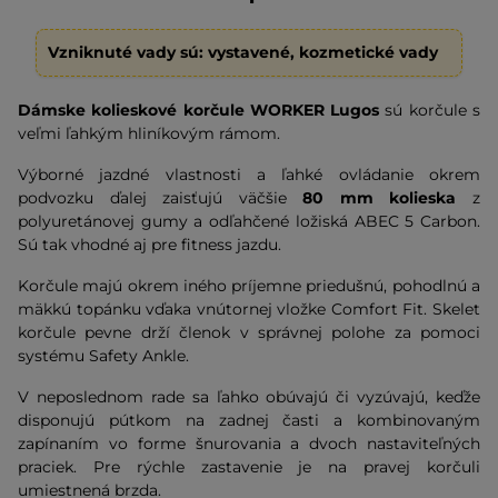
Vzniknuté vady sú: vystavené, kozmetické vady
Dámske kolieskové korčule WORKER Lugos
sú korčule s
veľmi ľahkým hliníkovým rámom.
Výborné jazdné vlastnosti a ľahké ovládanie okrem
podvozku ďalej zaisťujú väčšie
80 mm kolieska
z
polyuretánovej gumy a odľahčené ložiská ABEC 5 Carbon.
Sú tak vhodné aj pre fitness jazdu.
Korčule majú okrem iného príjemne priedušnú, pohodlnú a
mäkkú topánku vďaka vnútornej vložke Comfort Fit. Skelet
korčule pevne drží členok v správnej polohe za pomoci
systému Safety Ankle.
V neposlednom rade sa ľahko obúvajú či vyzúvajú, keďže
disponujú pútkom na zadnej časti a kombinovaným
zapínaním vo forme šnurovania a dvoch nastaviteľných
praciek. Pre rýchle zastavenie je na pravej korčuli
umiestnená brzda.