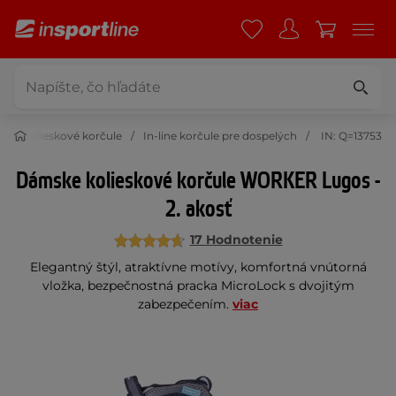
t
Kolieskové korčule
In-line korčule pre dospelých
IN: Q=13753
Dámske kolieskové korčule WORKER Lugos -
2. akosť
17 Hodnotenie
Elegantný štýl, atraktívne motívy, komfortná vnútorná
vložka, bezpečnostná pracka MicroLock s dvojitým
zabezpečením.
viac