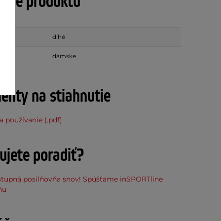
tre produktu
dlhé
dámske
nty na stiahnutie
 používanie (.pdf)
ujete poradiť?
stupná posilňovňa snov! Spúšťame inSPORTline
ňu