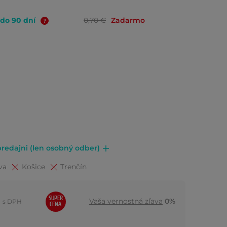
 do 90 dní
0,70 €
Zadarmo
redajni (len osobný odber)
va
Košice
Trenčín
SUPER
Vaša vernostná zľava
0%
s DPH
CENA