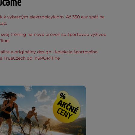
účame
k k vybraným elektrobicyklom. Až 350 eur späť na
kup.
svoj tréning na novú úroveň so športovou výživou
line!
alita a originálny design - kolekcia športového
ia TrueCzech od inSPORTline