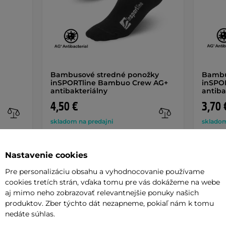
Bambusové stredné ponožky
Bambu
inSPORTline Bambuo Crew AG+
inSPO
antibakteriálny
antiba
4,50 €
3,70 
skladom na predajni
skladom
+ Pridať do košíka
Nastavenie cookies
Pre personalizáciu obsahu a vyhodnocovanie používame
cookies tretích strán, vďaka tomu pre vás dokážeme na webe
aj mimo neho zobrazovať relevantnejšie ponuky našich
produktov. Zber týchto dát nezapneme, pokiaľ nám k tomu
nedáte súhlas.