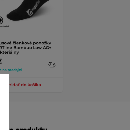
sové členkové ponožky
RTline Bambuo Low AG+
kteriálny
€
 na predajni
+ Pridať do košíka