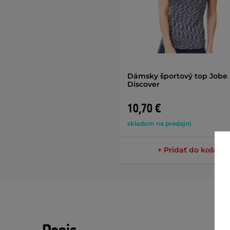
Dámsky športový top Jobe
Discover
10,70 €
skladom na predajni
+ Pridať do košíka