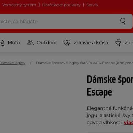
Vernostný systém
Darčekové poukazy
Servis
Moto
Outdoor
Zdravie a krása
Záh
Dámske legíny
Dámske športové legíny BAS BLACK Escape (Kód prod
Dámske špor
Escape
Elegantné funkčné n
jogu, elastické, šv
odvod vlhkosti.
via