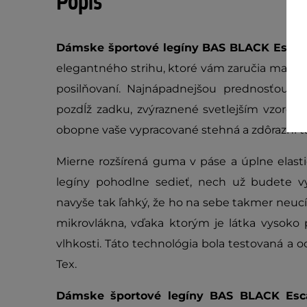
Popis
Dámske športové legíny BAS BLACK Esca
elegantného strihu, ktoré vám zaručia maximá
posilňovaní. Najnápadnejšou prednosťou t
pozdĺž zadku, zvýraznené svetlejším vzorova
obopne vaše vypracované stehná a zdôrazní ta
Mierne rozšírená guma v páse a úplne elasti
legíny pohodlne sedieť, nech už budete vy
navyše tak ľahký, že ho na sebe takmer neuc
mikrovlákna, vďaka ktorým je látka vysoko
vlhkosti. Táto technológia bola testovaná a
Tex.
Dámske športové legíny BAS BLACK Esc