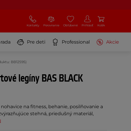
Kontakty
Porovnanie
Obľúbené
Prihlásiť
Košík
rada
Pre deti
Professional
Akcie
uktu: BB12595)
tové legíny BAS BLACK
ohavice na fitness, behanie, posilňovanie a
y zvýrazňujúce stehná, priedušný materiál,
c