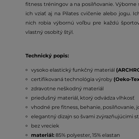
fitness tréningov a na posilňovanie. Výborne s
ich vziať aj na Pilates cvičenie alebo jogu. I
nich robia výbornú voľbu pre každú športov
vlastný osobitý štýl.
Technický popis:
vysoko elastický funkčný materiál
(ARCHR
certifikovaná technológia výroby
(Oeko-Tex
zdravotne neškodný materiál
priedušný materiál, ktorý odvádza vlhkosť
vhodné pre fitness, behanie, posilňovanie, jo
elegantný dizajn so švami zvýrazňujúcimi s
bez vreciek
materiál:
85% polyester, 15% elastan