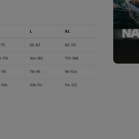
L
XL
-75
65-83
83-110
8-176
164-182
170-188
-78
78-96
96-104
-106
106-114
114-122