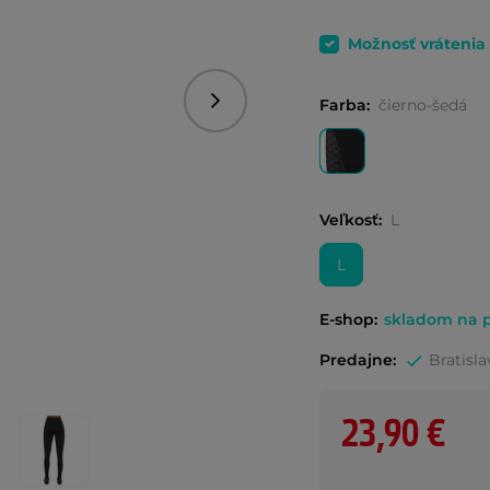
Možnosť vrátenia
Farba:
čierno-šedá
Nasledujúce
Veľkosť:
L
L
E-shop:
skladom na p
Predajne:
Bratisla
23,90 €