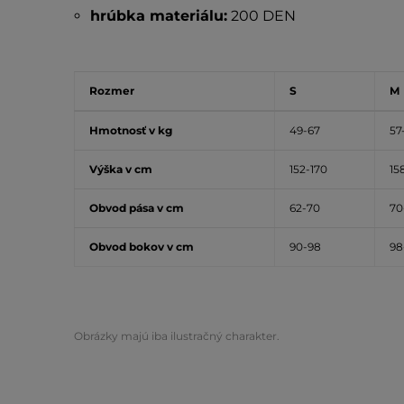
hrúbka materiálu:
200 DEN
Rozmer
S
M
Hmotnosť v kg
49-67
57
Výška v cm
152-170
15
Obvod pása v cm
62-70
70
Obvod bokov v cm
90-98
98
Obrázky majú iba ilustračný charakter.