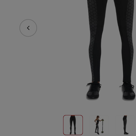
Predchádzajúce