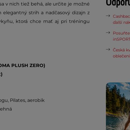
Odpor
a v nich tiež behá, ale určite je možné
ch elegantný strih a nadčasový dizajn z
Cashbac
kyňu, ktorá chce mať aj pri tréningu
ďalší ná
Posuňte 
inSPORT
Česká kv
oblečen
OMA PLUSH ZERO)
)
gu, Pilates, aerobik
tehná