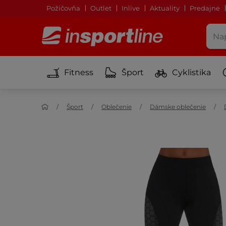
Požičovňa
Outlet
Inlive
Aktuality
Predajne
Fitness
Šport
Cyklistika
Šport
Oblečenie
Dámske oblečenie