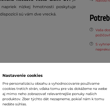
Návod na
 napriek nízkej hmotnosti poskytuje
 dispozícii sú vám dve vrecká.
Potreb
Vaša do
požičov
S vyhri
neprekva
Odpor
Nastavenie cookies
Cashbac
Pre personalizáciu obsahu a vyhodnocovanie používame
ďalší ná
cookies tretích strán, vďaka tomu pre vás dokážeme na webe
Posuňte 
aj mimo neho zobrazovať relevantnejšie ponuky našich
inSPORT
produktov. Zber týchto dát nezapneme, pokiaľ nám k tomu
acia
nedáte súhlas.
Česká kv