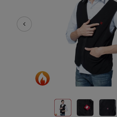
Predchádzajúce