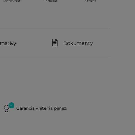
Porovnať
Zdielať
Strážiť
rnatívy
Dokumenty
Garancia vrátenia peňazí