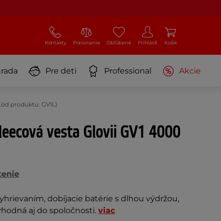
Kontakty
Porovnanie
Obľúbené
Prihlásiť
Košík
rada
Pre deti
Professional
Akcie
Kód produktu: GV1L)
leecová vesta Glovii GV1 4000
tenie
yhrievaním, dobíjacie batérie s dlhou výdržou,
vhodná aj do spoločnosti.
viac