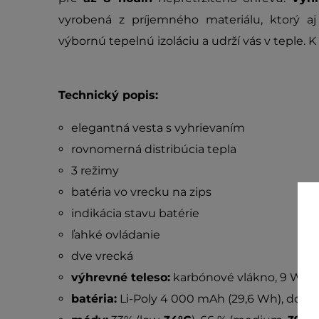
vyrobená z príjemného materiálu, ktorý aj
výbornú tepelnú izoláciu a udrží vás v teple. K
Technický popis:
elegantná vesta s vyhrievaním
rovnomerná distribúcia tepla
3 režimy
batéria vo vrecku na zips
indikácia stavu batérie
ľahké ovládanie
dve vrecká
výhrevné teleso:
karbónové vlákno, 9 W
batéria:
Li-Poly 4 000 mAh (29,6 Wh), dobíj