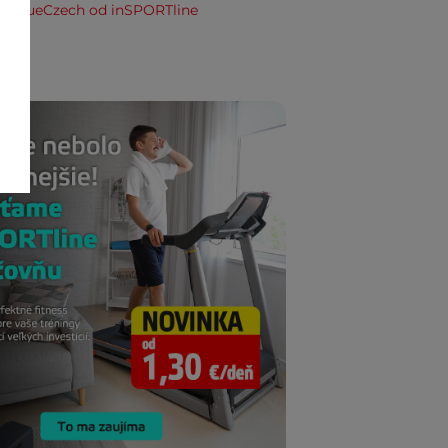
ia TrueCzech od inSPORTline