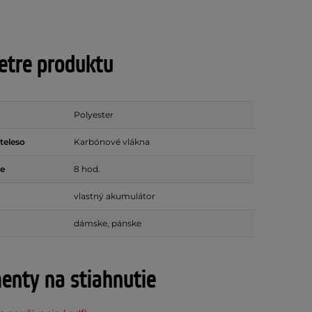
tre produktu
Polyester
teleso
Karbónové vlákna
ie
8 hod.
vlastný akumulátor
dámske, pánske
nty na stiahnutie