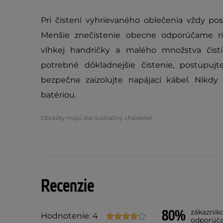
Pri čistení vyhrievaného oblečenia vždy po
Menšie znečistenie obecne odporúčame r
vlhkej handričky a malého množstva čisti
potrebné dôkladnejšie čistenie, postupu
bezpečne zaizolujte napájací kábel. Nikd
batériou.
Obrázky majú iba ilustračný charakter.
Recenzie
80%
zákazník
Hodnotenie: 4
odporúč