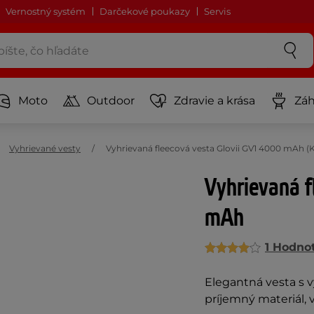
Vernostný systém
Darčekové poukazy
Servis
Moto
Outdoor
Zdravie a krása
Záh
Vyhrievané vesty
Vyhrievaná fleecová vesta Glovii GV1 4000 mAh (
Vyhrievaná f
mAh
1 Hodno
Elegantná vesta s v
príjemný materiál, 