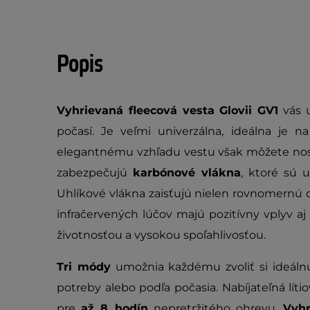
Popis
Vyhrievaná fleecová vesta Glovii GV1
vás u
počasí. Je veľmi univerzálna, ideálna je 
elegantnému vzhľadu vestu však môžete nosiť 
zabezpečujú
karbónové vlákna
, ktoré sú 
Uhlíkové vlákna zaisťujú nielen rovnomernú di
infračervených lúčov majú pozitívny vplyv a
životnosťou a vysokou spoľahlivosťou.
Tri módy
umožnia každému zvoliť si ideálnu
potreby alebo podľa počasia. Nabíjateľná líti
pre
až 8 hodín
nepretržitého ohrevu.
Vyhr