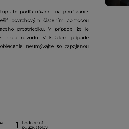
stupujte podľa návodu na používanie.
iešiť povrchovým čistením pomocou
aceho prostriedku. V prípade, že je
jte podľa návodu. V každom prípade
y oblečenie neumývajte so zapojenou
1
ov
hodnotení
a
používateľov