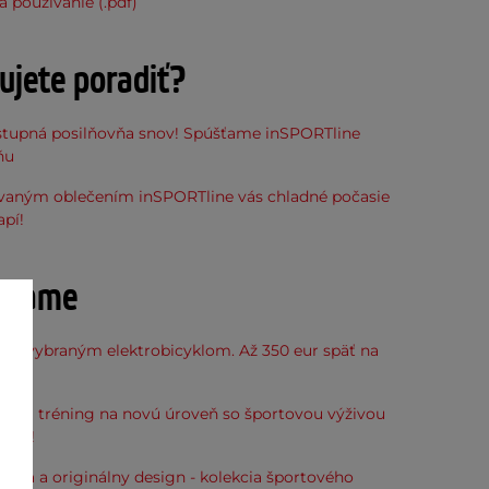
 používanie (.pdf)
ujete poradiť?
stupná posilňovňa snov! Spúšťame inSPORTline
ňu
evaným oblečením inSPORTline vás chladné počasie
pí!
účame
k k vybraným elektrobicyklom. Až 350 eur späť na
kup.
svoj tréning na novú úroveň so športovou výživou
line!
alita a originálny design - kolekcia športového