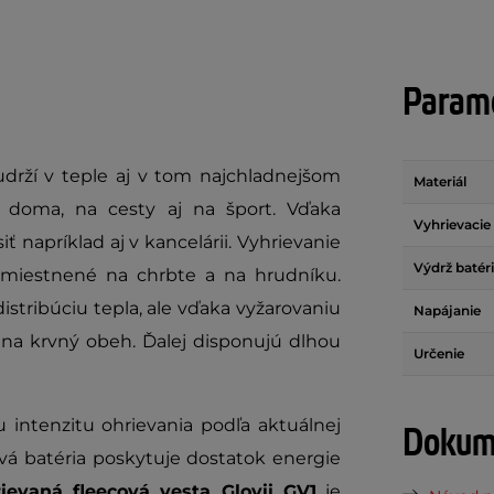
Parame
drží v teple aj v tom najchladnejšom
Materiál
na doma, na cesty aj na šport. Vďaka
Vyhrievacie 
napríklad aj v kancelárii. Vyhrievanie
Výdrž batér
umiestnené na chrbte a na hrudníku.
stribúciu tepla, ale vďaka vyžarovaniu
Napájanie
j na krvný obeh. Ďalej disponujú dlhou
Určenie
 intenzitu ohrievania podľa aktuálnej
Dokume
ová b
atéria poskytuje dostatok energie
ievaná fleecová vesta Glovii GV1
je