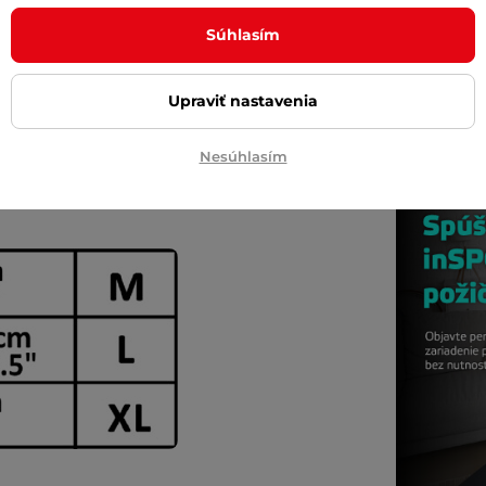
), 100 % (high,
44°C
)
oblečen
 3 hod (high)
Súhlasím
ériou)
Upraviť nastavenia
sťou balenia
Nesúhlasím