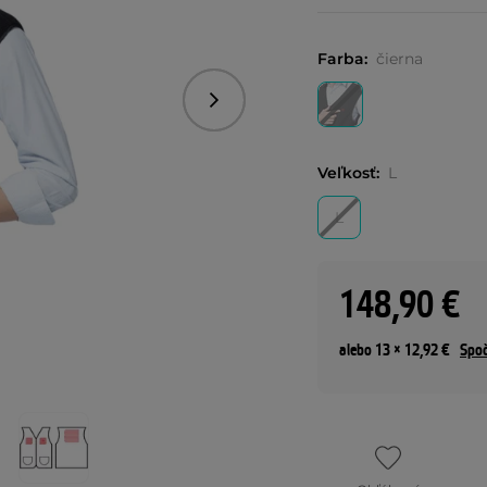
Farba:
čierna
Nasledujúce
Veľkosť:
L
L
148,90 €
alebo 13 × 12,92 €
Spoč