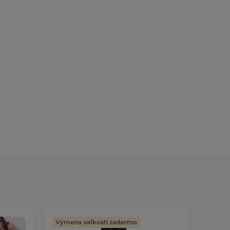
Výmena veľkosti zadarmo
Výmen