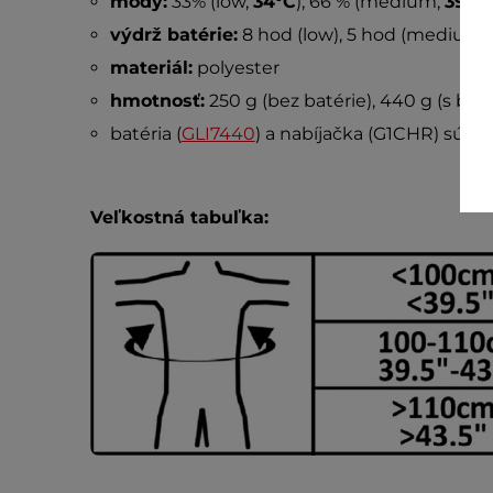
módy:
33% (low,
34°C
), 66 % (medium,
39°C
výdrž batérie:
8 hod (low), 5 hod (medium),
materiál:
polyester
hmotnosť:
250 g (bez batérie), 440 g (s bat
batéria (
GLI7440
) a nabíjačka (G1CHR) súča
Veľkostná tabuľka: