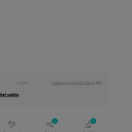
Vaša vernostná zľava
0%
s DPH
ítať splátky