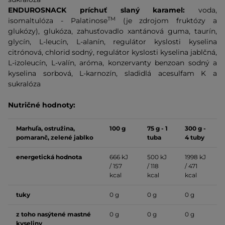
ENDUROSNACK príchuť slaný karamel:
voda,
TM
isomaltulóza - Palatinose
(je zdrojom fruktózy a
glukózy), glukóza, zahusťovadlo xantánová guma, taurín,
glycín, L-leucín, L-alanín, regulátor kyslosti kyselina
citrónová, chlorid sodný, regulátor kyslosti kyselina jablčná,
L-izoleucín, L-valín, aróma, konzervanty benzoan sodný a
kyselina sorbová, L-karnozín, sladidlá acesulfam K a
sukralóza
Nutričné hodnoty:
Marhuľa, ostružina,
100 g
75 g - 1
300 g -
pomaranč, zelené jablko
tuba
4 tuby
energetická hodnota
666 kJ
500 kJ
1998 kJ
/ 157
/ 118
/ 471
kcal
kcal
kcal
tuky
0 g
0 g
0 g
z toho nasýtené mastné
0 g
0 g
0 g
kyseliny