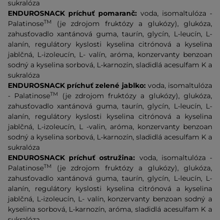
sukralóza
ENDUROSNACK príchuť pomaranč:
voda, isomaltulóza -
TM
Palatinose
(je zdrojom fruktózy a glukózy), glukóza,
zahusťovadlo xantánová guma, taurín, glycín, L-leucín, L-
alanín, regulátory kyslosti kyselina citrónová a kyselina
jablčná, L-izoleucín, L- valín, aróma, konzervanty benzoan
sodný a kyselina sorbová, L-karnozín, sladidlá acesulfam K a
sukralóza
ENDUROSNACK príchuť zelené jablko:
voda, isomaltulóza
TM
- Palatinose
(je zdrojom fruktózy a glukózy), glukóza,
zahusťovadlo xantánová guma, taurín, glycín, L-leucín, L-
alanín, regulátory kyslosti kyselina citrónová a kyselina
jablčná, L-izoleucín, L -valin, aróma, konzervanty benzoan
sodný a kyselina sorbová, L-karnozín, sladidlá acesulfam K a
sukralóza
ENDUROSNACK príchuť ostružina:
voda, isomaltulóza -
TM
Palatinose
(je zdrojom fruktózy a glukózy), glukóza,
zahusťovadlo xantánová guma, taurín, glycín, L-leucín, L-
alanín, regulátory kyslosti kyselina citrónová a kyselina
jablčná, L-izoleucín, L- valín, konzervanty benzoan sodný a
kyselina sorbová, L-karnozín, aróma, sladidlá acesulfam K a
sukralóza