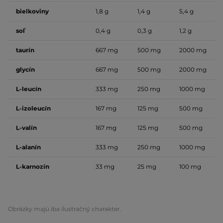
bielkoviny
1,8 g
1,4 g
5,4 g
soľ
0,4 g
0,3 g
1,2 g
taurín
667 mg
500 mg
2000 mg
glycín
667 mg
500 mg
2000 mg
L-leucín
333 mg
250 mg
1000 mg
L-izoleucín
167 mg
125 mg
500 mg
L-valín
167 mg
125 mg
500 mg
L-alanín
333 mg
250 mg
1000 mg
L-karnozín
33 mg
25 mg
100 mg
Obrázky majú iba ilustračný charakter.