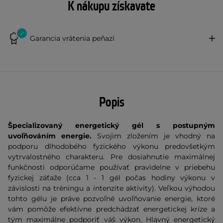
K nákupu získavate
Garancia vrátenia peňazí
Popis
Špecializovaný energetický gél s postupným
uvoľňováním energie.
Svojim zložením je vhodný na
podporu dlhodobého fyzického výkonu predovšetkým
vytrvalostného charakteru. Pre dosiahnutie maximálnej
funkčnosti odporúčame používať pravidelne v priebehu
fyzickej záťaže (cca 1 - 1 gél počas hodiny výkonu v
závislosti na tréningu a intenzite aktivity). Veľkou výhodou
tohto gélu je práve pozvoľné uvoľňovanie energie, ktoré
vám pomôže efektívne predchádzať energetickej kríze a
tým maximálne podporiť váš výkon. Hlavný energetický