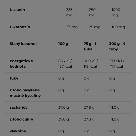
L-alanín
333
250
1000
mg
mg
mg
L-karnozín
33 mg
25 mg
100 mg
Slaný karamel
100 g
75 g - 1
300 g - 4
tuba
tuby
energetická
666 kJ /
500 kJ /
1998 kJ /
hodnota
157 kcal
118 kcal
471 kcal
tuky
0 g
0 g
0 g
z toho nasýtené
0 g
0 g
0 g
mastné kyseliny
sacharidy
37,0 g
27,8 g
111,0 g
z toho cukry
37,0 g
27,8 g
111,0 g
vláknina
0 g
0 g
0 g