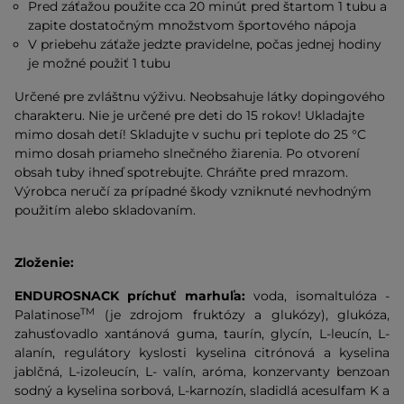
Pred záťažou použite cca 20 minút pred štartom 1 tubu a
zapite dostatočným množstvom športového nápoja
V priebehu záťaže jedzte pravidelne, počas jednej hodiny
je možné použiť 1 tubu
Určené pre zvláštnu výživu. Neobsahuje látky dopingového
charakteru. Nie je určené pre deti do 15 rokov! Ukladajte
mimo dosah detí! Skladujte v suchu pri teplote do 25 °C
mimo dosah priameho slnečného žiarenia. Po otvorení
obsah tuby ihneď spotrebujte. Chráňte pred mrazom.
Výrobca neručí za prípadné škody vzniknuté nevhodným
použitím alebo skladovaním.
Zloženie:
ENDUROSNACK príchuť marhuľa:
voda, isomaltulóza -
TM
Palatinose
(je zdrojom fruktózy a glukózy), glukóza,
zahusťovadlo xantánová guma, taurín, glycín, L-leucín, L-
alanín, regulátory kyslosti kyselina citrónová a kyselina
jablčná, L-izoleucín, L- valín, aróma, konzervanty benzoan
sodný a kyselina sorbová, L-karnozín, sladidlá acesulfam K a