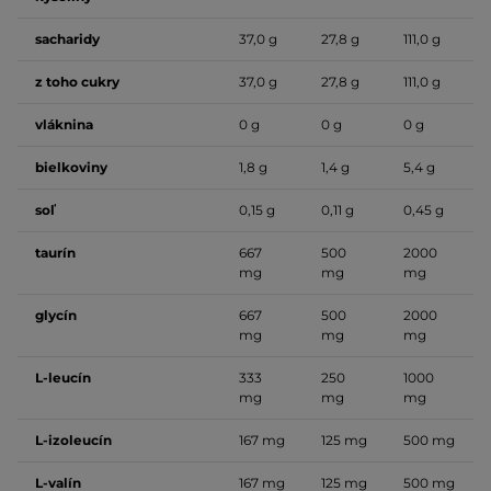
sacharidy
37,0 g
27,8 g
111,0 g
z toho cukry
37,0 g
27,8 g
111,0 g
vláknina
0 g
0 g
0 g
bielkoviny
1,8 g
1,4 g
5,4 g
soľ
0,15 g
0,11 g
0,45 g
taurín
667
500
2000
mg
mg
mg
glycín
667
500
2000
mg
mg
mg
L-leucín
333
250
1000
mg
mg
mg
L-izoleucín
167 mg
125 mg
500 mg
L-valín
167 mg
125 mg
500 mg