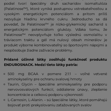
podiel tvorí špeciálny druh sacharidov isomaltulóza
(Palatinose™), ktoré vyniká postupnou vstrebateľnosťou a
vysokým energetickým potenciálom a pritom príliš
nezvyšuje hladinu krvného cukru. Jednoducho sa dá
povedať, že Palatinose™ je nízko-glykemický sacharid s
energetickým potenciálom glukózy. Vďaka tomu, že
Palatinose™ neovplyvňuje toľko výslednú osmolalitu v
tráviacom traktu a gél má nulový obsah minerálov je
produkt výborne kombinovateľný so športovými nápojmi a
nespôsobuje žiadne zažívacie problémy.
Pridané účinné látky zosilňujú funkčnosť produktu
ENDUROSNACK. Medzi tieto látky patria:
500 mg BCAA v pomere 2:1:1 – voľné vetvené
aminokyseliny pre ochranu svalovej hmoty
Taurin, Glycin – špeciálne aminokyseliny pre podporu
nervovosvalových funkcií, oddialenie únavy, zlepšenie
koncentrácie a celkovú podporu výkonnosti
L-Carnosin, L-Alanin. – sú špeciálne látky, ktoré pomáhajú
bojovať proti prekyslovaniu zaťažovaných svalov