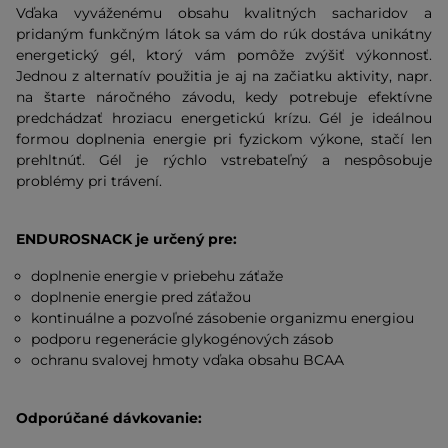
Vďaka vyváženému obsahu kvalitných sacharidov a
pridaným funkčným látok sa vám do rúk dostáva unikátny
energetický gél, ktorý vám pomôže zvýšiť výkonnosť.
Jednou z alternatív použitia je aj na začiatku aktivity, napr.
na štarte náročného závodu, kedy potrebuje efektívne
predchádzať hroziacu energetickú krízu. Gél je ideálnou
formou doplnenia energie pri fyzickom výkone, stačí len
prehltnúť. Gél je rýchlo vstrebateľný a nespôsobuje
problémy pri trávení.
ENDUROSNACK je určený pre:
doplnenie energie v priebehu záťaže
doplnenie energie pred záťažou
kontinuálne a pozvoľné zásobenie organizmu energiou
podporu regenerácie glykogénových zásob
ochranu svalovej hmoty vďaka obsahu BCAA
Odporúčané dávkovanie: