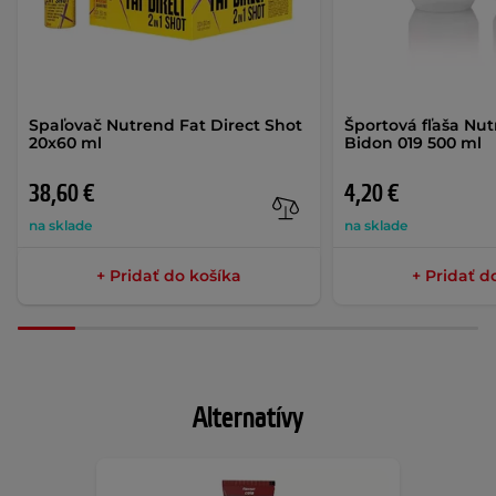
Spaľovač Nutrend Fat Direct Shot
Športová fľaša Nu
20x60 ml
Bidon 019 500 ml
38,60 €
4,20 €
na sklade
na sklade
+ Pridať do košíka
+ Pridať d
Alternatívy