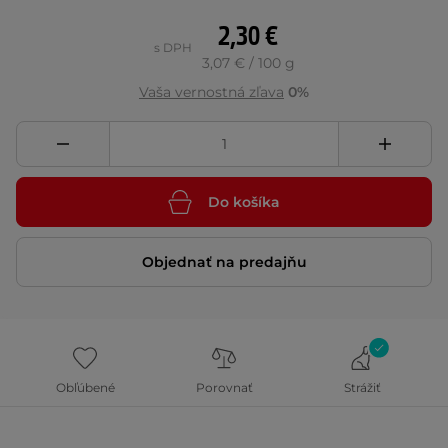
2,30 €
s DPH
3,07 € / 100 g
Vaša vernostná zľava
0%
Do košíka
Objednať na predajňu
Obľúbené
Porovnať
Strážiť